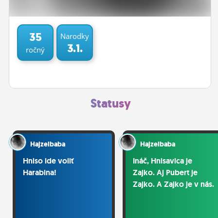
ĽUDIA
MÔJ PROFIL
35
Narodky
3.1.
ročný
NASTAVENIA
ROLETA
Statusy
Hajzelbaba
Hajzelbaba
Hniso ide voliť
Ináč, Hnisavica je
Harabina!
Zajko. Aj Pubert je
Zajko. A Zajko je v nás.