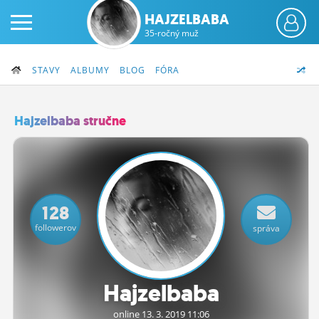
HAJZELBABA
35-ročný muž
STAVY
ALBUMY
BLOG
FÓRA
Hajzelbaba stručne
PRIHLÁS SA
ČINŽIAK
128
FÓRUM
followerov
správa
STATUSY
BLOGY
Hajzelbaba
OBRÁZKY
online 13.
3.
2019 11:06