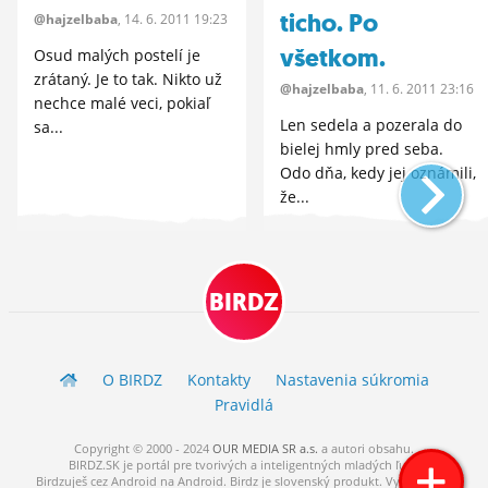
ticho. Po
@hajzelbaba
, 14.
6.
2011 19:23
všetkom.
Osud malých postelí je
zrátaný. Je to tak. Nikto už
@hajzelbaba
, 11.
6.
2011 23:16
nechce malé veci, pokiaľ
Len sedela a pozerala do
sa...
bielej hmly pred seba.
Odo dňa, kedy jej oznámili,
že...
BIRDZ
O BIRDZ
Kontakty
Nastavenia súkromia
Pravidlá
Copyright © 2000 - 2024
OUR MEDIA SR a.s.
a
autori
obsahu.
BIRDZ.SK je portál pre tvorivých a inteligentných mladých ľudí.
Birdzuješ cez Android na Android. Birdz je slovenský produkt. Vytvorené s