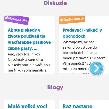
Diskusie
Matematika
Ďalšie mestá
Ak ste niekedy v
Predavači -núkači v
živote používali tie
obchodoch
viacfarebné pásikové
vyhovuje mi, ak pár
sekúnd po vstupe do
zubné pasty, ...
obchodu dobehne za
Áno, vždy Nie, nikdy
mnou predavač s "Môžem
Nevšímal/-a som si to
Vám pomôcť?" vyhovuje
Niekedy áno, ale väčšinou
mi, ak za mnou dobehne
nie Nikdy som nemal/-a
núkací predavač po pár
takú zubnú pastu Budeš
minútach, po tom čo sa
ešte bubnovať?
rozhliadnem, lebo inak by
Blogy
som ho sám neoslovil ...
Malé veľké veci
Raz nastane