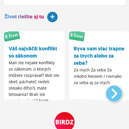
Život riešite aj tu
Život
Život
Váš najväčší konflikt
Byva vam viac trapne
so zákonom
za inych alebo za
seba?
Mali ste nejaké konflikty
so zákonom, o ktorých
Za inych Za seba Za
môžete rozprávať? Boli ste
nikoho Neviem / rovnako
obeť, páchateľ, sedeli
za seba aj za inych
ste(ako dlho?), máte
tetovania? Brali ste
úplatky, dávali? Nútil
niekto vás, alebo ste vy
niekoho nútili k
prostitúcii?
BIRDZ