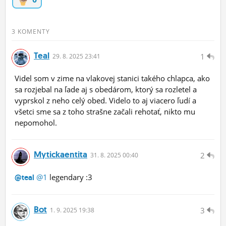
ĽUDIA
MÔJ PROFIL
3 KOMENTY
NASTAVENIA
Teal
1
29.
8.
2025 23:41
ROLETA
Videl som v zime na vlakovej stanici takého chlapca, ako
sa rozjebal na ľade aj s obedárom, ktorý sa rozletel a
vyprskol z neho celý obed. Videlo to aj viacero ľudí a
všetci sme sa z toho strašne začali rehotať, nikto mu
nepomohol.
Mytickaentita
2
31.
8.
2025 00:40
@1
legendary :3
@teal
Bot
3
1.
9.
2025 19:38