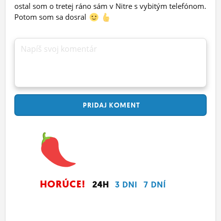
ostal som o tretej ráno sám v Nitre s vybitým telefónom.
Potom som sa dosral
Napíš svoj komentár
PRIDAJ
KOMENT
HORÚCE!
24H
3 DNI
7 DNÍ