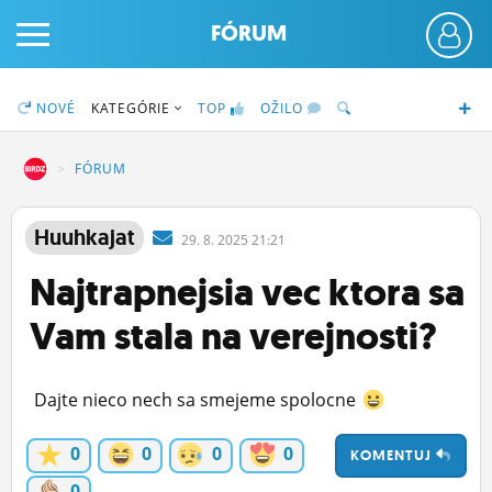
FÓRUM
NOVÉ
KATEGÓRIE
TOP
OŽILO
DZ
FÓRUM
PRIHLÁS SA
Huuhkajat
29.
8.
2025 21:21
Najtrapnejsia vec ktora sa
ČINŽIAK
Vam stala na verejnosti?
FÓRUM
STATUSY
Dajte nieco nech sa smejeme spolocne
BLOGY
0
0
0
0
KOMENTUJ
OBRÁZKY
0