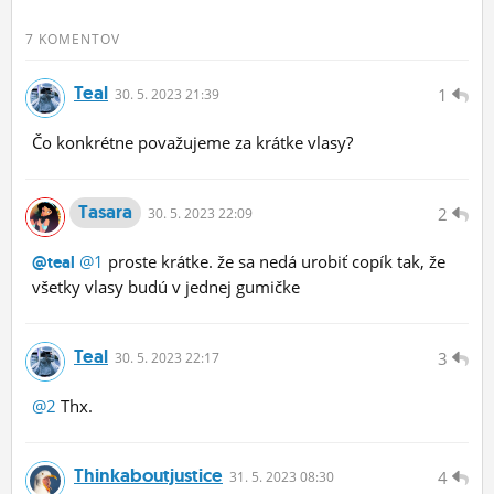
7 KOMENTOV
Teal
1
30.
5.
2023 21:39
Čo konkrétne považujeme za krátke vlasy?
Tasara
2
30.
5.
2023 22:09
@1
proste krátke. že sa nedá urobiť copík tak, že
@teal
všetky vlasy budú v jednej gumičke
Teal
3
30.
5.
2023 22:17
@2
Thx.
Thinkaboutjustice
4
31.
5.
2023 08:30