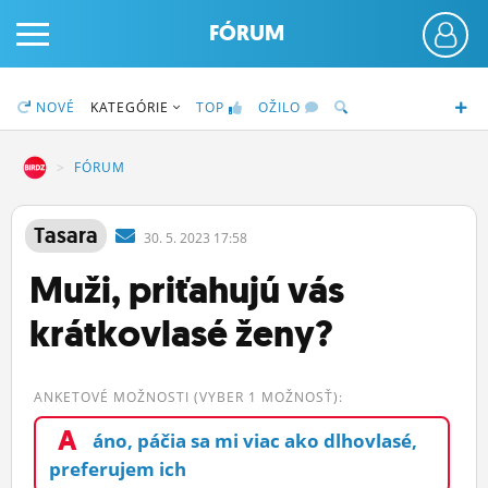
FÓRUM
NOVÉ
KATEGÓRIE
TOP
OŽILO
DZ
FÓRUM
PRIHLÁS SA
Tasara
30.
5.
2023 17:58
Muži, priťahujú vás
ČINŽIAK
krátkovlasé ženy?
FÓRUM
STATUSY
ANKETOVÉ MOŽNOSTI (VYBER 1 MOŽNOSŤ):
BLOGY
A
áno, páčia sa mi viac ako dlhovlasé,
OBRÁZKY
preferujem ich