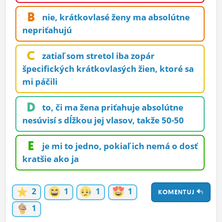
ĽUDIA
B
nie, krátkovlasé ženy ma absolútne
nepriťahujú
MÔJ PROFIL
NASTAVENIA
C
zatiaľ som stretol iba zopár
špecifických krátkovlasých žien, ktoré sa
ROLETA
mi páčili
D
to, či ma žena priťahuje absolútne
nesúvisí s dĺžkou jej vlasov, takže 50-50
E
je mi to jedno, pokiaľ ich nemá o dosť
kratšie ako ja
2
1
1
1
KOMENTUJ
1