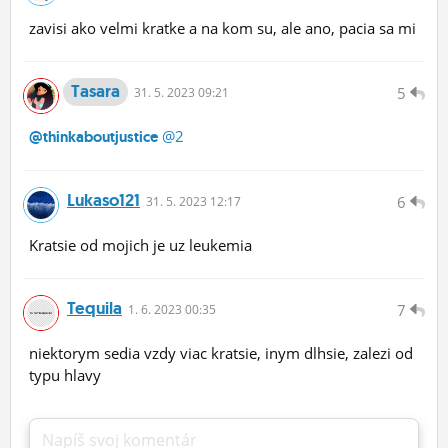
zavisi ako velmi kratke a na kom su, ale ano, pacia sa mi
Tasara
5
31.
5.
2023 09:21
@2
@thinkaboutjustice
Lukaso121
6
31.
5.
2023 12:17
Kratsie od mojich je uz leukemia
Tequila
7
1.
6.
2023 00:35
niektorym sedia vzdy viac kratsie, inym dlhsie, zalezi od
typu hlavy
Napíš svoj komentár