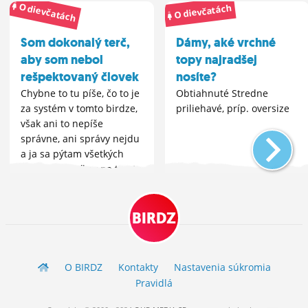
O dievčatách
O dievčatách
Som dokonalý terč,
Dámy, aké vrchné
aby som nebol
topy najradšej
rešpektovaný človek
nosíte?
Chybne to tu píše, čo to je
Obtiahnuté Stredne
za systém v tomto birdze,
priliehavé, príp. oversize
však ani to nepíše
správne, ani správy nejdu
a ja sa pýtam všetkých
týchto osadníkov na tomto
pustom ostrove, že načo
tu vôbec ste? Ešte aj rok
má birdz...
BIRDZ
O BIRDZ
Kontakty
Nastavenia súkromia
Pravidlá