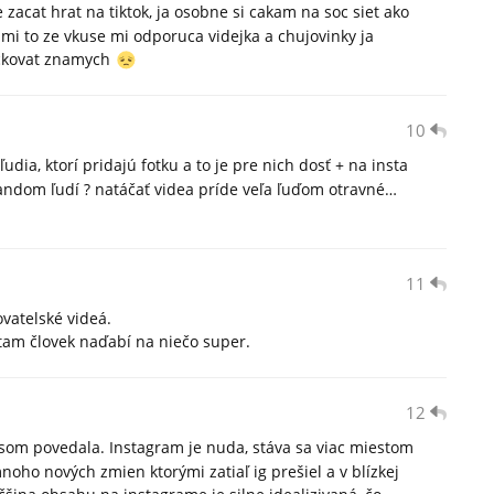
zacat hrat na tiktok, ja osobne si cakam na soc siet ako
mi to ze vkuse mi odporuca videjka a chujovinky ja
eckovat znamych
10
dia, ktorí pridajú fotku a to je pre nich dosť + na insta
andom ľudí ? natáčať videa príde veľa ľuďom otravné…
11
vatelské videá.
 tam človek naďabí na niečo super.
12
 som povedala. Instagram je nuda, stáva sa viac miestom
oho nových zmien ktorými zatiaľ ig prešiel a v blízkej