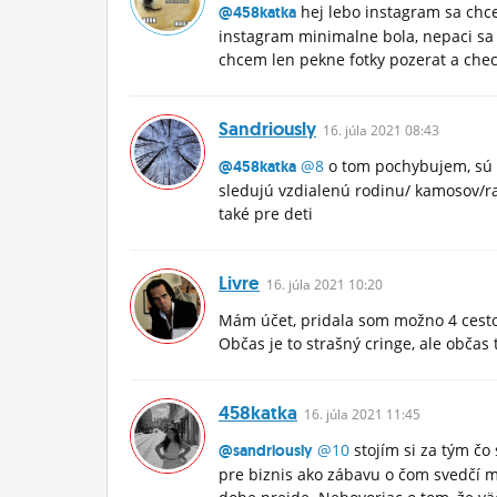
hej lebo instagram sa chce 
@458katka
instagram minimalne bola, nepaci sa 
chcem len pekne fotky pozerat a ch
Sandriously
16.
júla
2021 08:43
@8
o tom pochybujem, sú ľu
@458katka
sledujú vzdialenú rodinu/ kamosov/r
také pre deti
Livre
16.
júla
2021 10:20
Mám účet, pridala som možno 4 cesto
Občas je to strašný cringe, ale občas
458katka
16.
júla
2021 11:45
@10
stojím si za tým čo
@sandriously
pre biznis ako zábavu o čom svedčí mn