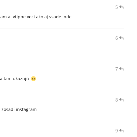
5
am aj vtipne veci ako aj vsade inde
6
7
sa tam ukazujú
8
ok zosadí instagram
9