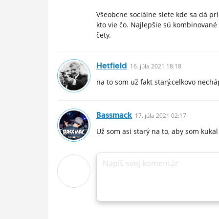
Všeobcne sociálne siete kde sa dá pri
kto vie čo. Najlepšie sú kombinované 
čety.
Hetfield
16.
júla
2021 18:18
na to som už fakt starý,celkovo nech
Bassmack
17.
júla
2021 02:17
Už som asi starý na to, aby som kukal 
Napíš svoj komentár