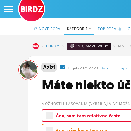
BIRDZ
NOVÉ
FÓRA
KATEGÓRIE
TOP
FÓRA
O
BIRDZ
FÓRUM
ZAUJÍMAVÉ WEBY
MÁTE 
PRIHLÁS SA
Azizi
15.
júla
2021 22:28
Ďalšie
jej
témy
»
ČINŽIAK
Máte niekto úč
FÓRUM
STATUSY
MOŽNOSTI HLASOVANIA (VYBER AJ VIAC MOŽNO
BLOGY
Áno, som tam relatívne často
OBRÁZKY
Áno, zriedkavo tam som