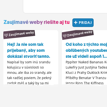
Zaujímavé weby riešite aj tu
PRIDAJ
Zaujímavé weby
Zaujímavé weby
Hej! Ja nie som tak
Od koho z týchto moj
prijebaný, aby som
obľúbených youtube
dokázal stvoriť tamto.
ste už videli aspoň 1..
Napísal by som inú srandu
Pppíter Naked Bananas K
kolujúcu v súvislosti so
Lukefry Just Justýna Tade
mnou, ale iba zo srandy, ale
Kluci z Prahy Duklock Kri
tak radšej poviem, že pekný
Příběhy Benatar V Tranzu
zadok máš a taký by sa mi
Jenny Rinn The Kiffness
ľúbil vidieť na nejakých
ženách niekde na námestí
alebo tak. Nie som taký
drastický,...