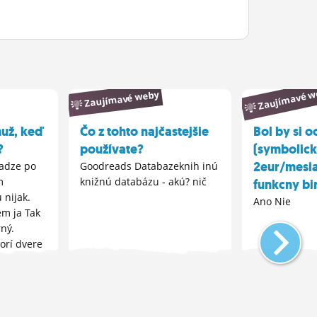
Zaujímavé w
Zaujímavé weby
už, keď
Čo z tohto najčastejšie
Bol by si o
?
používate?
(symbolick
2eur/mesia
hadze po
Goodreads Databazeknih inú
m
knižnú databázu - akú? nič
funkcny bi
 nijak.
Ano Nie
em ja Tak
rný.
vorí dvere
 čo nemajú
k a nie...