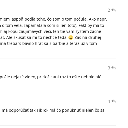
2
miem, aspoň podľa toho, čo som o tom počula. Ako napr.
 o tom veľa, zapamätala som si len toto). Fakt by ma to
tam aj kopu zaujímavých veci, len tie vám systém začne
ať. Ale skúšať sa mi to nechce teda
Zas na druhej
mňa trebárs bavilo hrať sa s barbie a teraz už v tom
3
 pošle nejaké video, pretože ani raz to ešte nebolo nič
4
ti má odporúčať tak TikTok má čo ponúknuť nielen čo sa