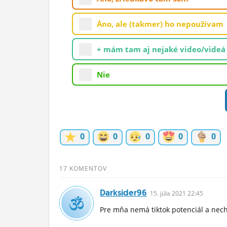
ĽUDIA
Áno, ale (takmer) ho nepoužívam
MÔJ PROFIL
+ mám tam aj nejaké video/videá
NASTAVENIA
ROLETA
Nie
0
0
0
0
0
17 KOMENTOV
Darksider96
15.
júla
2021 22:45
Pre mňa nemá tiktok potenciál a nech