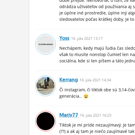
dobe prejde. Nehovoriac o tom, že vä
odrádza užívateľov od používania aj 
je úplne iné prostredie, úplne iný a
sledovatelov počas krátkej doby. Je to
Yoss
16.
júla
2021 13:17
Nechápem, kedy majú ľudia čas sledov
však to musíte nonstop čumieť len na 
sociálna, kde si len píšem a táto jedn
Kerrang
16.
júla
2021 14:34
Či instagram, či tiktok obe sú 3,14-č
generácia..
Marjy77
16.
júla
2021 16:25
Tiktok je mi príde nezaujímavý. Je tam
(??) a ak aj tam je niečo zaujímavé ta