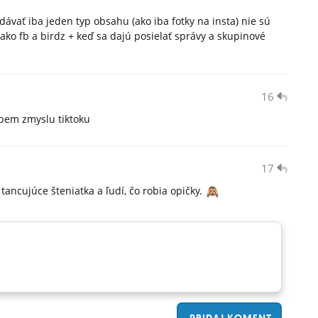
dávať iba jeden typ obsahu (ako iba fotky na insta) nie sú
ako fb a birdz + keď sa dajú posielať správy a skupinové
16
ápem zmyslu tiktoku
17
tancujúce šteniatka a ľudí, čo robia opičky.