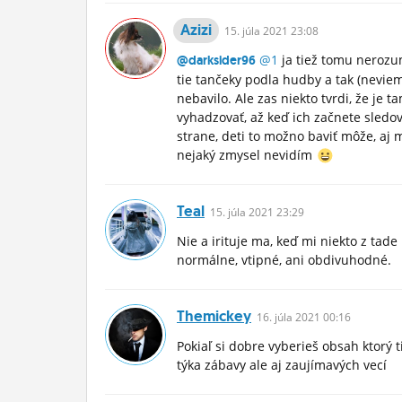
Azizi
15.
júla
2021 23:08
@1
ja tiež tomu nerozu
@darksider96
tie tančeky podla hudby a tak (neviem
nebavilo. Ale zas niekto tvrdi, že je 
vyhadzovať, až keď ich začnete sledov
strane, deti to možno baviť môže, aj 
nejaký zmysel nevidím
Teal
15.
júla
2021 23:29
Nie a irituje ma, keď mi niekto z tade
normálne, vtipné, ani obdivuhodné.
Themickey
16.
júla
2021 00:16
Pokiaľ si dobre vyberieš obsah ktorý 
týka zábavy ale aj zaujímavých vecí