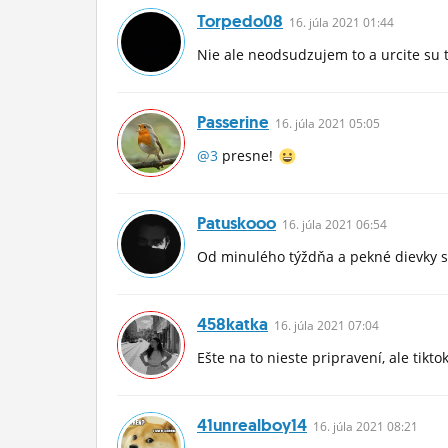
Torpedo08
16.
júla
2021 01:44
Nie ale neodsudzujem to a urcite su t
Passerine
16.
júla
2021 05:05
@3
presne!
Patuskooo
16.
júla
2021 06:54
Od minulého týždňa a pekné dievky 
458katka
16.
júla
2021 07:04
Ešte na to nieste pripravení, ale tikt
41unrealboy14
16.
júla
2021 08:21