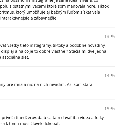
čšina obsahu na instagrame je silne idealizivaná, čo
spolu s ostatnými vecami ktoré som menovala hore. Tiktok
lgoritmus, ktorý umožňuje aj bežným ľuďom získať veľa
 interaktívnejsie a zábavnejšie.
13
ať všetky tieto instagramy, tiktoky a podobné hovadiny,
displej a na čo je to dobré vlastne ? Stačia mi dve jedna
a asociálna sieť.
14
oviny pre mňa a nič na nich nevidím. Asi som stará
15
 priveľa tínedžerov, dajú sa tam dávať iba videá a fotky
k sa k tomu musí človek dokopať.