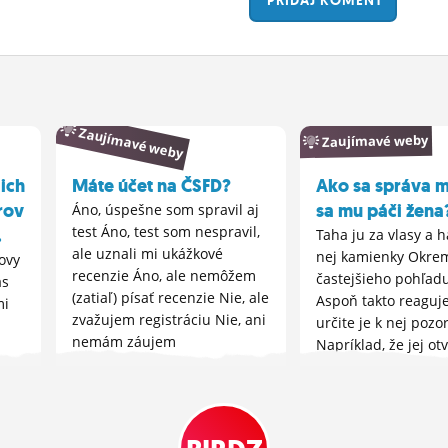
PRIDAJ
KOMENT
Zaujímavé weby
Zaujímavé weby
ich
Máte účet na ČSFD?
Ako sa správa m
rov
sa mu páči žena
Áno, úspešne som spravil aj
test Áno, test som nespravil,
.
Taha ju za vlasy a 
ale uznali mi ukážkové
nej kamienky Okre
ovy
recenzie Áno, ale nemôžem
častejšieho pohľadu
as
(zatiaľ) písať recenzie Nie, ale
Aspoň takto reaguj
mi
zvažujem registráciu Nie, ani
určite je k nej pozo
nemám záujem
Napríklad, že jej ot
a tak Tí dvážnejší,
večne prilepený jazy