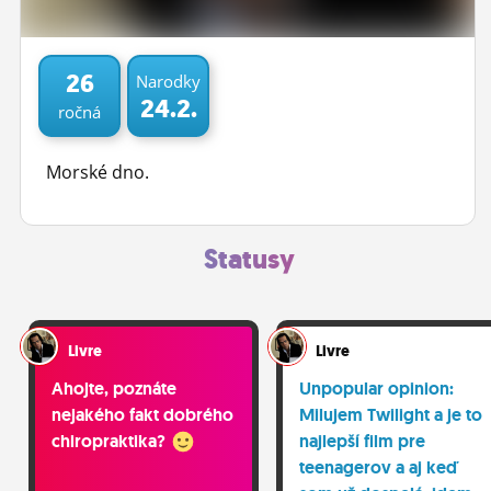
ĽUDIA
MÔJ PROFIL
26
Narodky
24.2.
ročná
NASTAVENIA
ROLETA
Morské dno.
Statusy
Livre
Livre
Ahojte, poznáte
Unpopular opinion:
nejakého fakt dobrého
Milujem Twilight a je to
chiropraktika?
najlepší film pre
teenagerov a aj keď