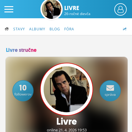
LIVRE
26-ročné dievča
STAVY
ALBUMY
BLOG
FÓRA
Livre stručne
PRIHLÁS SA
ČINŽIAK
10
FÓRUM
followerov
správa
STATUSY
BLOGY
Livre
OBRÁZKY
online 21.
4.
2026 19:53