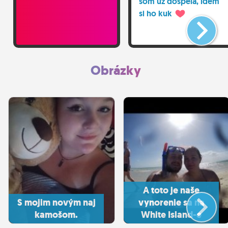
som už dospelá, idem
si ho kuk
Obrázky
A toto je naše
S mojim novým naj
vynorenie sa na
kamošom.
White Island-e