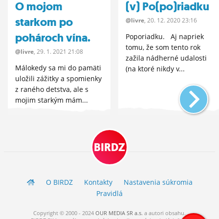
O mojom
(v) Po(po)riadku
starkom po
@livre
, 20.
12.
2020 23:16
pohároch vína.
Poporiadku. Aj napriek
tomu, že som tento rok
@livre
, 29.
1.
2021 21:08
zažila nádherné udalosti
Málokedy sa mi do pamäti
(na ktoré nikdy v...
uložili zážitky a spomienky
z raného detstva, ale s
mojim starkým mám...
BIRDZ
O BIRDZ
Kontakty
Nastavenia súkromia
Pravidlá
Copyright © 2000 - 2024
OUR MEDIA SR a.s.
a
autori
obsahu.