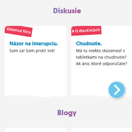
Diskusie
Ostatné fóra
O dievčatách
Názor na interupciu.
Chudnutie.
Som za! Som proti! Iné!
Má tu niekto skúsenosť s
tabletkami na chudnutie?
Ak áno, ktoré odporúčate?
Blogy