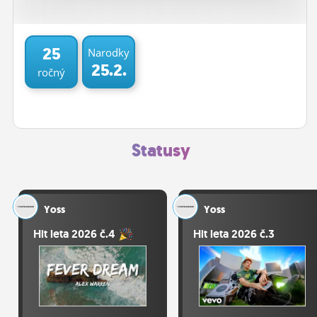
ĽUDIA
MÔJ PROFIL
25
Narodky
25.2.
ročný
NASTAVENIA
ROLETA
Statusy
Yoss
Yoss
Hit leta 2026 č.4
Hit leta 2026 č.3