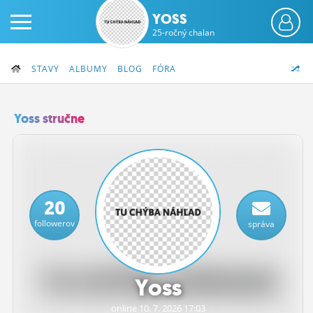
YOSS
25-ročný chalan
STAVY
ALBUMY
BLOG
FÓRA
Yoss stručne
PRIHLÁS SA
ČINŽIAK
20
FÓRUM
followerov
správa
STATUSY
BLOGY
Yoss
OBRÁZKY
online 10.
7.
2026 17:03