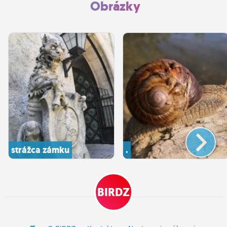
Obrázky
strážca zámku
.
BIRDZ