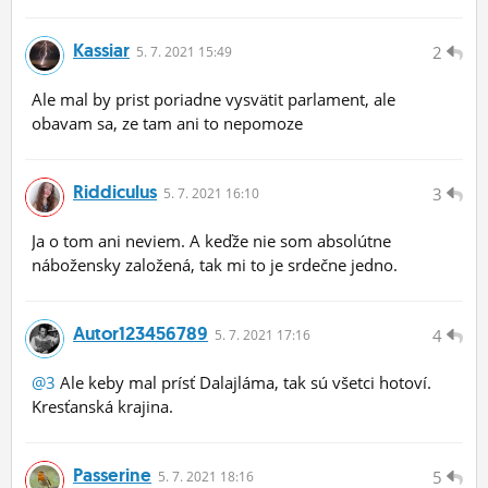
Kassiar
2
5.
7.
2021 15:49
Ale mal by prist poriadne vysvätit parlament, ale
obavam sa, ze tam ani to nepomoze
Riddiculus
3
5.
7.
2021 16:10
Ja o tom ani neviem. A keďže nie som absolútne
nábožensky založená, tak mi to je srdečne jedno.
Autor123456789
4
5.
7.
2021 17:16
@3
Ale keby mal prísť Dalajláma, tak sú všetci hotoví.
Kresťanská krajina.
Passerine
5
5.
7.
2021 18:16