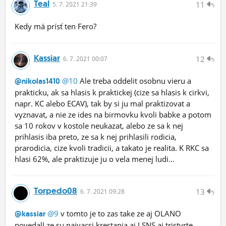
Teal
11
5.
7.
2021 21:39
Kedy má prísť ten Fero?
Kassiar
12
6.
7.
2021 00:07
@10
Ale treba oddelit osobnu vieru a
@nikolas1410
prakticku, ak sa hlasis k praktickej (cize sa hlasis k cirkvi,
napr. KC alebo ECAV), tak by si ju mal praktizovat a
vyznavat, a nie ze ides na birmovku kvoli babke a potom
sa 10 rokov v kostole neukazat, alebo ze sa k nej
prihlasis iba preto, ze sa k nej prihlasili rodicia,
prarodicia, cize kvoli tradicii, a takato je realita. K RKC sa
hlasi 62%, ale praktizuje ju o vela menej ludi...
Torpedo08
13
6.
7.
2021 09:28
@9
v tomto je to zas take ze aj OLANO
@kassiar
povedalI ze su najvacsi krestania aj LSNS aj tristvrte