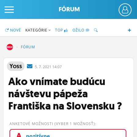
FÓRUM
NOVÉ
KATEGÓRIE
TOP
OŽILO
DZ
FÓRUM
PRIHLÁS SA
Yoss
5.
7.
2021 14:07
Ako vnímate budúcu
ČINŽIAK
návštevu pápeža
FÓRUM
Františka na Slovensku ?
STATUSY
BLOGY
ANKETOVÉ MOŽNOSTI (VYBER 1 MOŽNOSŤ):
OBRÁZKY
A
pozitívne