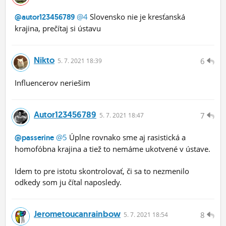
@4
Slovensko nie je kresťanská
@autor123456789
krajina, prečítaj si ústavu
Nikto
6
5.
7.
2021 18:39
Influencerov neriešim
Autor123456789
7
5.
7.
2021 18:47
@5
Úplne rovnako sme aj rasistická a
@passerine
homofóbna krajina a tiež to nemáme ukotvené v ústave.
Idem to pre istotu skontrolovať, či sa to nezmenilo
odkedy som ju čítal naposledy.
Jerometoucanrainbow
8
5.
7.
2021 18:54