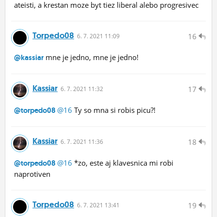
ateisti, a krestan moze byt tiez liberal alebo progresivec
Torpedo08
16
6.
7.
2021 11:09
mne je jedno, mne je jedno!
@kassiar
Kassiar
17
6.
7.
2021 11:32
@16
Ty so mna si robis picu?!
@torpedo08
Kassiar
18
6.
7.
2021 11:36
@16
*zo, este aj klavesnica mi robi
@torpedo08
naprotiven
Torpedo08
19
6.
7.
2021 13:41