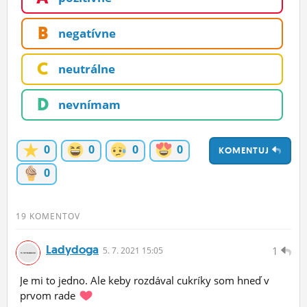
ĽUDIA
B
negatívne
MÔJ PROFIL
C
neutrálne
NASTAVENIA
ROLETA
D
nevnímam
0
0
0
0
KOMENTUJ
0
19 KOMENTOV
Ladydoga
1
5.
7.
2021 15:05
Je mi to jedno. Ale keby rozdával cukríky som hneď v
prvom rade