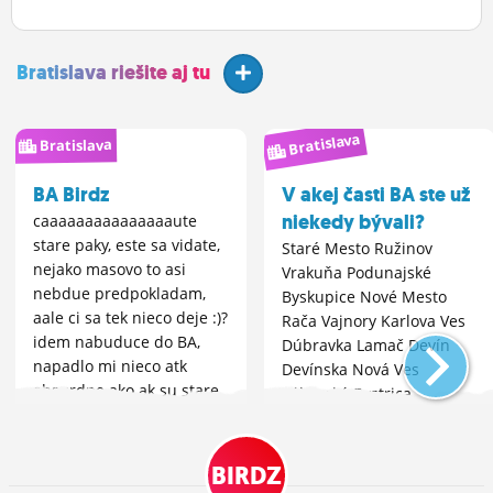
Bratislava riešite aj tu
Bratislava
Bratislava
BA Birdz
V akej časti BA ste už
niekedy bývali?
caaaaaaaaaaaaaaaute
stare paky, este sa vidate,
Staré Mesto Ružinov
nejako masovo to asi
Vrakuňa Podunajské
nebdue predpokladam,
Byskupice Nové Mesto
aale ci sa tek nieco deje :)?
Rača Vajnory Karlova Ves
idem nabuduce do BA,
Dúbravka Lamač Devín
napadlo mi nieco atk
Devínska Nová Ves
absurdne ako ak su stare
Záhorská Bystrica
nicky, pospajat :D
Petržalka Jarovce Rusovce
Čunovo
BIRDZ