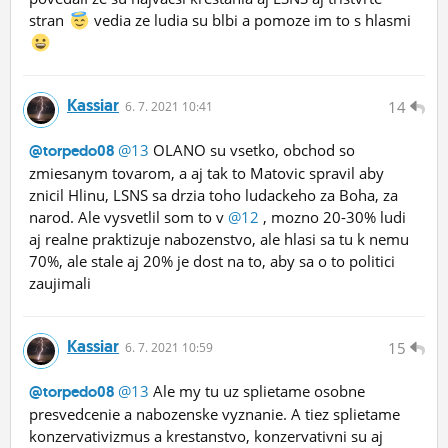
stran
vedia ze ludia su blbi a pomoze im to s hlasmi
Kassiar
14
6.
7.
2021 10:41
@13
OLANO su vsetko, obchod so
@torpedo08
zmiesanym tovarom, a aj tak to Matovic spravil aby
znicil Hlinu, LSNS sa drzia toho ludackeho za Boha, za
narod. Ale vysvetlil som to v
@12
, mozno 20-30% ludi
aj realne praktizuje nabozenstvo, ale hlasi sa tu k nemu
70%, ale stale aj 20% je dost na to, aby sa o to politici
zaujimali
Kassiar
15
6.
7.
2021 10:59
@13
Ale my tu uz splietame osobne
@torpedo08
presvedcenie a nabozenske vyznanie. A tiez splietame
konzervativizmus a krestanstvo, konzervativni su aj