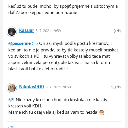
keď už tu bude, mohol by spojiť príjemné s užitočným a
dať Záborskej posledné pomazanie
Kassiar
9
5.
7.
2021 19:59
@5
On asi mysli podla poctu krestanov, i
@passerine
ked ani to nie je pravda, to by tie kostoly museli praskat
vo svikoch a KDH tu vyhravat volby (alebo teda mat
aspon velmi vela percent), ale tak vacsina sa k tomu
hlasi kvoli babke alebo tradicii...
Nikolas1410
10
5.
7.
2021 20:59
@9
Nie kazdy krestan chodi do kostola a nie kazdy
krestan voli KDH.
Mame ich tu ozaj vela aj ked sa vam to nezda