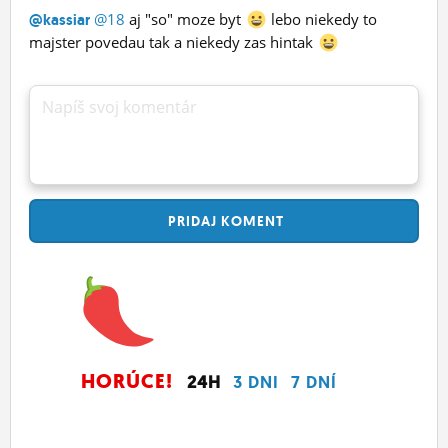
@18
aj "so" moze byt
lebo niekedy to
@kassiar
majster povedau tak a niekedy zas hintak
Napíš svoj komentár
PRIDAJ
KOMENT
HORÚCE!
24H
3 DNI
7 DNÍ