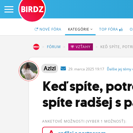
BIRDZ
NOVÉ
FÓRA
KATEGÓRIE
TOP
FÓRA
O
BIRDZ
FÓRUM
VZŤAHY
KEĎ SPÍTE, POT
PRIHLÁS SA
Azizi
29.
marca
2025 19:17
Ďalšie
jej
témy
ČINŽIAK
Keď spíte, pot
FÓRUM
spíte radšej s
STATUSY
BLOGY
ANKETOVÉ MOŽNOSTI (VYBER 1 MOŽNOSŤ):
OBRÁZKY