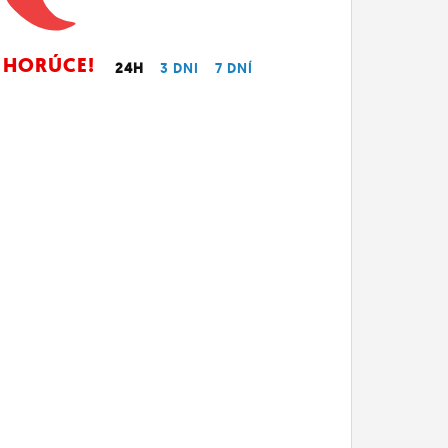
HORÚCE!
24H
3 DNI
7 DNÍ