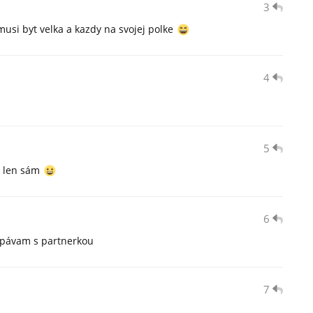
3
usi byt velka a kazdy na svojej polke
4
5
m len sám
6
 spávam s partnerkou
7