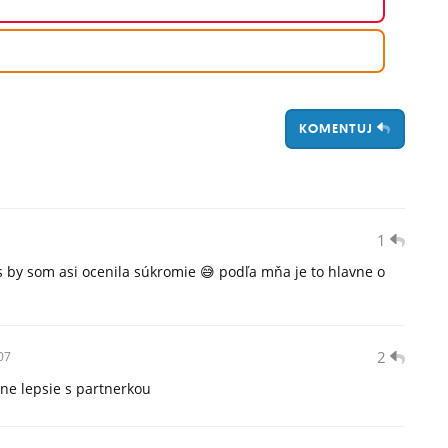
KOMENTUJ
1
 by som asi ocenila súkromie 😅 podľa mňa je to hlavne o
2
07
cne lepsie s partnerkou