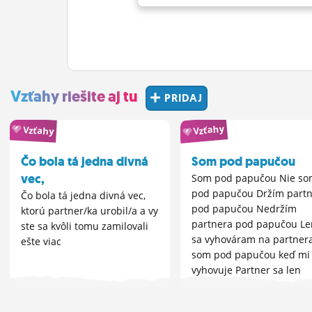
Vzťahy riešite aj tu
PRIDAJ
Vzťahy
Vzťahy
Čo bola tá jedna divná
Som pod papučou
vec,
Som pod papučou Nie so
pod papučou Držím part
Čo bola tá jedna divná vec,
pod papučou Nedržím
ktorú partner/ka urobil/a a vy
partnera pod papučou Le
ste sa kvôli tomu zamilovali
sa vyhováram na partner
ešte viac
som pod papučou keď mi 
vyhovuje Partner sa len
vyhovára že je pod papu
keď mu to vyhovuje