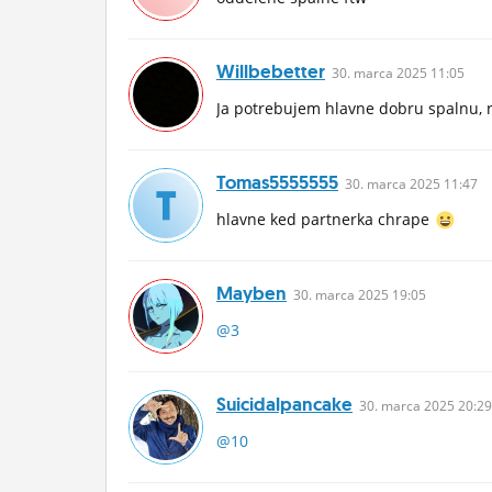
Willbebetter
30.
marca
2025 11:05
Ja potrebujem hlavne dobru spalnu, n
Tomas5555555
30.
marca
2025 11:47
hlavne ked partnerka chrape
Mayben
30.
marca
2025 19:05
@3
Suicidalpancake
30.
marca
2025 20:29
@10