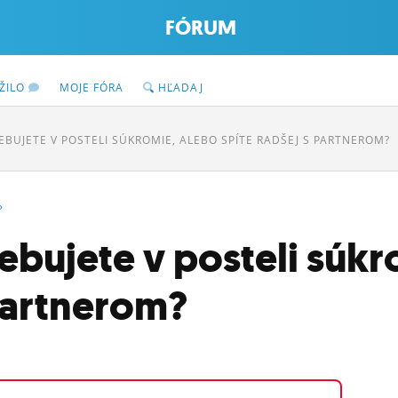
FÓRUM
ŽILO
MOJE FÓRA
HĽADAJ
REBUJETE V POSTELI SÚKROMIE, ALEBO SPÍTE RADŠEJ S PARTNEROM?
»
rebujete v posteli súk
 partnerom?