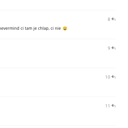
8
evermind ci tam je chlap, ci nie
9
10
11