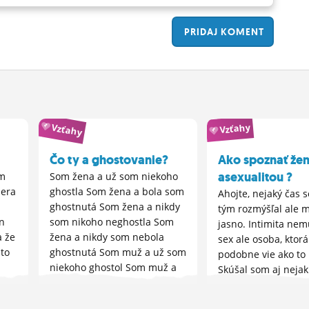
PRIDAJ
KOMENT
Vzťahy
Vzťahy
Čo ty a ghostovanie?
Ako spoznať žen
asexualitou ?
m
Som žena a už som niekoho
nera
ghostla Som žena a bola som
Ahojte, nejaký čas
ghostnutá Som žena a nikdy
tým rozmýšľal ale 
n
som nikoho neghostla Som
jasno. Intimita nem
a že
žena a nikdy som nebola
sex ale osoba, ktor
to
ghostnutá Som muž a už som
podobne vie ako to
niekoho ghostol Som muž a
Skúšal som aj neja
čou
bol som ghostnutý ...
zoznamku ale to je 
ste spoznali takého.