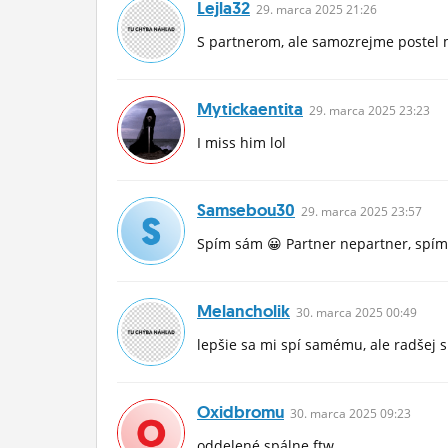
Lejla32
29.
marca
2025 21:26
S partnerom, ale samozrejme postel m
Mytickaentita
29.
marca
2025 23:23
I miss him lol
Samsebou30
29.
marca
2025 23:57
Spím sám 😀 Partner nepartner, spí
Melancholik
30.
marca
2025 00:49
lepšie sa mi spí samému, ale radšej
Oxidbromu
30.
marca
2025 09:23
oddelené spálne ftw