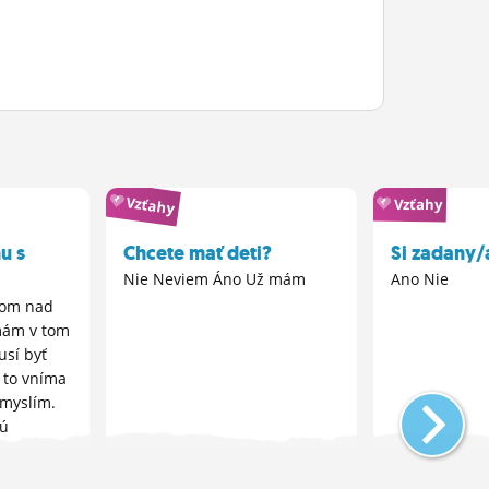
Vzťahy
Vzťahy
u s
Chcete mať deti?
Si zadany/
Nie Neviem Áno Už mám
Ano Nie
 som nad
mám v tom
usí byť
á to vníma
 myslím.
kú
ťažko. Ako
..