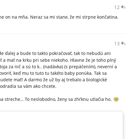
12
e on na mňa. Neraz sa mi stane, že mi strpne končatina.
13
e ďalej a bude to takto pokračovať, tak to nebudú ani
ať a mať na krku pri sebe niekoho. Hlavne že je toho plný
toja za nič a sú to k.. (nadávka) (s prepáčením), neverní a
ovoriť, keď mu to tuto tu takéto baby ponúka. Tak sa
dete mať! A darmo že už by aj trebalo a biologické
podradia sa vám ako chcete.
 na streche… To neslobodno, ženy sa zhŕknu utlačia ho.