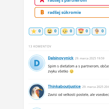
A
radšej s partnerom
ĽUDIA
B
radšej súkromie
MÔJ PROFIL
NASTAVENIA
0
0
0
0
0
ROLETA
13 KOMENTOV
Dalsinovynick
29.
marca
2025 19:59
Spim s dieťaťom a s partnerom, občas
zvyku všetko
Thinkaboutjustice
29.
marca
2025 20:
Zavisi od velkosti postele, ale vseobe