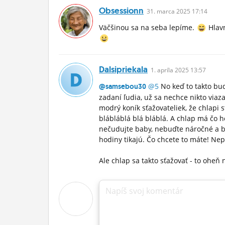
Obsessionn
31.
marca
2025 17:14
Väčšinou sa na seba lepíme.
Hlavn
Dalsipriekala
1.
apríla
2025 13:57
@5
No keď to takto bud
@samsebou30
zadaní ľudia, už sa nechce nikto viaz
modrý koník sťažovateliek, že chlapi s
blábláblá blá bláblá. A chlap má čo h
nečudujte baby, nebuďte náročné a bu
hodiny tikajú. Čo chcete to máte! Ne
Ale chlap sa takto sťažovať - to oheň
Napíš svoj komentár