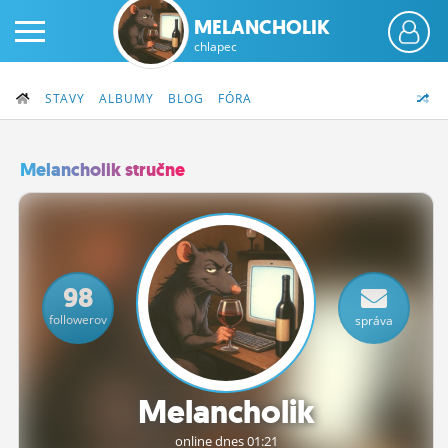
MELANCHOLIK
chlapec
STAVY
ALBUMY
BLOG
FÓRA
Melancholik stručne
PRIHLÁS SA
ČINŽIAK
98
FÓRUM
followerov
správa
STATUSY
BLOGY
Melancholik
OBRÁZKY
online dnes 01:21