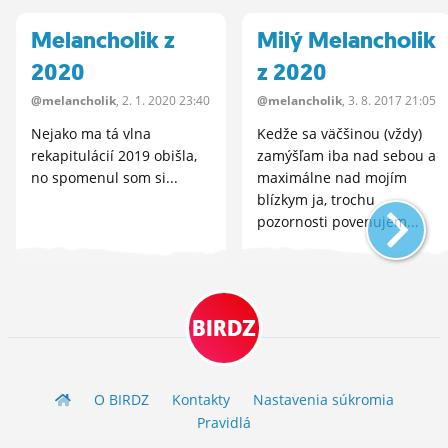
Melancholik z
Milý Melancholik
2020
z 2020
@melancholik
, 2.
1.
2020 23:40
@melancholik
, 3.
8.
2017 21:05
Nejako ma tá vlna
Kedže sa väčšinou (vždy)
rekapitulácií 2019 obišla,
zamýšľam iba nad sebou a
no spomenul som si...
maximálne nad mojím
blízkym ja, trochu
pozornosti povenujem...
BIRDZ
O BIRDZ
Kontakty
Nastavenia súkromia
Pravidlá