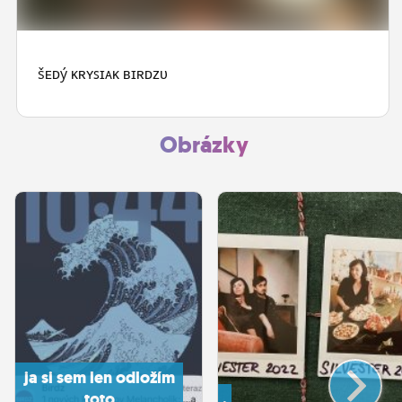
ĽUDIA
MÔJ PROFIL
šᴇᴅý ᴋʀʏꜱɪᴀᴋ ʙɪʀᴅᴢᴜ
NASTAVENIA
ROLETA
Obrázky
ja si sem len odložím
toto
.