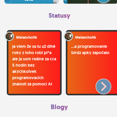
Statusy
Melancholik
Melancholik
ja viem že sa tu už dlhé
...a programovanie
roky z toho robí pi*a
birdz apky započalo
ale ja som reálne za cca
5 hodín bez
akýchkoľvek
programovacích
znalostí za pomoci AI
urobil funkčnú Birdz
apku ktorá zvláda
základné veci a dokáže
Blogy
posielať notifikácie v
reálnom čase do iOS