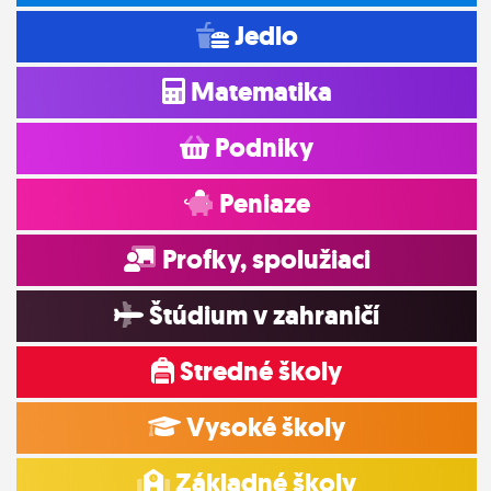
Jedlo
Matematika
Podniky
Peniaze
Profky, spolužiaci
Štúdium v zahraničí
Stredné školy
Vysoké školy
Základné školy