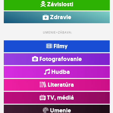
Závislosti
Zdravie
UMENIE+ZÁBAVA:
Filmy
Fotografovanie
Hudba
Literatúra
TV, médiá
Umenie