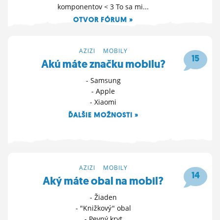
komponentov < 3 To sa mi...
ĽUDIA
OTVOR FÓRUM »
MÔJ PROFIL
2. 10. 2025 11:43
NASTAVENIA
AZIZI
>
MOBILY
15
Akú máte značku mobilu?
ROLETA
- Samsung
- Apple
- Xiaomi
ĎALŠIE MOŽNOSTI »
9. 8. 2025 10:43
AZIZI
>
MOBILY
14
Aký máte obal na mobil?
- Žiaden
- "Knižkový" obal
- Pevný kryt