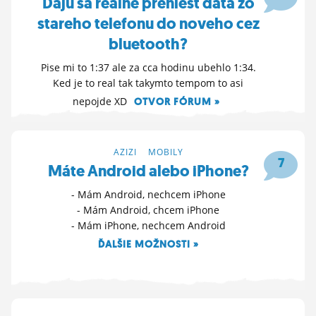
Daju sa realne preniest data zo
stareho telefonu do noveho cez
bluetooth?
Pise mi to 1:37 ale za cca hodinu ubehlo 1:34.
Ked je to real tak takymto tempom to asi
nepojde XD
OTVOR FÓRUM »
6. 11. 2023 18:09
AZIZI
>
MOBILY
7
Máte Android alebo iPhone?
- Mám Android, nechcem iPhone
- Mám Android, chcem iPhone
- Mám iPhone, nechcem Android
ĎALŠIE MOŽNOSTI »
12. 8. 2023 20:30