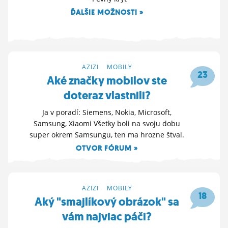
ĎALŠIE MOŽNOSTI »
20. 12. 2024 19:22
AZIZI
>
MOBILY
23
Aké značky mobilov ste
doteraz vlastnili?
Ja v poradí: Siemens, Nokia, Microsoft,
Samsung, Xiaomi Všetky boli na svoju dobu
super okrem Samsungu, ten ma hrozne štval.
OTVOR FÓRUM »
13. 12. 2024 04:33
AZIZI
>
MOBILY
18
Aký "smajlíkový obrázok" sa
vám najviac páči?