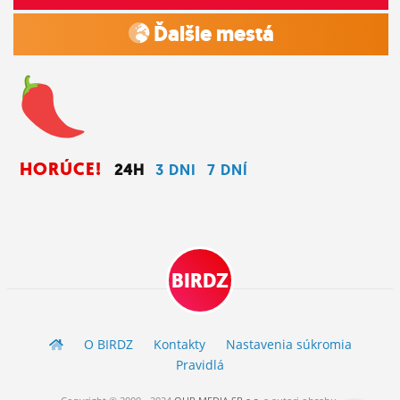
Ďalšie mestá
HORÚCE!
24H
3 DNI
7 DNÍ
BIRDZ
O BIRDZ
Kontakty
Nastavenia súkromia
Pravidlá