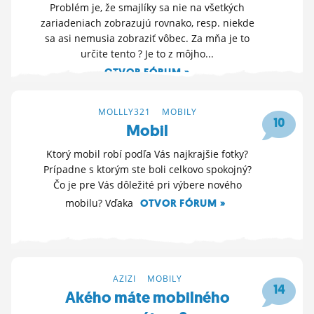
Problém je, že smajlíky sa nie na všetkých
zariadeniach zobrazujú rovnako, resp. niekde
sa asi nemusia zobraziť vôbec. Za mňa je to
určite tento ? Je to z môjho...
OTVOR FÓRUM »
2. 12. 2024 10:59
MOLLLY321
>
MOBILY
10
Mobil
Ktorý mobil robí podľa Vás najkrajšie fotky?
Prípadne s ktorým ste boli celkovo spokojný?
Čo je pre Vás dôležité pri výbere nového
mobilu? Vďaka
OTVOR FÓRUM »
1. 9. 2024 12:38
AZIZI
>
MOBILY
14
Akého máte mobilného