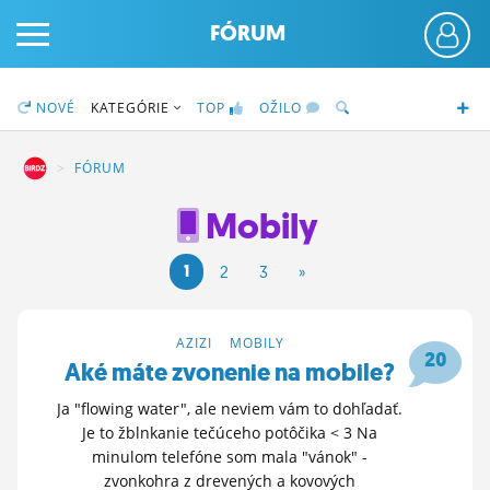
FÓRUM
NOVÉ
KATEGÓRIE
TOP
OŽILO
DZ
FÓRUM
Mobily
PRIHLÁS SA
1
2
3
»
ČINŽIAK
FÓRUM
AZIZI
>
MOBILY
20
Aké máte zvonenie na mobile?
STATUSY
Ja "flowing water", ale neviem vám to dohľadať.
BLOGY
Je to žblnkanie tečúceho potôčika < 3 Na
minulom telefóne som mala "vánok" -
OBRÁZKY
zvonkohra z drevených a kovových