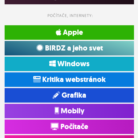
POČÍTAČE, INTERNETY:
Apple
BIRDZ a jeho svet
Windows
Kritika webstránok
Grafika
Mobily
Počítače