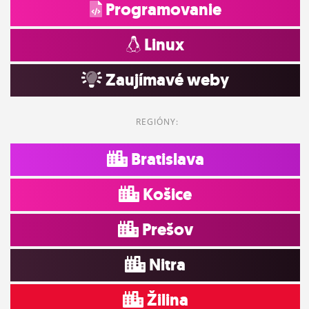
Programovanie
Linux
Zaujímavé weby
REGIÓNY:
Bratislava
Košice
Prešov
Nitra
Žilina