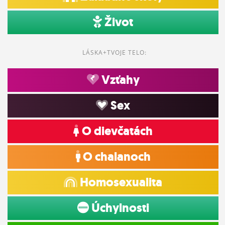
Život
LÁSKA+TVOJE TELO:
Vzťahy
Sex
O dievčatách
O chalanoch
Homosexualita
Úchylnosti