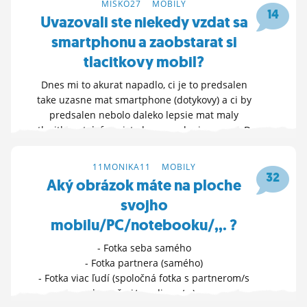
MISKO27
>
MOBILY
14
Uvazovali ste niekedy vzdat sa
smartphonu a zaobstarat si
tlacitkovy mobil?
Dnes mi to akurat napadlo, ci je to predsalen
take uzasne mat smartphone (dotykovy) a ci by
predsalen nebolo daleko lepsie mat maly
tlacitkovy telefon cisto len na volanie a sms : D
Pokracujem v prvom komentari
OTVOR FÓRUM »
11MONIKA11
>
MOBILY
32
Aký obrázok máte na ploche
27. 5. 2023 13:50
svojho
mobilu/PC/notebooku/,,. ?
- Fotka seba samého
- Fotka partnera (samého)
- Fotka viac ľudí (spoločná fotka s partnerom/s
kamošmi/s rodinou/...)