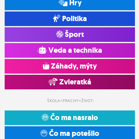
Hry
Politika
Šport
Veda a technika
Záhady, mýty
Zvieratká
ŠKOLA+PRACHY+ŽIVOT:
Čo ma nasralo
Čo ma potešilo