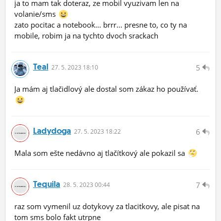
ja to mam tak doteraz, ze mobil vyuzivam len na
volanie/sms
zato pocitac a notebook... brrr... presne to, co ty na
mobile, robim ja na tychto dvoch srackach
Teal
5
27.
5.
2023 18:10
Ja mám aj tlačidlový ale dostal som zákaz ho používať.
Ladydoga
6
27.
5.
2023 18:22
Mala som ešte nedávno aj tlačítkový ale pokazil sa
Tequila
7
28.
5.
2023 00:44
raz som vymenil uz dotykovy za tlacitkovy, ale pisat na
tom sms bolo fakt utrpne