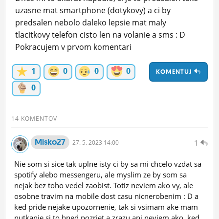
uzasne mat smartphone (dotykovy) a ci by
ĽUDIA
predsalen nebolo daleko lepsie mat maly
MÔJ PROFIL
tlacitkovy telefon cisto len na volanie a sms : D
Pokracujem v prvom komentari
NASTAVENIA
1
0
0
0
ROLETA
KOMENTUJ
0
14 KOMENTOV
Misko27
1
27.
5.
2023 14:00
Nie som si sice tak uplne isty ci by sa mi chcelo vzdat sa
spotify alebo messengeru, ale myslim ze by som sa
nejak bez toho vedel zaobist. Totiz neviem ako vy, ale
osobne travim na mobile dost casu nicnerobenim : D a
ked pride nejake upozornenie, tak si vsimam ake mam
nutkanie si to hned pozriet a zrazu ani neviem ako, ked