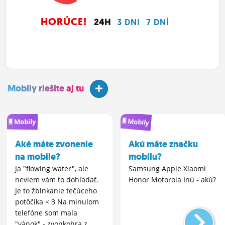
HORÚCE!
24H
3 DNI
7 DNÍ
Mobily riešite aj tu
Mobily
Mobily
Aké máte zvonenie
Akú máte značku
na mobile?
mobilu?
Ja "flowing water", ale
Samsung Apple Xiaomi
neviem vám to dohľadať.
Honor Motorola Inú - akú?
Je to žblnkanie tečúceho
potôčika < 3 Na minulom
telefóne som mala
"vánok" - zvonkohra z