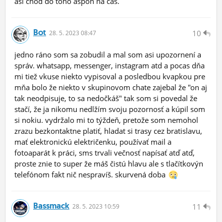
asi choď do toho aspoň na čas.
Bot
10
28.
5.
2023 08:47
jedno ráno som sa zobudil a mal som asi upozornení a
správ. whatsapp, messenger, instagram atd a pocas dňa
mi tiež vkuse niekto vypisoval a posledbou kvapkou pre
mňa bolo že niekto v skupinovom chate zajebal že "on aj
tak neodpisuje, to sa nedočkáš" tak som si povedal že
stačí, že ja nikomu nedlžím svoju pozornosť a kúpil som
si nokiu. vydržalo mi to týždeň, pretože som nemohol
zrazu bezkontaktne platiť, hladat si trasy cez bratislavu,
mať elektronickú električenku, používať mail a
fotoaparát k práci, sms trvali večnosť napísať atď atď,
proste znie to super že máš čistú hlavu ale s tlačítkovýn
telefónom fakt nič nespravíš. skurvená doba
Bassmack
11
28.
5.
2023 10:59