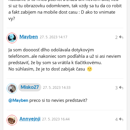
si uz tu obrazovku odomknem, tak vzdy sa tu da co robit
a fakt zabijem na mobile dost casu : D ako to vnimate
vy?
Mayben
2
27.
5.
2023 14:17
Ja som doooosť dlho odolávala dotykovým
telefónom..ale nakoniec som podľahla a už si asi neviem
predstaviť, že by som sa vrátila k tlačítkovému.
No súhlasím, že je to dosť zabijak času
Misko27
3
27.
5.
2023 14:33
preco si to nevies predstavit?
@Mayben
Annyejnji
4
27.
5.
2023 16:44