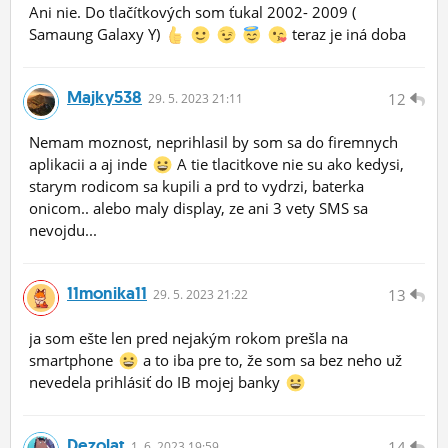
Ani nie. Do tlačítkových som ťukal 2002- 2009 (
Samaung Galaxy Y)
teraz je iná doba
Majky538
12
29.
5.
2023 21:11
Nemam moznost, neprihlasil by som sa do firemnych
aplikacii a aj inde
A tie tlacitkove nie su ako kedysi,
starym rodicom sa kupili a prd to vydrzi, baterka
onicom.. alebo maly display, ze ani 3 vety SMS sa
nevojdu...
11monika11
13
29.
5.
2023 21:22
ja som ešte len pred nejakým rokom prešla na
smartphone
a to iba pre to, že som sa bez neho už
nevedela prihlásiť do IB mojej banky
Dezolat
14
1.
6.
2023 19:59