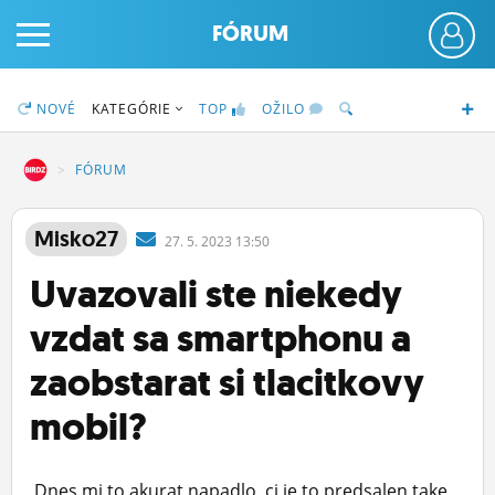
FÓRUM
NOVÉ
KATEGÓRIE
TOP
OŽILO
DZ
FÓRUM
PRIHLÁS SA
Misko27
27.
5.
2023 13:50
Uvazovali ste niekedy
ČINŽIAK
vzdat sa smartphonu a
FÓRUM
zaobstarat si tlacitkovy
STATUSY
mobil?
BLOGY
OBRÁZKY
Dnes mi to akurat napadlo, ci je to predsalen take