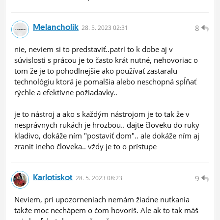
Melancholik
8
28.
5.
2023 02:31
nie, neviem si to predstaviť..patrí to k dobe aj v
súvislosti s prácou je to často krát nutné, nehovoriac o
tom že je to pohodlnejšie ako používať zastaralu
technológiu ktorá je pomalšia alebo neschopná spĺňať
rýchle a efektívne požiadavky..
je to nástroj a ako s každým nástrojom je to tak že v
nesprávnych rukách je hrozbou.. dajte človeku do ruky
kladivo, dokáže ním "postaviť dom".. ale dokáže ním aj
zranit ineho človeka.. vždy je to o prístupe
Karlotiskot
9
28.
5.
2023 08:23
Neviem, pri upozorneniach nemám žiadne nutkania
takže moc nechápem o čom hovoríš. Ale ak to tak máš