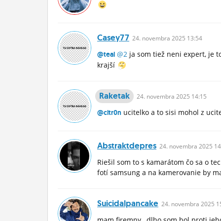
Casey77
24.
novembra
2025 13:54
@2
ja som tiež neni expert, je t
@teal
krajší
Raketak
24.
novembra
2025 14:15
ucitelko a to sisi mohol z ucit
@citr0n
Abstraktdepres
24.
novembra
2025 14
Riešil som to s kamarátom čo sa o tec
fotí samsung a na kamerovanie by mal
Suicidalpancake
24.
novembra
2025 1
mam firemny.. dlho som bol proti jeh