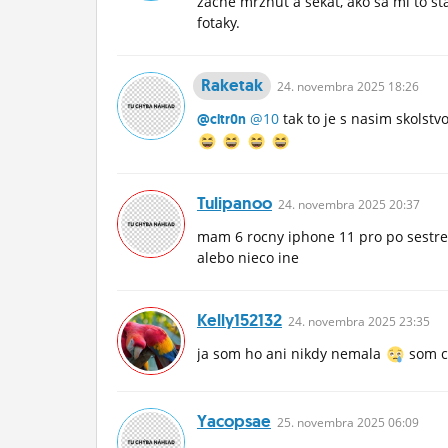
začne mrznúť a sekať, ako sa mi to s
fotaky.
Raketak
24.
novembra
2025 18:26
@10
tak to je s nasim skolstv
@cltr0n
Tulipanoo
24.
novembra
2025 20:37
mam 6 rocny iphone 11 pro po sestr
alebo nieco ine
Kelly152132
24.
novembra
2025 23:35
ja som ho ani nikdy nemala
som 
Yacopsae
25.
novembra
2025 06:09