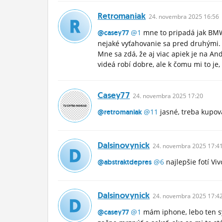
Retromaniak
24.
novembra
2025 16:56
@1
mne to pripadá jak BMW 
@casey77
nejaké vyťahovanie sa pred druhými. 
Mne sa zdá, že aj viac apiek je na An
videá robí dobre, ale k čomu mi to je
Casey77
24.
novembra
2025 17:20
@11
jasné, treba kupova
@retromaniak
Dalsinovynick
24.
novembra
2025 17:4
@6
najlepšie fotí Vi
@abstraktdepres
Dalsinovynick
24.
novembra
2025 17:4
@1
mám iphone, lebo ten sy
@casey77