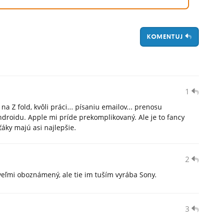
KOMENTUJ
1
 Z fold, kvôli práci... písaniu emailov... prenosu
ndroidu. Apple mi príde prekomplikovaný. Ale je to fancy
áky majú asi najlepšie.
2
eľmi oboznámený, ale tie im tuším vyrába Sony.
3