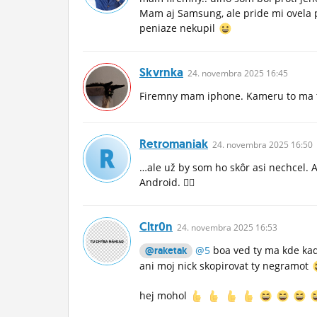
Mam aj Samsung, ale pride mi ovela 
peniaze nekupil
Skvrnka
24.
novembra
2025 16:45
Firemny mam iphone. Kameru to ma to
Retromaniak
24.
novembra
2025 16:50
…ale už by som ho skôr asi nechcel. 
Android. 🤷‍♂️
Cltr0n
24.
novembra
2025 16:53
@5
boa ved ty ma kde kad
@raketak
ani moj nick skopirovat ty negramot
hej mohol