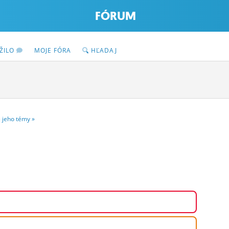
FÓRUM
ŽILO
MOJE FÓRA
HĽADAJ
e
jeho
témy
»