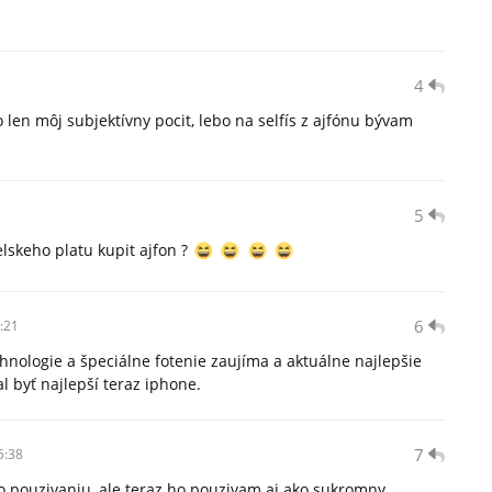
4
o len môj subjektívny pocit, lebo na selfís z ajfónu bývam
5
elskeho platu kupit ajfon ?
6
:21
hnologie a špeciálne fotenie zaujíma a aktuálne najlepšie
 byť najlepší teraz iphone.
7
5:38
o pouzivaniu, ale teraz ho pouzivam aj ako sukromny.