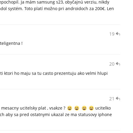
epochopil. Ja mám samsung s23, obyčajnú verziu, nikdy
padol systém. Toto platí možno pri androidoch za 200€. Len
19
teligentna !
20
ti ktori ho maju sa tu casto prezentuju ako velmi hlupi
21
y mesacny ucitelsky plat , vsakze ?
ucitelko
ch aby sa pred ostatnymi ukazal ze ma statusovy iphone