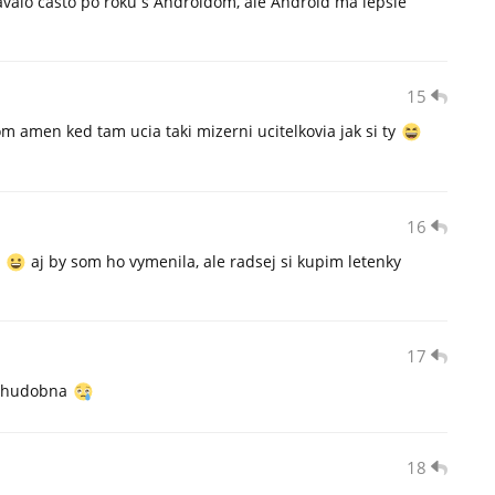
távalo často po roku s Androidom, ale Android má lepšie
15
om amen ked tam ucia taki mizerni ucitelkovia jak si ty
16
e
aj by som ho vymenila, ale radsej si kupim letenky
17
chudobna
18