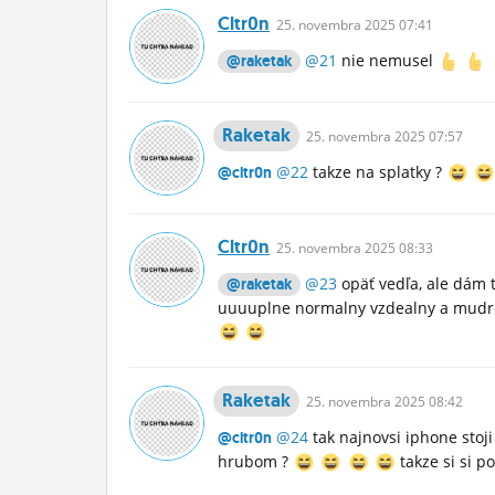
Cltr0n
25.
novembra
2025 07:41
@21
nie nemusel
@raketak
Raketak
25.
novembra
2025 07:57
@22
takze na splatky ?
@cltr0n
Cltr0n
25.
novembra
2025 08:33
@23
opäť vedľa, ale dám t
@raketak
uuuuplne normalny vzdealny a mudro 
Raketak
25.
novembra
2025 08:42
@24
tak najnovsi iphone stoji 
@cltr0n
hrubom ?
takze si si p