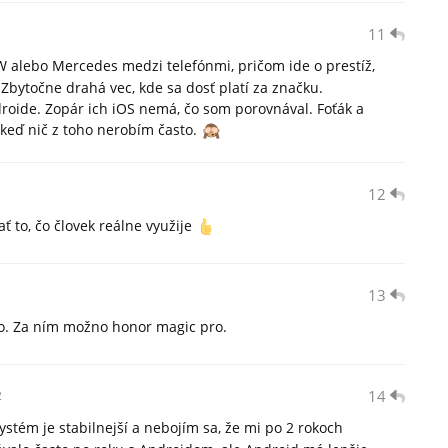
11
alebo Mercedes medzi telefónmi, pričom ide o prestíž,
Zbytočne drahá vec, kde sa dosť platí za značku.
droide. Zopár ich iOS nemá, čo som porovnával. Foťák a
, keď nič z toho nerobím často.
12
ť to, čo človek reálne využije
13
1
vo. Za ním možno honor magic pro.
14
2
stém je stabilnejší a nebojím sa, že mi po 2 rokoch