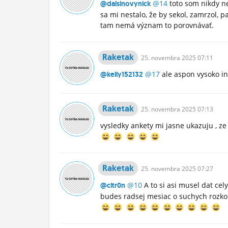
@14
toto som nikdy n
@dalsinovynick
sa mi nestalo, že by sekol, zamrzol, 
tam nemá význam to porovnávať.
Raketak
25.
novembra
2025 07:11
@17
ale aspon vysoko in
@kelly152132
Raketak
25.
novembra
2025 07:13
vysledky ankety mi jasne ukazuju , ze 
Raketak
25.
novembra
2025 07:27
@10
A to si asi musel dat cel
@cltr0n
budes radsej mesiac o suchych rozko