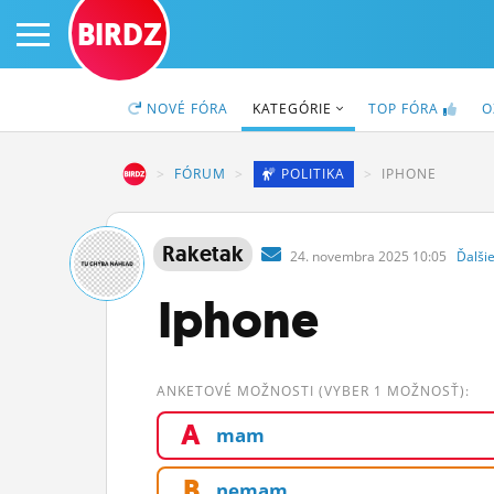
BIRDZ
NOVÉ
FÓRA
KATEGÓRIE
TOP
FÓRA
O
BIRDZ
FÓRUM
POLITIKA
IPHONE
PRIHLÁS SA
Raketak
24.
novembra
2025 10:05
Ďalši
ČINŽIAK
Iphone
FÓRUM
STATUSY
ANKETOVÉ MOŽNOSTI (VYBER 1 MOŽNOSŤ):
A
BLOGY
mam
OBRÁZKY
B
nemam