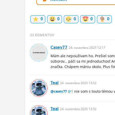
ĽUDIA
MÔJ PROFIL
0
0
0
0
0
NASTAVENIA
33 KOMENTOV
ROLETA
Casey77
24.
novembra
2025 12:17
Mám ale nepoužívam ho. Prešiel som na
súborov... páči sa mi jednoduchosť A
značka. Chápem mániu okolo. Plus foť
Teal
24.
novembra
2025 13:52
@1
nie som s touto témou v
@casey77
Teal
24.
novembra
2025 13:52