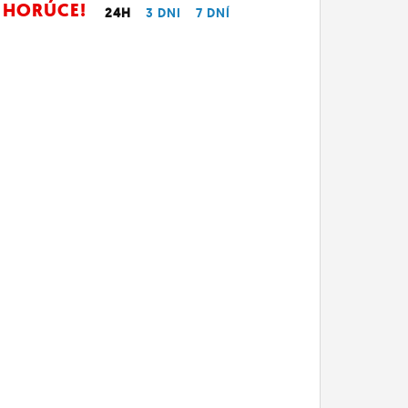
HORÚCE!
24H
3 DNI
7 DNÍ