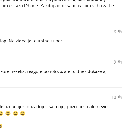
pomalsi ako iPhone. Kazdopadne sam by som si ho za tie
8
p. Na videa je to uplne super.
9
Akože neseká, reaguje pohotovo, ale to dnes dokáže aj
10
e oznacujes, dozadujes sa mojej pozornosti ale nevies