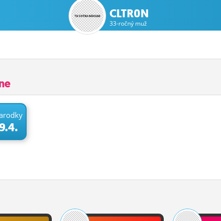
CLTR0N
33-ročný muž
čne
arodky
9.4.