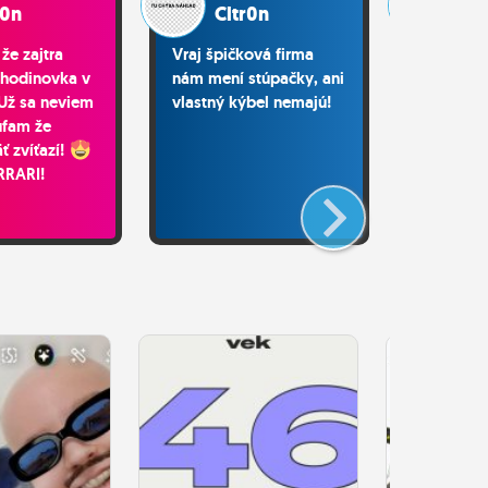
r0n
Cltr0n
Cl
 že zajtra
Vraj špičková firma
Nenávid
-hodinovka v
nám mení stúpačky, ani
karameliz
Už sa neviem
vlastný kýbel nemajú!
úfam že
ť zvíťazí!
RRARI!