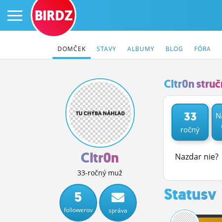
BIRDZ
DOMČEK
STAVY
ALBUMY
BLOG
FÓRA
Cltr0n stru
PRIHLÁS SA
33
N
ročný
ČINŽIAK
FÓRUM
Cltr0n
Nazdar nie?
STATUSY
33-ročný muž
Statusy
BLOGY
5
followerov
správa
OBRÁZKY