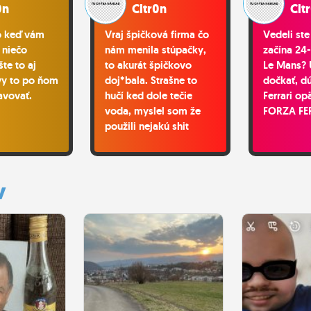
0n
Cltr0n
Clt
o keď vám
Vraj špičková firma čo
Vedeli ste
 niečo
nám menila stúpačky,
začína 24
šte to aj
to akurát špičkovo
Le Mans? 
 vy to po ňom
doj*bala. Strašne to
dočkať, d
avovať.
hučí ked dole tečie
Ferrari opä
voda, myslel som že
FORZA FE
použili nejakú shit
ľahkú rúru, ale nie,
použili 3x tak drahú
odhlučnenú. Oni ju však
y
v každom prestupe
napevno zabetonovali