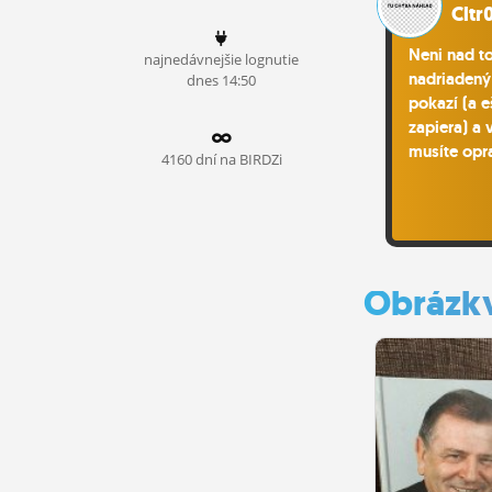
Cltr
ĽUDIA
Neni nad t
najnedávnejšie lognutie
MÔJ PROFIL
nadriadený
dnes 14:50
pokazí (a e
NASTAVENIA
zapiera) a
musíte opr
ROLETA
4160 dní na BIRDZi
Obrázk