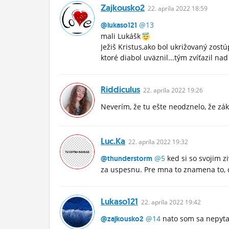
Zajkousko2
22.
apríla
2022 18:59
@13
@lukaso121
mali Lukášk
Ježiš Kristus,ako bol ukrižovaný zost
ktoré diabol uväznil...tým zvíťazil na
Riddiculus
22.
apríla
2022 19:26
Neverím, že tu ešte neodznelo, že z
Luc.ka
22.
apríla
2022 19:32
@5
ked si so svojim zi
@thunderstorm
za uspesnu. Pre mna to znamena to, 
Lukaso121
22.
apríla
2022 19:42
@14
nato som sa nepytal
@zajkousko2