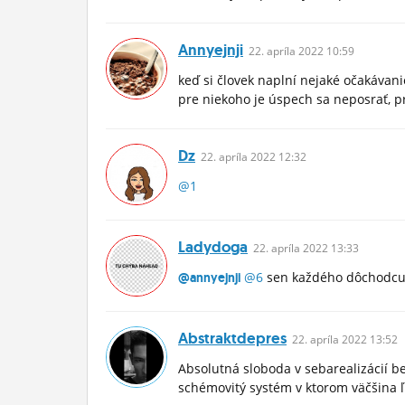
Annyejnji
22.
apríla
2022 10:59
keď si človek naplní nejaké očakávani
pre niekoho je úspech sa neposrať, p
Dz
22.
apríla
2022 12:32
@1
Ladydoga
22.
apríla
2022 13:33
@6
sen každého dôchodcu
@annyejnji
Abstraktdepres
22.
apríla
2022 13:52
Absolutná sloboda v sebarealizácií 
schémovitý systém v ktorom väčšina ľ