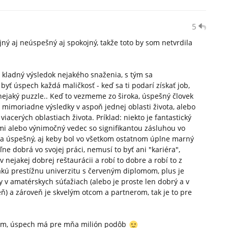
5
ý aj neúspešný aj spokojný, takže toto by som netvrdila
 kladný výsledok nejakého snaženia, s tým sa
ť úspech každá maličkosť - keď sa ti podarí získať job,
ť nejaký puzzle.. Keď to vezmeme zo široka, úspešný človek
 mimoriadne výsledky v aspoň jednej oblasti života, alebo
acerých oblastiach života. Príklad: niekto je fantastický
mi alebo výnimočný vedec so signifikantou zásluhou vo
ňa úspešný, aj keby bol vo všetkom ostatnom úplne marný
ne dobrá vo svojej práci, nemusí to byť ani "kariéra",
v nejakej dobrej reštaurácii a robí to dobre a robí to z
jakú prestížnu univerzitu s červeným diplomom, plus je
 v amatérskych súťažiach (alebo je proste len dobrý a v
ň) a zároveň je skvelým otcom a partnerom, tak je to pre
dom, úspech má pre mňa milión podôb