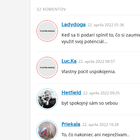
ĽUDIA
32 KOMENTOV
MÔJ PROFIL
Ladydoga
22.
apríla
2022 01:36
NASTAVENIA
Keď sa ti podarí splniť to, čo si zaumi
využiť svoj potenciál...
ROLETA
Luc.ka
22.
apríla
2022 08:57
Vlastny pocit uspokojenia.
Hetfield
22.
apríla
2022 09:35
byť spokojný sám so sebou
Priekala
22.
apríla
2022 10:28
To, čo nakoniec ani neprežívam..