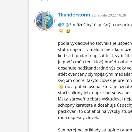
Thunderstorm
22.
apríla
2022 10:28
@2
@3
môžeš byť úspešný a nespokojn
podľa výkladového slovníka je úspech
stotožňujem - v malom merítku môže by
keď sa ti podarí napísať test, vyrieši
je podľa mňa ten, ktorý buď dosahuje
dosahuje nadštandardné výsledky vo vi
atlét ovenčený olympijskými medaila
svojom obore, takýto človek je pre m
no a potom osoba, ktorá je uznateľ
stačí solídny job, napríklad sous chef 
lásky, zároveň trebárs vyštudoval ne
schopný karatista a dosahuje úspechy
paskovani to dotiahol na vysoký stupe
mňa úspešný človek.
Samozrejme, príklady sú úplne ran