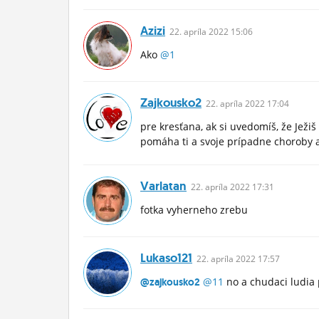
Azizi
22.
apríla
2022 15:06
Ako
@1
Zajkousko2
22.
apríla
2022 17:04
pre kresťana, ak si uvedomíš, že Ježi
pomáha ti a svoje prípadne choroby 
Varlatan
22.
apríla
2022 17:31
fotka vyherneho zrebu
Lukaso121
22.
apríla
2022 17:57
@11
no a chudaci ludia 
@zajkousko2