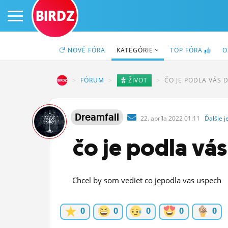
BIRDZ
NOVÉ
FÓRA
KATEGÓRIE
TOP
FÓRA
O
BIRDZ
FÓRUM
ŽIVOT
ČO JE PODLA VÁS 
PRIHLÁS SA
Dreamfail
22.
apríla
2022 01:11
Ďalšie
j
ČINŽIAK
čo je podla vás
FÓRUM
STATUSY
Chcel by som vediet co jepodla vas uspech
BLOGY
0
0
0
0
0
OBRÁZKY