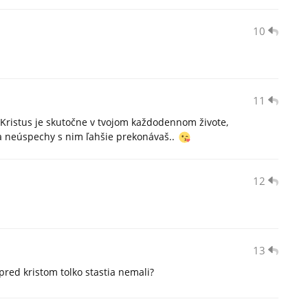
10
11
š Kristus je skutočne v tvojom každodennom živote,
a neúspechy s nim ľahšie prekonávaš..
12
13
pred kristom tolko stastia nemali?