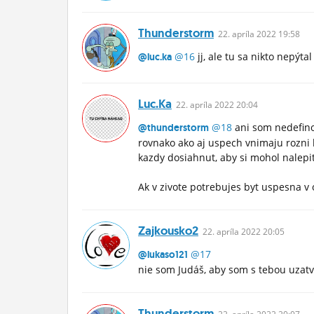
Thunderstorm
22.
apríla
2022 19:58
@16
jj, ale tu sa nikto nepýta
@luc.ka
Luc.ka
22.
apríla
2022 20:04
@18
ani som nedefinov
@thunderstorm
rovnako ako aj uspech vnimaju rozni 
kazdy dosiahnut, aby si mohol nalepi
Ak v zivote potrebujes byt uspesna v o
Zajkousko2
22.
apríla
2022 20:05
@17
@lukaso121
nie som Judáš, aby som s tebou uzatvá
Thunderstorm