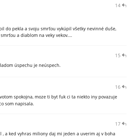
14
úpil do pekla a svoju smrťou vykúpil všetky nevinné duše,
d smrťou a diablom na veky vekov....
15
ákladom úspechu je neúspech.
16
votom spokojna, moze ti byt fuk ci ta niekto iny povazuje
co som napisala.
17
 , a ked vyhras miliony daj mi jeden a uverim aj v boha