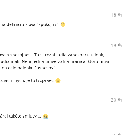
18
l na definíciu slová "spokojný"
19
ala spokojnost. Tu si rozni ludia zabezpecuju inak,
ludia inak. Neni jedna univerzalna hranica, ktoru musi
t na celo nalepku “uspesny”.
ciach inych, je to tvoja vec
20
ral takéto zmluvy....