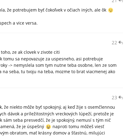
21
ahla, že potrebujem byť čokoľvek v očiach iných, ale ôk
spech a vice versa.
22
oho, ze ak clovek v zivote citi
ek tomu sa nepovazuje za uspesneho, asi potrebuje
naroky -> nemyslela som tym nutne teba osobne, len ze som
ala na seba, tu tvoju na teba, mozme to brat viacmenej ako
23
k, že niekto môže byť spokojný, aj keď žije s osemčlennou
ych dávok a príležitostných vreckových lúpeží, pretože je
ak sám seba presvedčí, že je spokojný, nemusí s tým nič
namená, že je úspešný
naproti tomu môžeš viesť
ovým obratom, mať krásny domov a šťastnú, milujúci