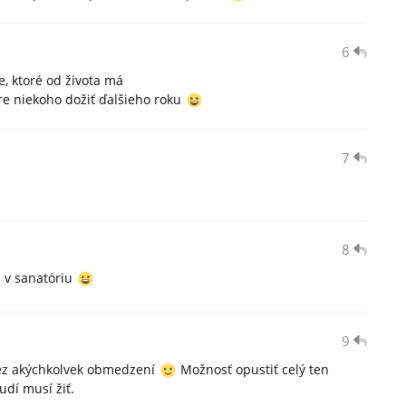
6
e, ktoré od života má
re niekoho dožiť ďalšieho roku
7
8
 v sanatóriu
9
bez akýchkolvek obmedzení
Možnosť opustiť celý ten
udí musí žiť.