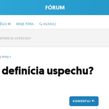
FÓRUM
ŽILO
MOJE FÓRA
HĽADAJ
DEFINÍCIA USPECHU?
ej
témy
»
 definícia uspechu?
KOMENTUJ