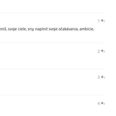
1
eniš, svoje ciele, sny, naplniť svoje očakávania, ambície,
2
3
4