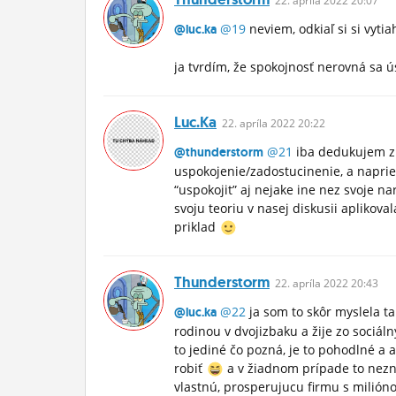
22.
apríla
2022 20:07
@19
neviem, odkiaľ si si vyti
@luc.ka
ja tvrdím, že spokojnosť nerovná sa ú
Luc.ka
22.
apríla
2022 20:22
@21
iba dedukujem z t
@thunderstorm
uspokojenie/zadostucinenie, a napri
“uspokojit” aj nejake ine nez svoje 
svoju teoriu v nasej diskusii aplikov
priklad
Thunderstorm
22.
apríla
2022 20:43
@22
ja som to skôr myslela ta
@luc.ka
rodinou v dvojizbaku a žije zo sociáln
to jediné čo pozná, je to pohodlné a 
robiť
a v žiadnom prípade to nez
vlastnú, prosperujucu firmu s milión