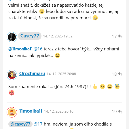
veľmi snažiť, dokážeš sa napasovať do každej tej
charakteristiky
lebo ľudia sa radi cítia výnimočne, aj
za takú blbost, že sa narodili napr v marci
Casey77
17
14.
12.
2025 19:32
@16
teraz z teba hovorí býk... vždy nohami
@11monika11
na zemi... jak typické...
Orochimaru
18
14.
12.
2025 20:08
Som znamenie raka! ... (Jún: 24.6.1987) !!!
11monika11
19
14.
12.
2025 20:16
@17
hm, neviem, ja som dlho chodila s
@casey77