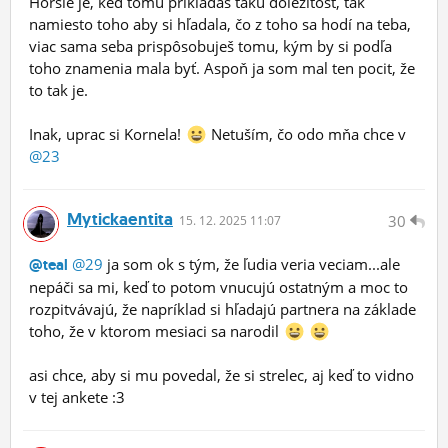
Horšie je, keď tomu prikladáš takú dôležitosť, tak
namiesto toho aby si hľadala, čo z toho sa hodí na teba,
viac sama seba prispôsobuješ tomu, kým by si podľa
toho znamenia mala byť. Aspoň ja som mal ten pocit, že
to tak je.
Inak, uprac si Kornela!
Netuším, čo odo mňa chce v
@23
Mytickaentita
30
15.
12.
2025 11:07
@29
ja som ok s tým, že ľudia veria veciam...ale
@teal
nepáči sa mi, keď to potom vnucujú ostatným a moc to
rozpitvávajú, že napríklad si hľadajú partnera na základe
toho, že v ktorom mesiaci sa narodil
asi chce, aby si mu povedal, že si strelec, aj keď to vidno
v tej ankete :3