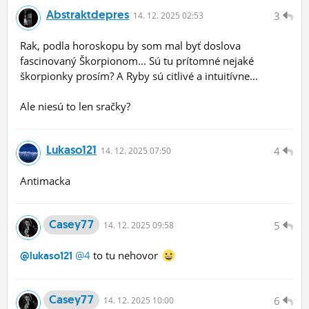
Abstraktdepres
3
14.
12.
2025 02:53
Rak, podla horoskopu by som mal byť doslova
fascinovaný Škorpionom... Sú tu prítomné nejaké
škorpionky prosím? A Ryby sú citlivé a intuitívne...
Ale niesú to len sračky?
Lukaso121
4
14.
12.
2025 07:50
Antimacka
Casey77
5
14.
12.
2025 09:58
@4
to tu nehovor
@lukaso121
Casey77
6
14.
12.
2025 10:00