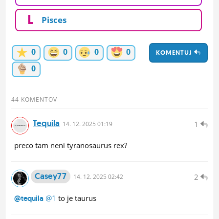
L
Pisces
0
0
0
0
KOMENTUJ
0
44 KOMENTOV
Tequila
1
14.
12.
2025 01:19
preco tam neni tyranosaurus rex?
Casey77
2
14.
12.
2025 02:42
@1
to je taurus
@tequila