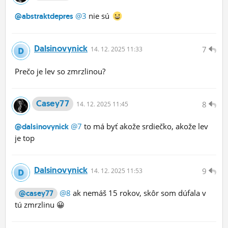
@3
nie sú
@abstraktdepres
Dalsinovynick
7
14.
12.
2025 11:33
Prečo je lev so zmrzlinou?
Casey77
8
14.
12.
2025 11:45
@7
to má byť akože srdiečko, akože lev
@dalsinovynick
je top
Dalsinovynick
9
14.
12.
2025 11:53
@8
ak nemáš 15 rokov, skôr som dúfala v
@casey77
tú zmrzlinu 😀