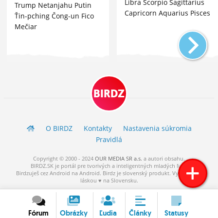
Libra Scorpio Sagittarius
Trump Netanjahu Putin
Capricorn Aquarius Pisces
Ťin-pching Čong-un Fico
Mečiar
BIRDZ
O BIRDZ
Kontakty
Nastavenia súkromia
Pravidlá
Copyright © 2000 - 2024
OUR MEDIA SR a.s.
a
autori
obsahu.
BIRDZ.SK je portál pre tvorivých a inteligentných mladých ľudí.
Birdzuješ cez Android na Android. Birdz je slovenský produkt. Vytvorené s
láskou ♥ na Slovensku.
Fórum
Obrázky
Ľudia
Články
Statusy