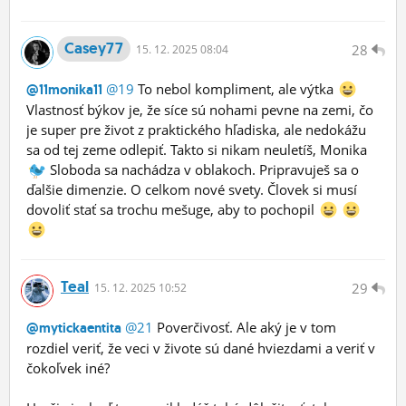
Casey77
28
15.
12.
2025 08:04
@19
To nebol kompliment, ale výtka
@11monika11
Vlastnosť býkov je, že síce sú nohami pevne na zemi, čo
je super pre život z praktického hľadiska, ale nedokážu
sa od tej zeme odlepiť. Takto si nikam neuletíš, Monika
Sloboda sa nachádza v oblakoch. Pripravuješ sa o
ďalšie dimenzie. O celkom nové svety. Človek si musí
dovoliť stať sa trochu mešuge, aby to pochopil
Teal
29
15.
12.
2025 10:52
@21
Poverčivosť. Ale aký je v tom
@mytickaentita
rozdiel veriť, že veci v živote sú dané hviezdami a veriť v
čokoľvek iné?