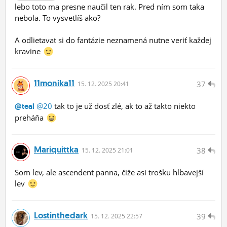
lebo toto ma presne naučil ten rak. Pred ním som taka
nebola. To vysvetlíš ako?
A odlietavat si do fantázie neznamená nutne veriť každej
kravine
11monika11
37
15.
12.
2025 20:41
@20
tak to je už dosť zlé, ak to až takto niekto
@teal
preháňa
Mariquittka
38
15.
12.
2025 21:01
Som lev, ale ascendent panna, čiže asi trošku hlbavejší
lev
Lostinthedark
39
15.
12.
2025 22:57