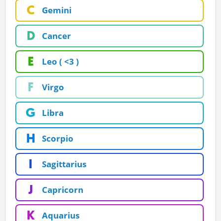
C
Gemini
ĽUDIA
MÔJ PROFIL
D
Cancer
NASTAVENIA
E
Leo ( <3 )
ROLETA
F
Virgo
G
Libra
H
Scorpio
I
Sagittarius
J
Capricorn
K
Aquarius