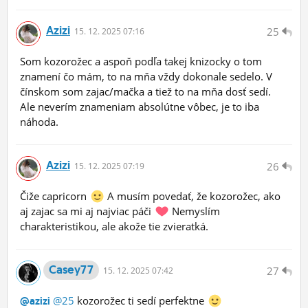
Azizi
25
15.
12.
2025 07:16
Som kozorožec a aspoň podľa takej knizocky o tom
znamení čo mám, to na mňa vždy dokonale sedelo. V
čínskom som zajac/mačka a tiež to na mňa dosť sedí.
Ale neverím znameniam absolútne vôbec, je to iba
náhoda.
Azizi
26
15.
12.
2025 07:19
Čiže capricorn
A musím povedať, že kozorožec, ako
aj zajac sa mi aj najviac páči
Nemyslím
charakteristikou, ale akože tie zvieratká.
Casey77
27
15.
12.
2025 07:42
@25
kozorožec ti sedí perfektne
@azizi