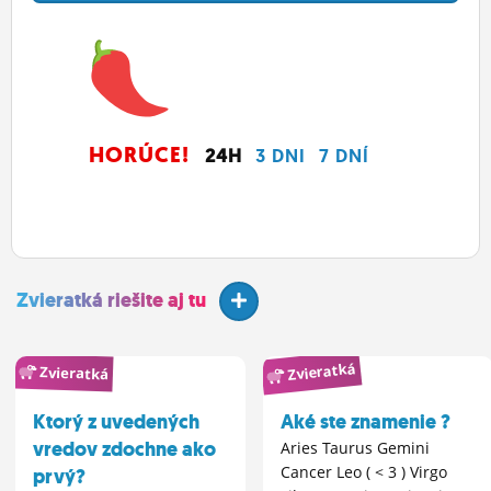
HORÚCE!
24H
3 DNI
7 DNÍ
Zvieratká riešite aj tu
Zvieratká
Zvieratká
Ktorý z uvedených
Aké ste znamenie ?
vredov zdochne ako
Aries Taurus Gemini
Cancer Leo ( < 3 ) Virgo
prvý?