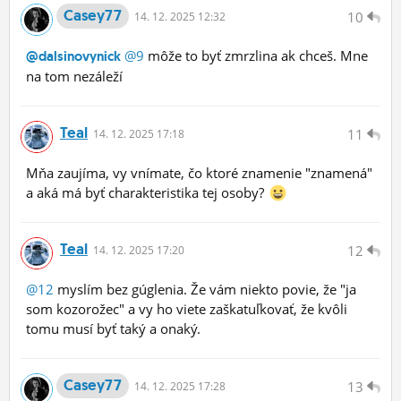
Casey77
10
14.
12.
2025 12:32
@9
môže to byť zmrzlina ak chceš. Mne
@dalsinovynick
na tom nezáleží
Teal
11
14.
12.
2025 17:18
Mňa zaujíma, vy vnímate, čo ktoré znamenie "znamená"
a aká má byť charakteristika tej osoby?
Teal
12
14.
12.
2025 17:20
@12
myslím bez gúglenia. Že vám niekto povie, že "ja
som kozorožec" a vy ho viete zaškatuľkovať, že kvôli
tomu musí byť taký a onaký.
Casey77
13
14.
12.
2025 17:28