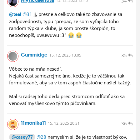
34
15.
12.
2025 12:45
@31
jj, presne a celkovo také to zbavovanie sa
@teal
zodpovednosti, typu "prepáč, že som vyfajčila toho
random týpka v klube, ja som proste škorpión, to
nepochopíš, uwuwuwu :3"
Gummidge
35
15.
12.
2025 13:05
Vôbec to na mňa nesedí.
Nejaká časť samozrejme áno, keďže je to väčšinou tak
formulované, aby sa v tom aspoň čiastočne našiel každý.
Mal si radšej toho deda pred stromcom odfotiť ako sa
venovať myšlienkovo týmto pičovinkám.
11monika11
36
15.
12.
2025 20:31
@28
nemyslím si, že je to vlastnosť býkov,
@casey77