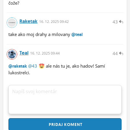
čože?
Raketak
43
16.
12.
2025 09:42
take ako moj drahy a milovany
@teal
Teal
44
16.
12.
2025 09:44
@43
ale nás tu je, ako hadov! Samí
@raketak
lukostrelci.
Napíš svoj komentár
PRIDAJ
KOMENT