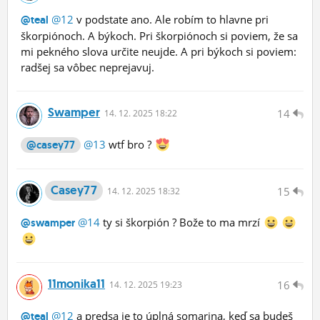
@12
v podstate ano. Ale robím to hlavne pri
@teal
škorpiónoch. A býkoch. Pri škorpiónoch si poviem, že sa
mi pekného slova určite neujde. A pri býkoch si poviem:
radšej sa vôbec neprejavuj.
Swamper
14
14.
12.
2025 18:22
@13
wtf bro ?
@casey77
Casey77
15
14.
12.
2025 18:32
@14
ty si škorpión ? Bože to ma mrzí
@swamper
11monika11
16
14.
12.
2025 19:23
@12
a predsa je to úplná somarina, keď sa budeš
@teal