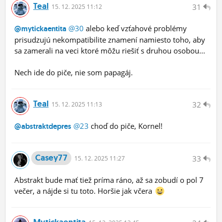
Teal
31
15.
12.
2025 11:12
@30
alebo keď vzťahové problémy
@mytickaentita
prisudzujú nekompatibilite znamení namiesto toho, aby
sa zamerali na veci ktoré môžu riešiť s druhou osobou...
Nech ide do piče, nie som papagáj.
Teal
32
15.
12.
2025 11:13
@23
choď do piče, Kornel!
@abstraktdepres
Casey77
33
15.
12.
2025 11:27
Abstrakt bude mať tiež príma ráno, až sa zobudí o pol 7
večer, a nájde si tu toto. Horšie jak včera
Mytickaentita