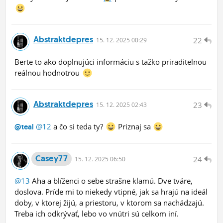
Abstraktdepres
22
15.
12.
2025 00:29
Berte to ako doplnujúci informáciu s tažko priraditelnou
reálnou hodnotrou
Abstraktdepres
23
15.
12.
2025 02:43
@12
a čo si teda ty?
Priznaj sa
@teal
Casey77
24
15.
12.
2025 06:50
@13
Aha a blíženci o sebe strašne klamú. Dve tváre,
doslova. Príde mi to niekedy vtipné, jak sa hrajú na ideál
doby, v ktorej žijú, a priestoru, v ktorom sa nachádzajú.
Treba ich odkrývať, lebo vo vnútri sú celkom iní.