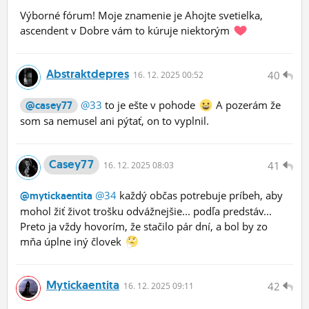
Výborné fórum! Moje znamenie je Ahojte svetielka,
ascendent v Dobre vám to kúruje niektorým
Abstraktdepres
40
16.
12.
2025 00:52
@33
to je ešte v pohode
A pozerám že
@casey77
som sa nemusel ani pýtať, on to vyplnil.
Casey77
41
16.
12.
2025 08:03
@34
každý občas potrebuje príbeh, aby
@mytickaentita
mohol žiť život trošku odvážnejšie... podľa predstáv...
Preto ja vždy hovorím, že stačilo pár dní, a bol by zo
mňa úplne iný človek
Mytickaentita
42
16.
12.
2025 09:11