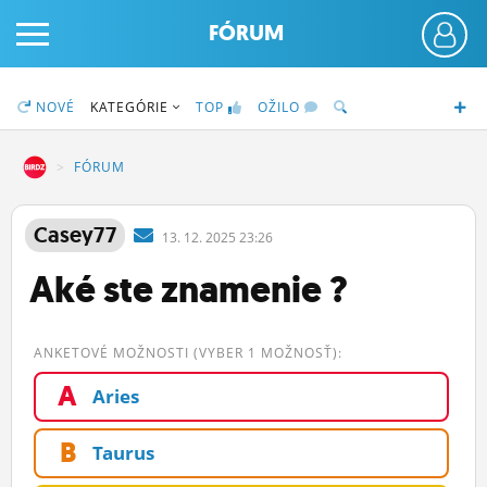
FÓRUM
NOVÉ
KATEGÓRIE
TOP
OŽILO
DZ
FÓRUM
PRIHLÁS SA
Casey77
13.
12.
2025 23:26
Aké ste znamenie ?
ČINŽIAK
FÓRUM
ANKETOVÉ MOŽNOSTI (VYBER 1 MOŽNOSŤ):
STATUSY
A
Aries
BLOGY
B
Taurus
OBRÁZKY