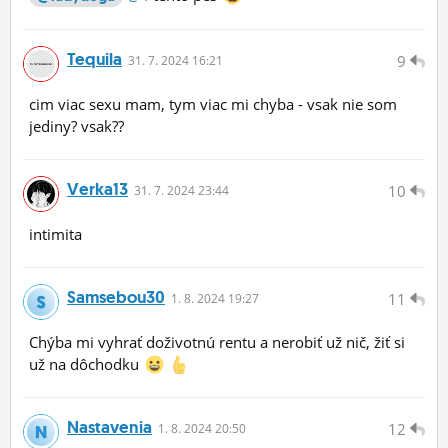
Tequila
9
31.
7.
2024 16:21
cim viac sexu mam, tym viac mi chyba - vsak nie som
jediny? vsak??
Verka13
10
31.
7.
2024 23:44
intimita
Samsebou30
11
1.
8.
2024 19:27
Chýba mi vyhrať doživotnú rentu a nerobiť už nič, žiť si
už na dôchodku
Nastavenia
12
1.
8.
2024 20:50