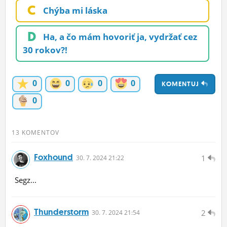
C
Chýba mi láska
ĽUDIA
MÔJ PROFIL
D
Ha, a čo mám hovoriť ja, vydržať cez
30 rokov?!
NASTAVENIA
ROLETA
0
0
0
0
KOMENTUJ
0
13 KOMENTOV
Foxhound
1
30.
7.
2024 21:22
Segz...
Thunderstorm
2
30.
7.
2024 21:54