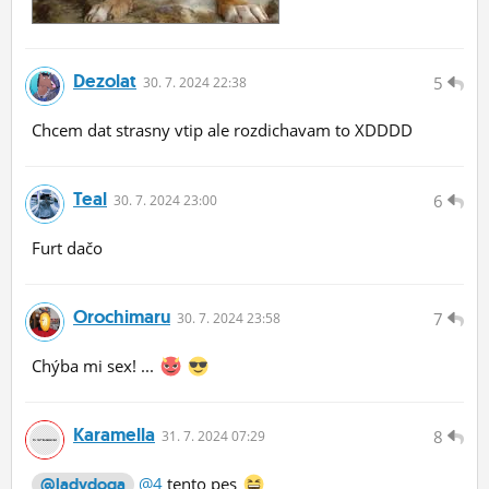
Dezolat
5
30.
7.
2024 22:38
Chcem dat strasny vtip ale rozdichavam to XDDDD
Teal
6
30.
7.
2024 23:00
Furt dačo
Orochimaru
7
30.
7.
2024 23:58
Chýba mi sex! ...
Karamella
8
31.
7.
2024 07:29
@4
tento pes
@ladydoga