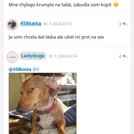
Mne chýbajú krumple na šalát, zabudla som kúpiť
458katka
3
30.
7.
2024 22:10
Ja som chcela dat láska ale ušiel mi prst na sex
Ladydoga
4
30.
7.
2024 22:14
@3
@458katka