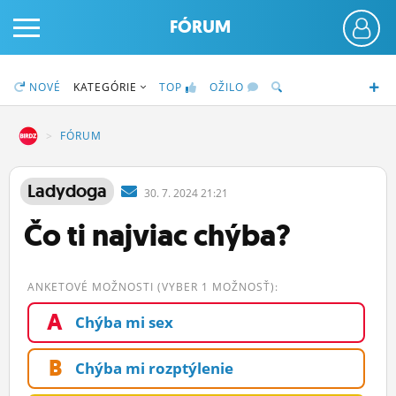
FÓRUM
NOVÉ
KATEGÓRIE
TOP
OŽILO
DZ
FÓRUM
PRIHLÁS SA
Ladydoga
30.
7.
2024 21:21
Čo ti najviac chýba?
ČINŽIAK
FÓRUM
ANKETOVÉ MOŽNOSTI (VYBER 1 MOŽNOSŤ):
STATUSY
A
Chýba mi sex
BLOGY
B
Chýba mi rozptýlenie
OBRÁZKY