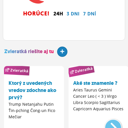
HORÚCE!
24H
3 DNI
7 DNÍ
Zvieratká riešite aj tu
Zvieratká
Zvieratká
Ktorý z uvedených
Aké ste znamenie ?
vredov zdochne ako
Aries Taurus Gemini
Cancer Leo ( < 3 ) Virgo
prvý?
Libra Scorpio Sagittarius
Trump Netanjahu Putin
Capricorn Aquarius Pisces
Ťin-pching Čong-un Fico
Mečiar