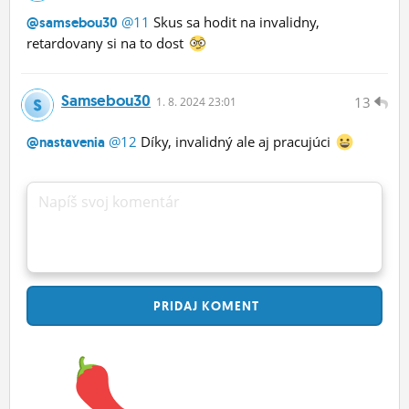
@11
Skus sa hodit na invalidny,
@samsebou30
retardovany si na to dost
Samsebou30
13
1.
8.
2024 23:01
@12
Díky, invalidný ale aj pracujúci
@nastavenia
Napíš svoj komentár
PRIDAJ
KOMENT