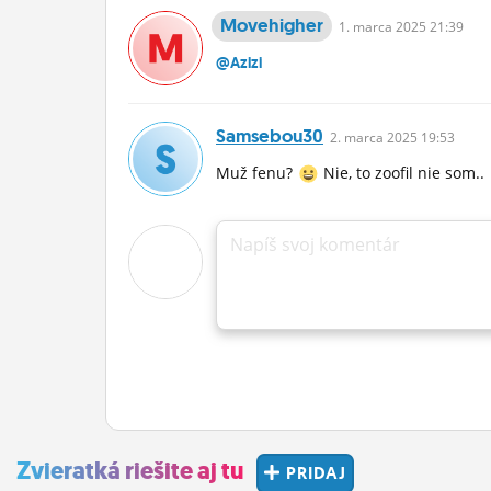
Movehigher
1.
marca
2025 21:39
@Azizi
Samsebou30
2.
marca
2025 19:53
Muž fenu?
Nie, to zoofil nie som..
Napíš svoj komentár
Zvieratká riešite aj tu
PRIDAJ