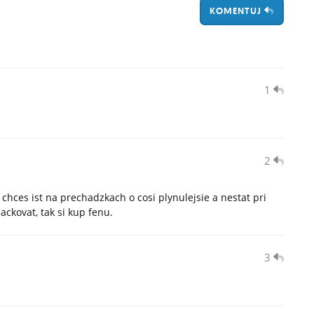
KOMENTUJ
1
2
 chces ist na prechadzkach o cosi plynulejsie a nestat pri
ackovat, tak si kup fenu.
3