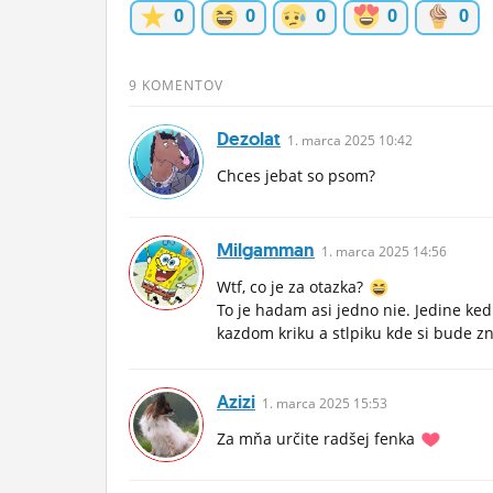
0
0
0
0
0
ĽUDIA
MÔJ PROFIL
9 KOMENTOV
NASTAVENIA
Dezolat
1.
marca
2025 10:42
ROLETA
Chces jebat so psom?
Milgamman
1.
marca
2025 14:56
Wtf, co je za otazka?
To je hadam asi jedno nie. Jedine ked
kazdom kriku a stlpiku kde si bude zn
Azizi
1.
marca
2025 15:53
Za mňa určite radšej fenka