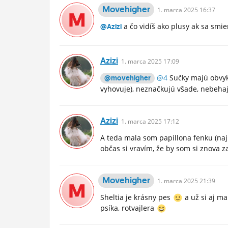
Movehigher
1.
marca
2025 16:37
a čo vidíš ako plusy ak sa smi
@Azizi
Azizi
1.
marca
2025 17:09
@4
Sučky majú obvyk
@movehigher
vyhovuje), neznačkujú všade, nebehaj
Azizi
1.
marca
2025 17:12
A teda mala som papillona fenku (naj
občas si vravím, že by som si znova z
Movehigher
1.
marca
2025 21:39
Sheltia je krásny pes
a už si aj ma
psíka, rotvajlera