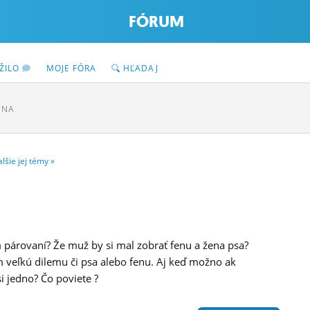
FÓRUM
ŽILO
MOJE FÓRA
HĽADAJ
ENA
alšie
jej
témy
»
m párovaní? Že muž by si mal zobrať fenu a žena psa?
 veľkú dilemu či psa alebo fenu. Aj keď možno ak
i jedno? Čo poviete ?