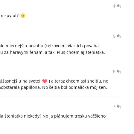
4
em spýtať?
5
le miernejšiu povahu (celkovo mi viac ich povaha
u za haravymi fenami a tak. Plus chcem aj šteniatka.
6
úžasnejšiu na svete!
) a teraz chcem asi sheltiu, no
aobstarala papillona. No šeltia bol odmalička môj sen.
7
la šteniatka niekedy? No ja plánujem trosku väčšieho