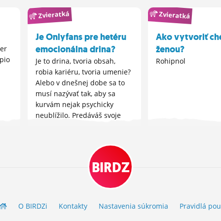
Zvieratká
Zvieratká
Je Onlyfans pre hetéru
Ako vytvoriť ch
emocionálna drina?
ženou?
er
rpio
Je to drina, tvoria obsah,
Rohipnol
robia kariéru, tvoria umenie?
Alebo v dnešnej dobe sa to
musí nazývať tak, aby sa
kurvám nejak psychicky
neublížilo. Predáváš svoje
telo a ako žena si morálny
odpad? Môže to robiť aj žena
nepoznačená defektmi v...
BIRDZ
O BIRDZ
i
Kontakty
Nastavenia súkromia
Pravidlá
pou