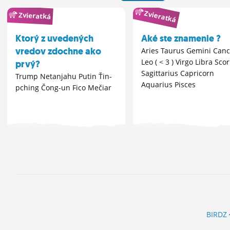
Zvieratká
Zvieratká
Ktorý z uvedených
Aké ste znamenie ?
vredov zdochne ako
Aries Taurus Gemini Canc
Leo ( < 3 ) Virgo Libra Sco
prvý?
Sagittarius Capricorn
Trump Netanjahu Putin Ťin-
Aquarius Pisces
pching Čong-un Fico Mečiar
BIRDZ