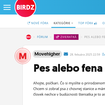
BIRDZ
NOVÉ
FÓRA
KATEGÓRIE
TOP
FÓRA
O
BIRDZ
FÓRUM
ZVIERATKÁ
PES ALEBO F
PRIHLÁS SA
Movehigher
28.
febuára
2025 22:59
Ď
ČINŽIAK
Pes alebo fena
FÓRUM
STATUSY
Ahojte, psíčkari. Čo si myslíte o prirodzeno
Chcem si zobrať psa z chovnej stanice a mám
BLOGY
človek nechce v budúcnosti šteniatka je to as
OBRÁZKY