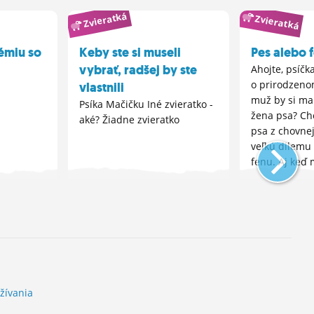
Zvieratká
Zvieratká
émiu so
Keby ste si museli
Pes alebo 
vybrať, radšej by ste
Ahojte, psíčka
o prirodzeno
vlastnili
muž by si ma
Psíka Mačičku Iné zvieratko -
žena psa? Ch
aké? Žiadne zvieratko
psa z chovne
veľkú dilemu 
fenu. Aj keď 
nechce v bud
šteniatka je...
žívania