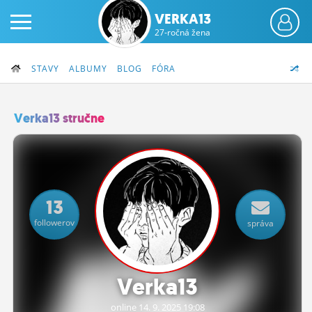
VERKA13
27-ročná žena
STAVY
ALBUMY
BLOG
FÓRA
Verka13 stručne
PRIHLÁS SA
ČINŽIAK
13
FÓRUM
followerov
správa
STATUSY
BLOGY
Verka13
OBRÁZKY
online 14.
9.
2025 19:08