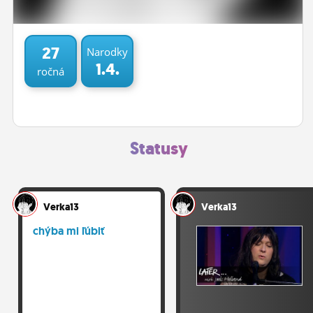
ĽUDIA
MÔJ PROFIL
27
Narodky
1.4.
ročná
NASTAVENIA
ROLETA
Statusy
Verka13
Verka13
chýba mi ľúbiť