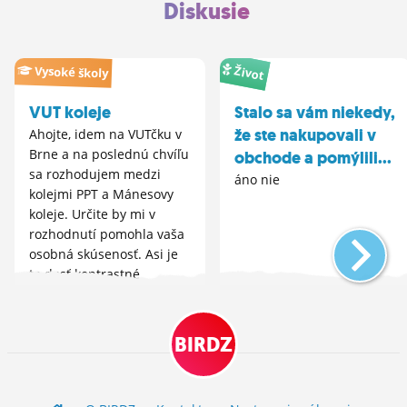
Diskusie
Život
Vysoké školy
VUT koleje
Stalo sa vám niekedy,
že ste nakupovali v
Ahojte, idem na VUTčku v
Brne a na poslednú chvíľu
obchode a pomýlili...
sa rozhodujem medzi
áno nie
kolejmi PPT a Mánesovy
koleje. Určite by mi v
rozhodnutí pomohla vaša
osobná skúsenosť. Asi je
to dosť kontrastné
rozhodovanie, tak by som
rada vedela či to na PPT...
BIRDZ