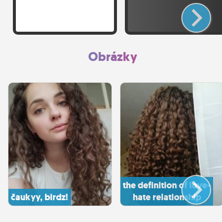
Obrázky
the definition of love-
čaukyy, birdz!
hate relationship