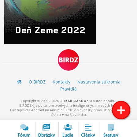
BIRDZ
O BIRDZ
Kontakty
Nastavenia súkromia
Pravidlá
Copyright © 2000 - 2024
OUR MEDIA SR a.s.
a
autori
obsahu.
BIRDZ.SK je portál pre tvorivých a inteligentných mladých ľudí.
Birdzuješ cez Android na Android. Birdz je slovenský produkt. Vytvorené s
láskou ♥ na Slovensku.
Fórum
Obrázky
Ľudia
Články
Statusy