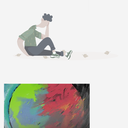
ĽUDIA
MÔJ PROFIL
NASTAVENIA
ROLETA