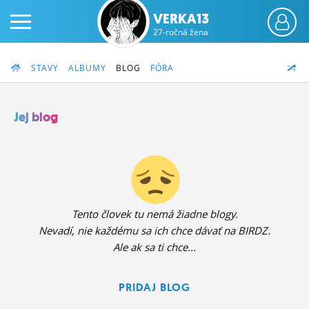
VERKA13
27-ročná žena
STAVY
ALBUMY
BLOG
FÓRA
Jej blog
PRIHLÁS SA
ČINŽIAK
FÓRUM
Tento človek tu nemá žiadne blogy.
Nevadí, nie každému sa ich chce dávať na BIRDZ.
STATUSY
Ale ak sa ti chce...
BLOGY
PRIDAJ BLOG
OBRÁZKY