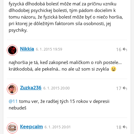
fyzycká dlhodobá bolesť môže mať za príčinu vzniku
dlhodobej psychickej bolesti, tým pádom docielim k
tomu názoru, že fyzická bolesť môže byť o niečo horšia,
pri ktorej je dôležitým faktorom sila osobnosti, jej
psychiky.
Nikkia
16
6.
1.
2015 19:59
najhoršia je tá, keď zakopneš malíčkom o roh postele...
krátkodobá, ale pekelná.. no ale už som si zvykla
Zuzka236
17
6.
1.
2015 20:00
@11
tomu ver, že radšej tých 15 rokov v depresii
nebudeš
Keepcalm
18
6.
1.
2015 20:01