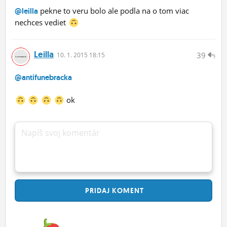
pekne to veru bolo ale podla na o tom viac
@leilla
nechces vediet
Leilla
39
10.
1.
2015 18:15
@antifunebracka
ok
Napíš svoj komentár
PRIDAJ
KOMENT