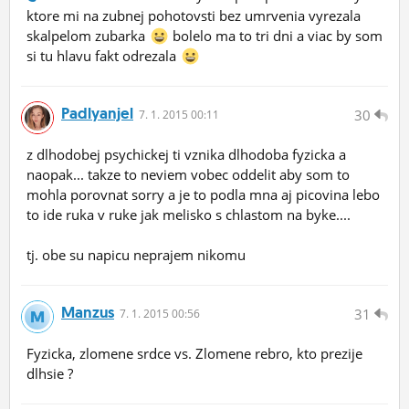
ktore mi na zubnej pohotovsti bez umrvenia vyrezala
skalpelom zubarka
bolelo ma to tri dni a viac by som
si tu hlavu fakt odrezala
Padlyanjel
30
7.
1.
2015 00:11
z dlhodobej psychickej ti vznika dlhodoba fyzicka a
naopak... takze to neviem vobec oddelit aby som to
mohla porovnat sorry a je to podla mna aj picovina lebo
to ide ruka v ruke jak melisko s chlastom na byke....
tj. obe su napicu neprajem nikomu
Manzus
31
7.
1.
2015 00:56
Fyzicka, zlomene srdce vs. Zlomene rebro, kto prezije
dlhsie ?