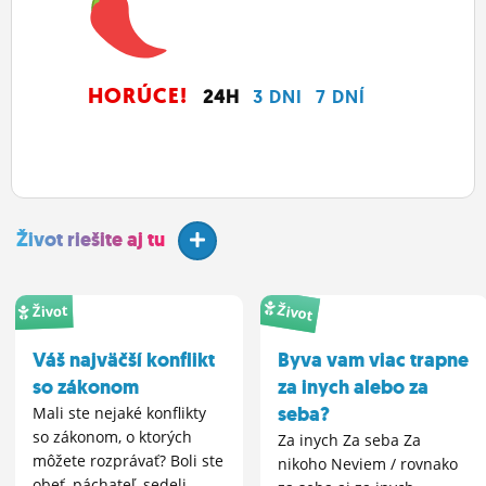
HORÚCE!
24H
3 DNI
7 DNÍ
Život riešite aj tu
Život
Život
Váš najväčší konflikt
Byva vam viac trapne
so zákonom
za inych alebo za
seba?
Mali ste nejaké konflikty
so zákonom, o ktorých
Za inych Za seba Za
môžete rozprávať? Boli ste
nikoho Neviem / rovnako
obeť, páchateľ, sedeli