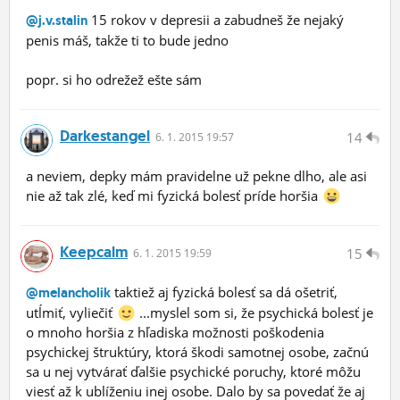
15 rokov v depresii a zabudneš že nejaký
@j.v.stalin
penis máš, takže ti to bude jedno
popr. si ho odrežež ešte sám
Darkestangel
14
6.
1.
2015 19:57
a neviem, depky mám pravidelne už pekne dlho, ale asi
nie až tak zlé, keď mi fyzická bolesť príde horšia
Keepcalm
15
6.
1.
2015 19:59
taktiež aj fyzická bolesť sa dá ošetriť,
@melancholik
utĺmiť, vyliečiť
...myslel som si, že psychická bolesť je
o mnoho horšia z hľadiska možnosti poškodenia
psychickej štruktúry, ktorá škodi samotnej osobe, začnú
sa u nej vytvárať ďalšie psychické poruchy, ktoré môžu
viesť až k ublíženiu inej osobe. Dalo by sa povedať že aj