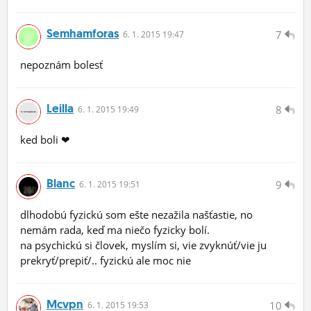
Semhamforas
7
6.
1.
2015 19:47
nepoznám bolesť
Leilla
8
6.
1.
2015 19:49
ked boli ❤
Blanc
9
6.
1.
2015 19:51
dlhodobú fyzickú som ešte nezažila našťastie, no
nemám rada, keď ma niečo fyzicky bolí.
na psychickú si človek, myslím si, vie zvyknúť/vie ju
prekryť/prepiť/.. fyzickú ale moc nie
Mcvpn
10
6.
1.
2015 19:53