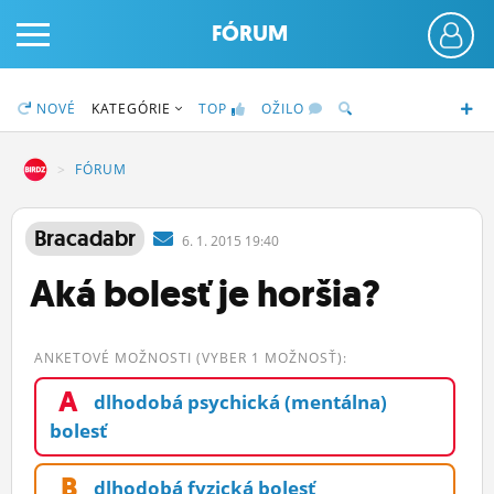
FÓRUM
NOVÉ
KATEGÓRIE
TOP
OŽILO
DZ
FÓRUM
PRIHLÁS SA
Bracadabr
6.
1.
2015 19:40
Aká bolesť je horšia?
ČINŽIAK
FÓRUM
ANKETOVÉ MOŽNOSTI (VYBER 1 MOŽNOSŤ):
STATUSY
A
dlhodobá psychická (mentálna)
BLOGY
bolesť
OBRÁZKY
B
dlhodobá fyzická bolesť