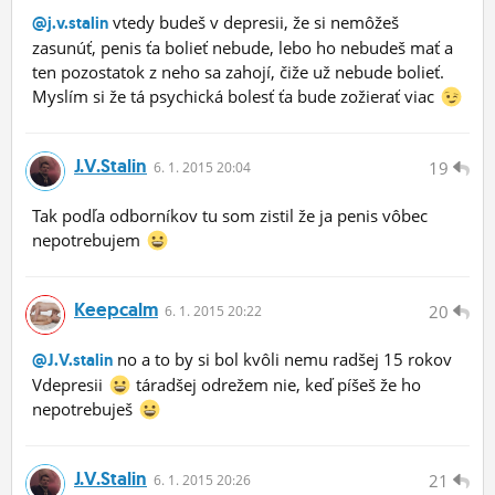
vtedy budeš v depresii, že si nemôžeš
@j.v.stalin
zasunúť, penis ťa bolieť nebude, lebo ho nebudeš mať a
ten pozostatok z neho sa zahojí, čiže už nebude bolieť.
Myslím si že tá psychická bolesť ťa bude zožierať viac
J.v.stalin
19
6.
1.
2015 20:04
Tak podľa odborníkov tu som zistil že ja penis vôbec
nepotrebujem
Keepcalm
20
6.
1.
2015 20:22
no a to by si bol kvôli nemu radšej 15 rokov
@J.V.stalin
Vdepresii
táradšej odrežem nie, keď píšeš že ho
nepotrebuješ
J.v.stalin
21
6.
1.
2015 20:26