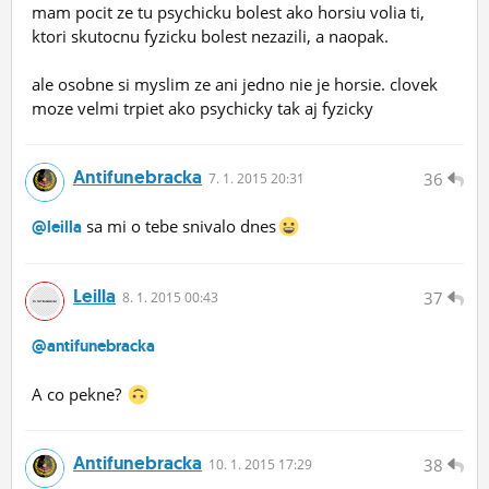
mam pocit ze tu psychicku bolest ako horsiu volia ti,
ktori skutocnu fyzicku bolest nezazili, a naopak.
ale osobne si myslim ze ani jedno nie je horsie. clovek
moze velmi trpiet ako psychicky tak aj fyzicky
Antifunebracka
36
7.
1.
2015 20:31
sa mi o tebe snivalo dnes
@leilla
Leilla
37
8.
1.
2015 00:43
@antifunebracka
A co pekne?
Antifunebracka
38
10.
1.
2015 17:29