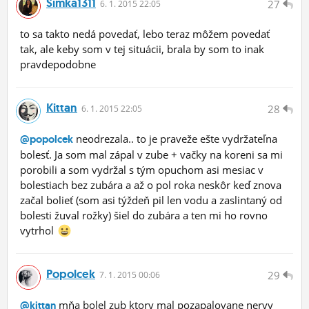
Simka1311
27
6.
1.
2015 22:05
to sa takto nedá povedať, lebo teraz môžem povedať
tak, ale keby som v tej situácii, brala by som to inak
pravdepodobne
Kittan
28
6.
1.
2015 22:05
neodrezala.. to je praveže ešte vydržateľna
@popolcek
bolesť. Ja som mal zápal v zube + vačky na koreni sa mi
porobili a som vydržal s tým opuchom asi mesiac v
bolestiach bez zubára a až o pol roka neskôr keď znova
začal bolieť (som asi týždeň pil len vodu a zaslintaný od
bolesti žuval rožky) šiel do zubára a ten mi ho rovno
vytrhol
Popolcek
29
7.
1.
2015 00:06
mňa bolel zub ktory mal pozapalovane nervy
@kittan