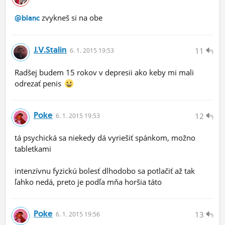
zvykneš si na obe
@blanc
J.v.stalin
11
6.
1.
2015 19:53
Radšej budem 15 rokov v depresii ako keby mi mali
odrezať penis
Poke
12
6.
1.
2015 19:53
tá psychická sa niekedy dá vyriešiť spánkom, možno
tabletkami
intenzívnu fyzickú bolesť dlhodobo sa potlačiť až tak
ľahko nedá, preto je podľa mňa horšia táto
Poke
13
6.
1.
2015 19:56