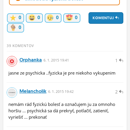
ĽUDIA
0
0
0
0
MÔJ PROFIL
KOMENTUJ
0
NASTAVENIA
ROLETA
39 KOMENTOV
Orphanka
1
6.
1.
2015 19:41
jasne ze psychicka ..fyzicka je pre niekoho vykupenim
Melancholik
2
6.
1.
2015 19:42
nemám rád fyzickú bolesť a označujem ju za omnoho
horšiu ... psychická sa dá prekryť, potlačiť, zatieniť,
vyriešiť ... prekonať