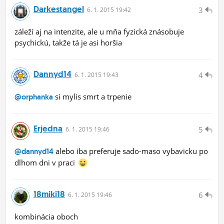
Darkestangel
3
6.
1.
2015 19:42
záleží aj na intenzite, ale u mňa fyzická znásobuje
psychickú, takže tá je asi horšia
Dannyd14
4
6.
1.
2015 19:43
si mylis smrt a trpenie
@orphanka
Erjedna
5
6.
1.
2015 19:46
alebo iba preferuje sado-maso vybavicku po
@dannyd14
dlhom dni v praci
18miki18
6
6.
1.
2015 19:46
kombinácia oboch