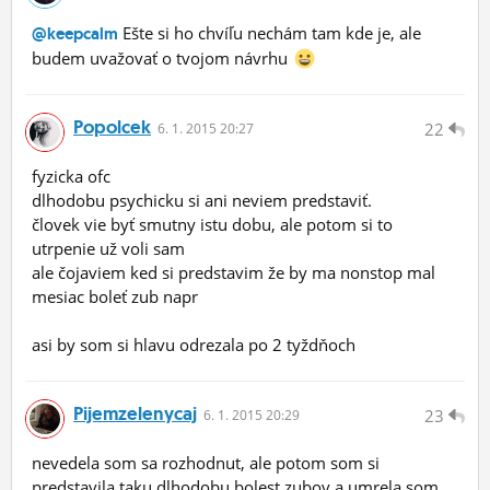
Ešte si ho chvíľu nechám tam kde je, ale
@keepcalm
budem uvažovať o tvojom návrhu
Popolcek
22
6.
1.
2015 20:27
fyzicka ofc
dlhodobu psychicku si ani neviem predstaviť.
človek vie byť smutny istu dobu, ale potom si to
utrpenie už voli sam
ale čojaviem ked si predstavim že by ma nonstop mal
mesiac boleť zub napr
asi by som si hlavu odrezala po 2 tyždňoch
Pijemzelenycaj
23
6.
1.
2015 20:29
nevedela som sa rozhodnut, ale potom som si
predstavila taku dlhodobu bolest zubov a umrela som