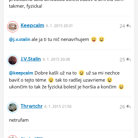
takmer, fyzicka!
Keepcalm
24
6.
1.
2015 20:31
ale ja ti tu nič nenavrhujem
@j.v.stalin
J.v.stalin
25
6.
1.
2015 20:38
Dobre kašli už na to
už sa mi nechce
@keepcalm
baviť o tejto téme
tak to radšej uzavrieme
ukončím to tak že fyzická bolesť je horšia a končím
Thrwtchr
26
6.
1.
2015 21:50
netrufam