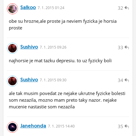
Salkoo
32
7.
1.
2015 01:24
obe su hrozne,ale proste ja neviem fyzicka je horsia
proste
Sushivo
33
7.
1.
2015 09:26
najhorsie je mat tazku depresiu. to uz fyzicky boli
Sushivo
34
7.
1.
2015 09:30
ale tak musim povedat ze nejake ukrutne fyzicke bolesti
som nezazila, mozno mam preto taky nazor. nejake
mucenie nastastie som nezazila
Janehonda
35
7.
1.
2015 14:40