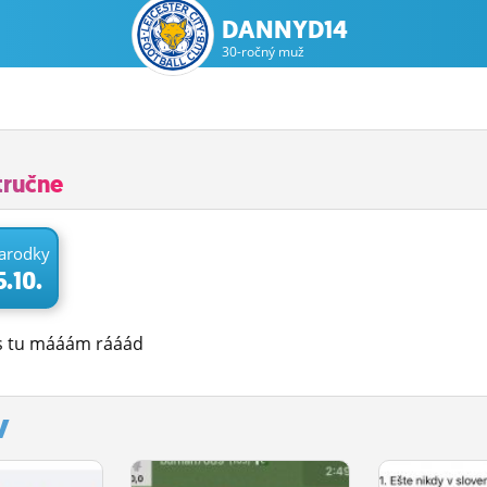
DANNYD14
30-ročný muž
tručne
arodky
5.10.
s tu mááám rááád
y