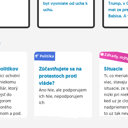
byt vysmiate od ucha k
Trump, v 
uchu.
mat za pr
Babisa. A 
politici m
to, ze su 
zavaznych
e
cinov, dok
uz obzalo
Záhady, mýt
Politika
olitikov
Zúčastňujete sa na
Situacie
protestoch proti
ici ochotní
Ti, co meria
 niekomu
viac, stavaj
vláde?
lár, ktorý
situacie, ze s
Áno Nie, ale podporujem
ejsť do
nizki pri ni
ich Nie, nepodporujem
Igorom
ked uz je cl
ich
torého
nadpriemern
znom a pod.
to uz tak ne
izejstvo a
svojho pohl
ulóznosť?