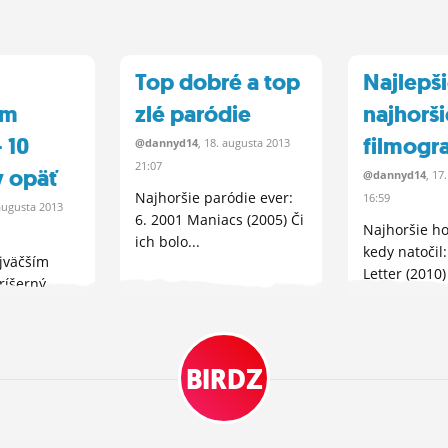
Top dobré a top
Najlepši
ím
zlé paródie
najhorš
 10
filmogra
@dannyd14
, 18.
augusta
2013
21:07
 opäť
@dannyd14
, 17
Najhoršie paródie ever:
16:59
augusta
2013
6. 2001 Maniacs (2005) Či
Najhoršie ho
ich bolo...
kedy natočil:
jväčším
Letter (2010) 
ríšerný
rúša
BIRDZ