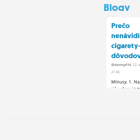
Blogy
Prečo
nenávid
cigarety-
dôvodov
@dannyd14
, 22.
21:42
Mínusy. 1. Na
dôvodom je p
dym, ktorý na
harmóniu. ...