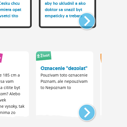
Cesku chcu
aby ho ukludnil a ako
skusenost
emiera opat
doktor sa snazil byt
sa tyka r
vsetci tito
empaticky a trebars
problemo
aju spolocne
vyjadril mu sustrast.
podozrivi zo
Este si ho nahra a
 trestnych
zverejni ho aj s udajmi
onca niektori
na tlacovke, pricom zo
vani
seba spravi obet.
Auto-moto
y
Život
Oznacenie "dezolat"
Ak by stá
diesel 2 
te 185 cm a
Pouzivam toto oznacenie
u sa vam
Poznam, ale nepouzivam
Prestal by 
a citite byt
to Nepoznam to
autom Jazd
ekom? Alebo
ďalej autom
ovek
často Jazdi
e vysoky, tak
autom ako 
vnima zo
by som si e
adu?
Iné