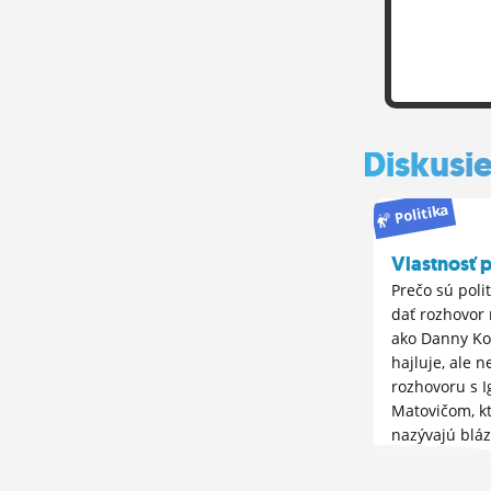
Diskusi
Politika
Vlastnosť p
Prečo sú polit
dať rozhovor
ako Danny Kol
hajluje, ale n
rozhovoru s 
Matovičom, k
nazývajú blá
? Nie je to far
ich bezškrup