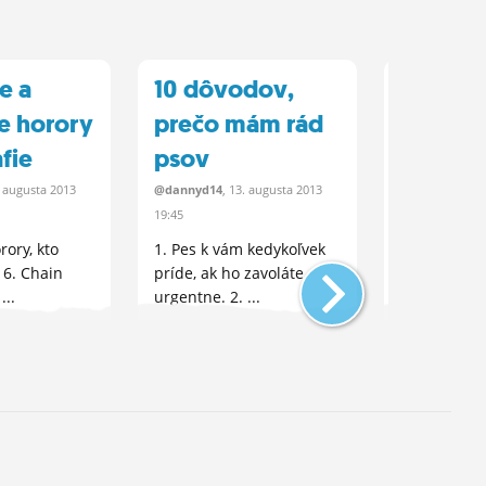
e a
10 dôvodov,
To najl
ie horory
prečo mám rád
najhorš
fie
psov
hudob
priemy
.
augusta
2013
@dannyd14
, 13.
augusta
2013
19:45
@dannyd14
, 2
rory, kto
1. Pes k vám kedykoľvek
Dámy a páni
 6. Chain
príde, ak ho zavoláte
je ešte za n
...
urgentne. 2. ...
hudobné a
rodia jedna.