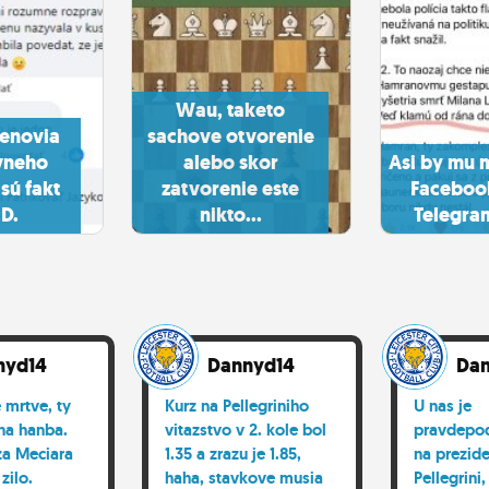
Wau, taketo
lenovia
sachove otvorenie
vneho
alebo skor
Asi by mu m
sú fakt
zatvorenie este
Facebook
:D.
nikto...
Telegram
nyd14
Dannyd14
Dan
e mrtve, ty
Kurz na Pellegriniho
U nas je
sna hanba.
vitazstvo v 2. kole bol
pravdepod
za Meciara
1.35 a zrazu je 1.85,
na prezid
 zilo.
haha, stavkove musia
Pellegrini