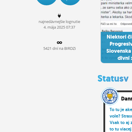
ĽUDIA
MÔJ PROFIL
najnedávnejšie lognutie
4.
mája
2025 07:37
NASTAVENIA
Niektorí č
ROLETA
Progresí
5421 dní na BIRDZi
Slovenska 
divní 
Statusy
Dan
To tu je ak
vole? Stra
Vsak to aj 
to tu viacej