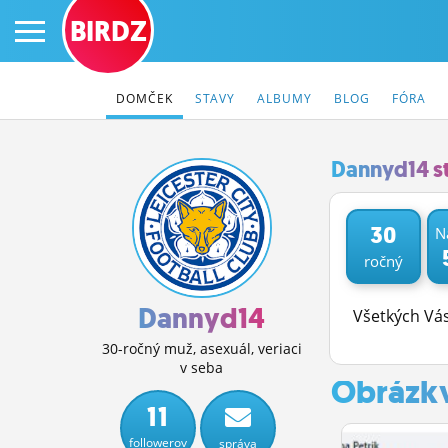
BIRDZ
DOMČEK
STAVY
ALBUMY
BLOG
FÓRA
Dannyd14 s
PRIHLÁS SA
30
N
ročný
ČINŽIAK
FÓRUM
Dannyd14
Všetkých Vá
STATUSY
30-ročný muž, asexuál, veriaci
v seba
Obrázk
BLOGY
11
OBRÁZKY
followerov
správa