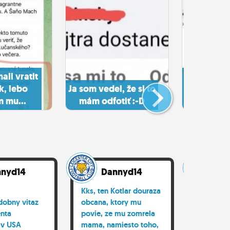
ali vratit
Tak tot
, lebo
Ja som vedel, že si to
masaker :-
 mu...
mám odfotiť :-D
je
nyd14
Dannyd14
Da
Kks, ten Kotlar douraza
Podnikat
obny vitaz
obcana, ktory mu
Amazone
enta
povie, ze mu zomrela
poznate 
, v USA
mama, namiesto toho,
ma s tym