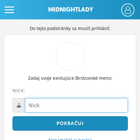
MIDNIGHTLADY
Do tejto podstránky sa musíš prihlásiť:
PRIHLÁS SA
Zadaj svoje existujúce Birdzovské meno:
ČINŽIAK
NICK:
FÓRUM
STATUSY
BLOGY
OBRÁZKY
Nepamätáš si heslo?