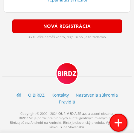
ĽUDIA
MÔJ PROFIL
NOVÁ REGISTRÁCIA
NASTAVENIA
Ak tu ešte nemáš konto, regni si ho. Je to zadarmo
ROLETA
BIRDZ
O BIRDZ
Kontakty
Nastavenia súkromia
Pravidlá
Copyright © 2000 - 2024
OUR MEDIA SR a.s.
a
autori
obsahu.
BIRDZ.SK je portál pre tvorivých a inteligentných mladých ľudí.
Birdzuješ cez Android na Android. Birdz je slovenský produkt. Vytvorené s
láskou ♥ na Slovensku.