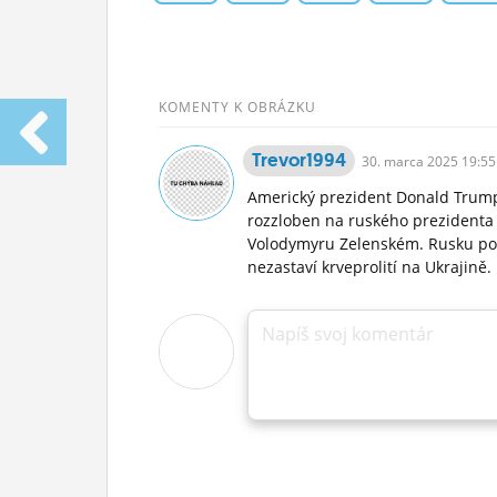
KOMENTY K OBRÁZKU
Trevor1994
30.
marca
2025 19:55
Americký prezident Donald Trump 
rozzloben na ruského prezidenta V
Volodymyru Zelenském. Rusku pohr
nezastaví krveprolití na Ukrajině.
Napíš svoj komentár