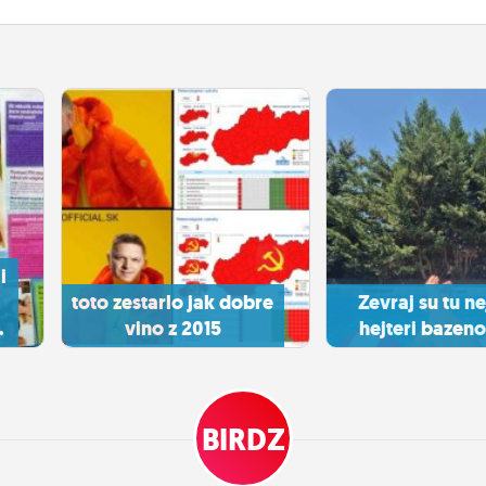
i
toto zestarlo jak dobre
Zevraj su tu ne
.
vino z 2015
hejteri bazenov
BIRDZ