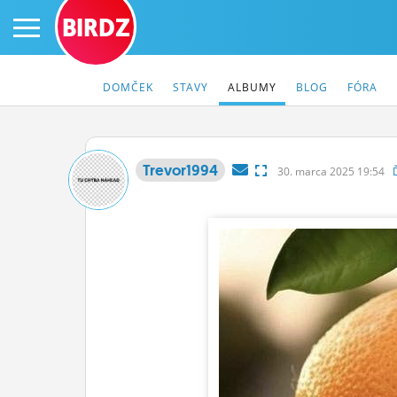
BIRDZ
DOMČEK
STAVY
ALBUMY
BLOG
FÓRA
Trevor1994
30.
marca
2025 19:54
PRIHLÁS SA
ČINŽIAK
FÓRUM
STATUSY
BLOGY
OBRÁZKY