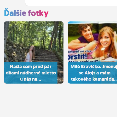
Ďalšie fotky
Našla som pred pár
Milé Bravíčko. Jmenuj
dňami nádherné miesto
se Alojs a mám
u nás na...
takového kamaráda..