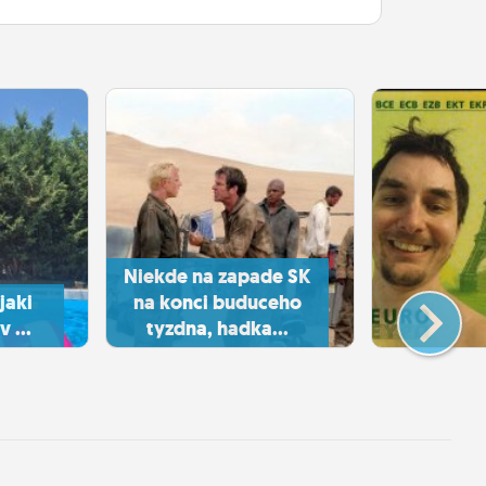
Niekde na zapade SK
jaki
na konci buduceho
 ...
tyzdna, hadka...