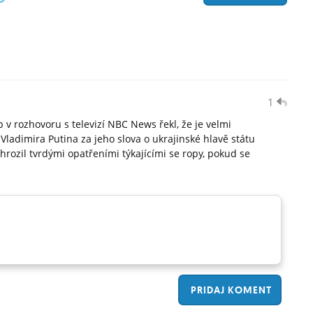
1
v rozhovoru s televizí NBC News řekl, že je velmi
ladimira Putina za jeho slova o ukrajinské hlavě státu
ozil tvrdými opatřeními týkajícími se ropy, pokud se
PRIDAJ
KOMENT