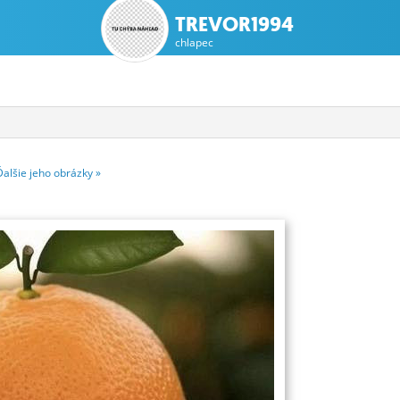
TREVOR1994
chlapec
Ďalšie
jeho
obrázky
»