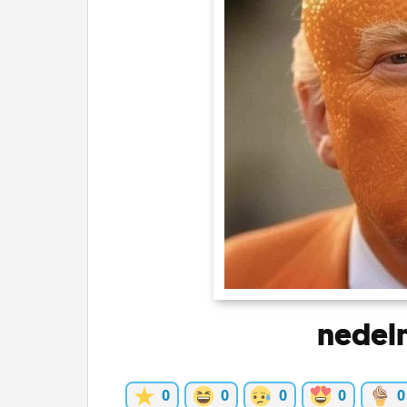
ĽUDIA
MÔJ PROFIL
NASTAVENIA
ROLETA
nedel
0
0
0
0
0