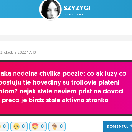
SZYZYGI
35-ročný muž
2.
októbra
2022 17:40
taka nedelna chvilka poezie: co ak luzy co
postuju tie hovadiny su trollovia plateni
mlom? nejak stale neviem prist na dovod
preco je birdz stale aktivna stranka
0
0
0
0
KOMENTUJ