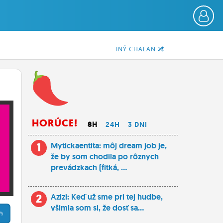
INÝ CHALAN
HORÚCE!
8H
24H
3 DNI
1
Mytickaentita: môj dream job je,
že by som chodila po rôznych
prevádzkach (fitká, ...
2
Azizi: Keď už sme pri tej hudbe,
všimla som si, že dosť sa...