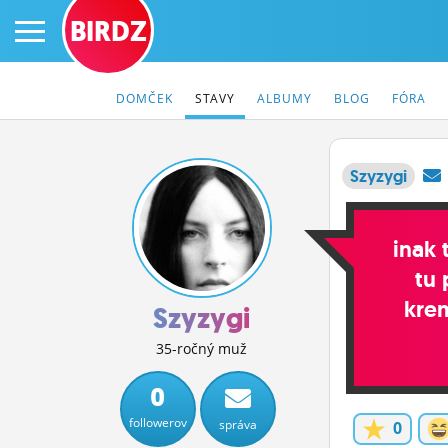
BIRDZ
DOMČEK
STAVY
ALBUMY
BLOG
FÓRA
Szyzygi
PRIHLÁS SA
inak 
ČINŽIAK
tu 
kre
FÓRUM
Szyzygi
STATUSY
35-ročný muž
BLOGY
0
followerov
správa
0
OBRÁZKY