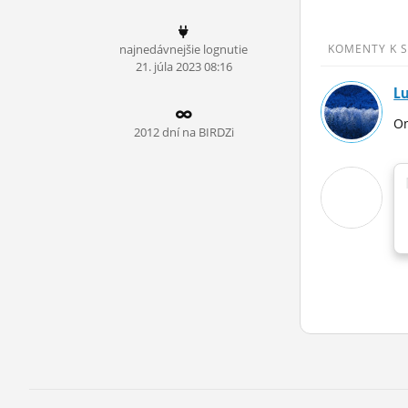
ĽUDIA
najnedávnejšie lognutie
KOMENTY K 
MÔJ PROFIL
21.
júla
2023 08:16
L
NASTAVENIA
On
ROLETA
2012 dní na BIRDZi