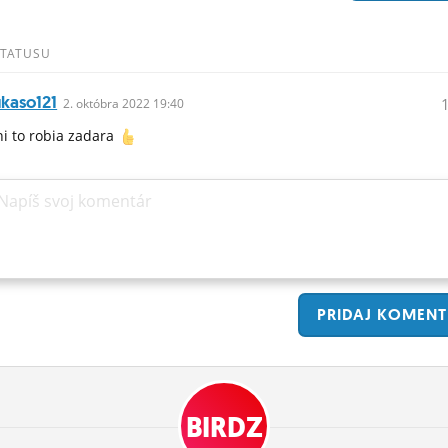
STATUSU
ukaso121
2.
októbra
2022 19:40
i to robia zadara
Napíš svoj komentár
PRIDAJ
KOMENT
BIRDZ