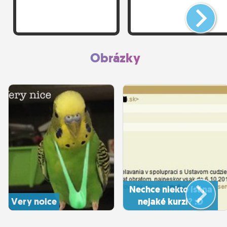
Obrázky
Nechce niekto ísť na
Very noice
nejaké kurzi? :D