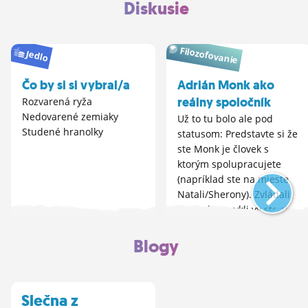
Diskusie
Filozofovanie
Jedlo
Čo by si si vybral/a
Adrián Monk ako
reálny spoločník
Rozvarená ryža
Nedovarené zemiaky
Už to tu bolo ale pod
Studené hranolky
statusom: Predstavte si že
ste Monk je človek s
ktorým spolupracujete
(napríklad ste na mieste
Natali/Sherony). Zvládali
by ste ho, zvykli vy ste si
na Monkove neduhy? :)
Blogy
Slečna z