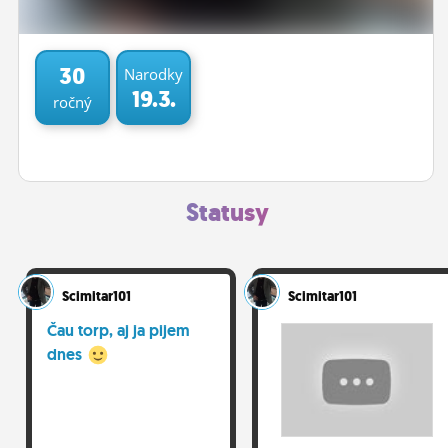
ĽUDIA
MÔJ PROFIL
30
Narodky
19.3.
ročný
NASTAVENIA
ROLETA
Statusy
Scimitar101
Scimitar101
Čau torp, aj ja pijem
dnes