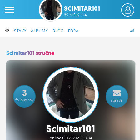
SCIMITAR101
30-ročný muž
STAVY
ALBUMY
BLOG
FÓRA
Scimitar101 stručne
PRIHLÁS SA
ČINŽIAK
3
FÓRUM
followerov
správa
STATUSY
BLOGY
Scimitar101
OBRÁZKY
online 8.
12.
2022 23:34