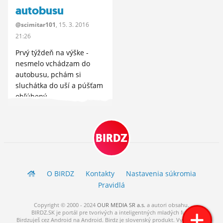
autobusu
@scimitar101
, 15.
3.
2016
21:26
Prvý týždeň na výške -
nesmelo vchádzam do
autobusu, pchám si
sluchátka do uší a púšťam
obľúbený...
BIRDZ
O BIRDZ
Kontakty
Nastavenia súkromia
Pravidlá
Copyright © 2000 - 2024
OUR MEDIA SR a.s.
a
autori
obsahu.
BIRDZ.SK je portál pre tvorivých a inteligentných mladých ľudí.
Birdzuješ cez Android na Android. Birdz je slovenský produkt. Vytvorené s