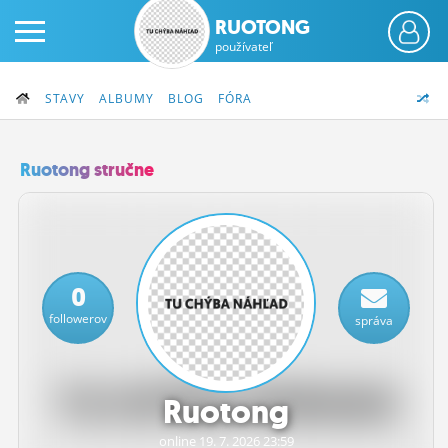
RUOTONG
používateľ
STAVY
ALBUMY
BLOG
FÓRA
Ruotong stručne
PRIHLÁS SA
ČINŽIAK
0
FÓRUM
followerov
správa
STATUSY
BLOGY
Ruotong
OBRÁZKY
online 19.
7.
2026 23:59