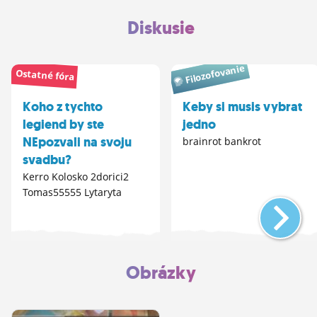
Diskusie
Filozofovanie
Ostatné fóra
Koho z tychto
Keby si musis vybrat
legiend by ste
jedno
NEpozvali na svoju
brainrot bankrot
svadbu?
Kerro Kolosko 2dorici2
Tomas55555 Lytaryta
Obrázky