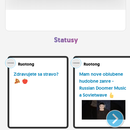
ĽUDIA
MÔJ PROFIL
NASTAVENIA
Statusy
ROLETA
Ruotong
Ruotong
Zdravujete sa stravo?
Mam nove oblubene
hudobne zanre -
Russian Doomer Music
a Sovietwave