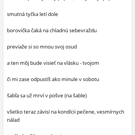
ĽUDIA
smutná tyčka letí dole
MÔJ PROFIL
borovička čaká na chladnú sebevraždu
NASTAVENIA
ROLETA
previaže si so mnou svoj osud
a ten môj bude visieť na vlásku - tvojom
či mi zase odpustíš ako minule v sobotu
šabľa sa už mrví v pošve (na šable)
všetko teraz závisí na kondícii pečene, vesmírnych
nálad