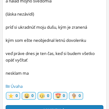
a nálad môjho svedomia
(láska nezávidí)
príď si ukradnúť moju dušu, kým je zranená
kým som ešte neobjednal letnú dovolenku
veď práve dnes je ten čas, keď si budem všetko
opäť vyčítať
nesklam ma
Úvaha
0
0
0
0
0