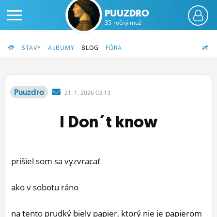
PUUZDRO
35-ročný muž
STAVY
ALBUMY
BLOG
FÓRA
Puuzdro
21.
1.
2026 03:13
PRIHLÁS SA
I Don´t know
ČINŽIAK
FÓRUM
prišiel som sa vyzvracať
STATUSY
ako v sobotu ráno
BLOGY
OBRÁZKY
na tento prudký biely papier, ktorý nie je papierom