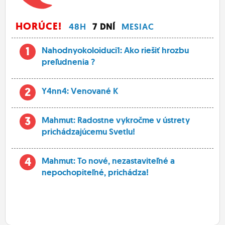
HORÚCE!
48H
7 DNÍ
MESIAC
1
Nahodnyokoloiduci1: Ako riešiť hrozbu
preľudnenia ?
2
Y4nn4: Venované K
3
Mahmut: Radostne vykročme v ústrety
prichádzajúcemu Svetlu!
4
Mahmut: To nové, nezastaviteľné a
nepochopiteľné, prichádza!