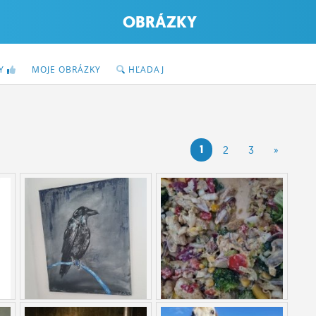
OBRÁZKY
KY
MOJE OBRÁZKY
HĽADAJ
1
2
3
»