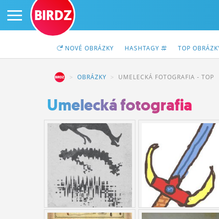
BIRDZ
NOVÉ
OBRÁZKY
HASHTAGY
TOP
OBRÁZ
BIRDZ
OBRÁZKY
UMELECKÁ FOTOGRAFIA - TOP
PRIHLÁS SA
Umelecká fotografia
ČINŽIAK
FÓRUM
STATUSY
BLOGY
OBRÁZKY