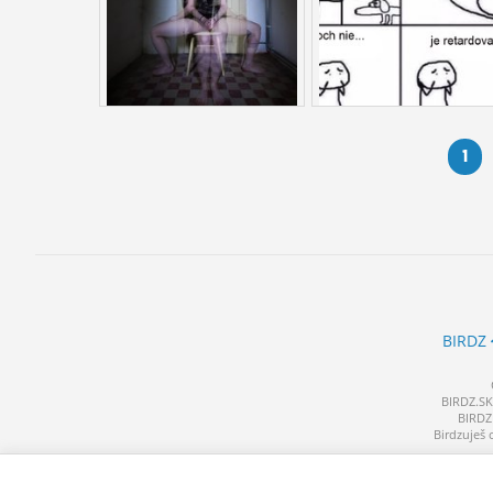
1
BIRDZ
BIRDZ.SK 
BIRDZ 
Birdzuješ 