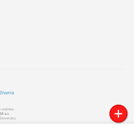
žívania
.
á známka.
R a.s.
 Slovensku.