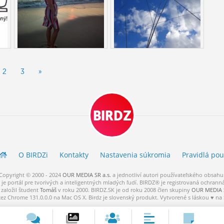
2
3
»
BIRDZ
O BIRDZ
i
Kontakty
Nastavenia súkromia
Pravidlá
pou
Copyright © 2000 - 2024
OUR MEDIA SR a.s.
a
jednotliví
autori
používateľského
obsahu
je portál pre tvorivých a inteligentných mladých ľudí.
BIRDZ® je registrovaná ochrann
založil študent
Tomáš
v roku 2000. BIRDZ.SK je od roku 2008 člen skupiny
OUR MEDIA S
cez Chrome 131.0.0.0 na Mac OS X. Birdz je slovenský produkt. Vytvorené s láskou ♥ na