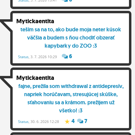
Status
, 5. 7. 2026 13:41
Mytickaentita
teším sa na to, ako bude moja neter kúsok
väčšia a budem s ňou chodiť obzerať
kapybarky do ZOO :3
6
Status
, 3. 7. 2026 10:29
Mytickaentita
fajne, prežila som withdrawal z antidepresív,
napriek horúčavam, stresujúcej skúške,
sťahovaniu sa a krámom. prežijem už
všetko! :3
4
7
Status
, 30. 6. 2026 12:28