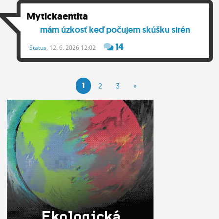
Mytickaentita
mám úzkosť keď počujem skúšku sirén
14
Status
, 12. 6. 2026 12:02
1
2
3
»