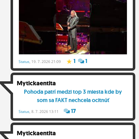
1
1
Status
, 19. 7. 2026 21:09
Mytickaentita
Pohoda patrí medzi top 3 miesta kde by
som sa FAKT nechcela ocitnúť
17
Status
, 8. 7. 2026 13:11
Mytickaentita