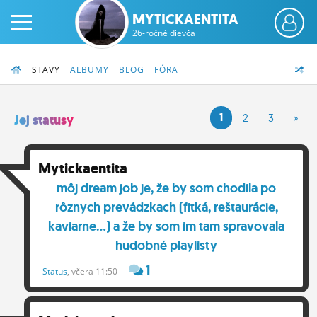
MYTICKAENTITA
26-ročné dievča
STAVY
ALBUMY
BLOG
FÓRA
1
2
3
»
Jej statusy
PRIHLÁS SA
Mytickaentita
môj dream job je, že by som chodila po
ČINŽIAK
rôznych prevádzkach (fitká, reštaurácie,
FÓRUM
kaviarne...) a že by som im tam spravovala
hudobné playlisty
STATUSY
1
Status
, včera 11:50
BLOGY
OBRÁZKY