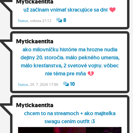
Mytickaentita
ĽUDIA
už začínam vnímať skracujúce sa dni
MÔJ PROFIL
8
Status
, sobota 21:12
NASTAVENIA
Mytickaentita
ROLETA
ako milovníčku histórie ma hrozne nudia
dejiny 20. storočia. málo pekného umenia,
málo kresťanstva, 2 svetové vojny. vôbec
nie téma pre mňa
10
Status
, 29. 7. 2026 17:00
Mytickaentita
chcem to na streamoch + ako majiteľka
swagu cením outfit :3