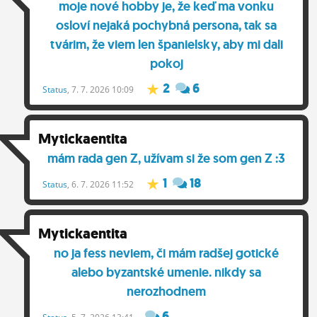
moje nové hobby je, že keď ma vonku
osloví nejaká pochybná persona, tak sa
tvárim, že viem len španielsky, aby mi dali
pokoj
2
6
Status
, 7. 7. 2026 10:09
Mytickaentita
mám rada gen Z, užívam si že som gen Z :3
1
18
Status
, 6. 7. 2026 11:52
Mytickaentita
no ja fess neviem, či mám radšej gotické
alebo byzantské umenie. nikdy sa
nerozhodnem
6