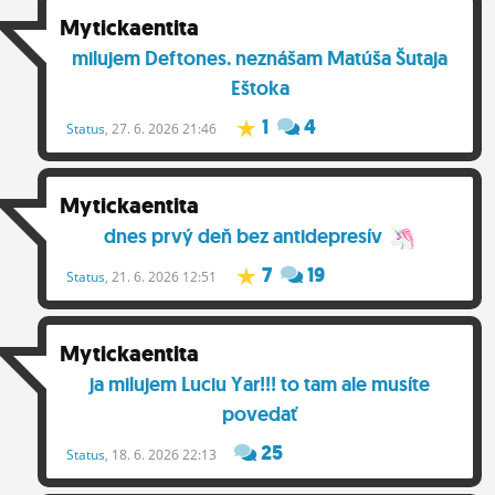
Mytickaentita
milujem Deftones. neznášam Matúša Šutaja
Eštoka
1
4
Status
, 27. 6. 2026 21:46
Mytickaentita
dnes prvý deň bez antidepresív
7
19
Status
, 21. 6. 2026 12:51
Mytickaentita
ja milujem Luciu Yar!!! to tam ale musíte
povedať
25
Status
, 18. 6. 2026 22:13