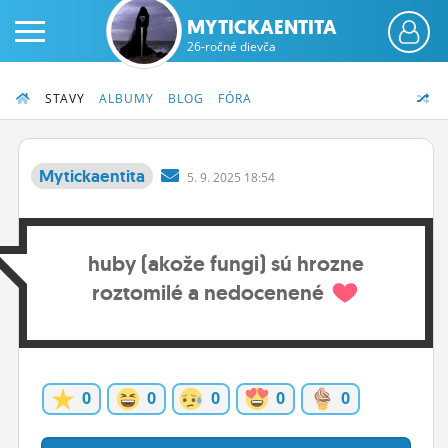
MYTICKAENTITA
26-ročné dievča
STAVY
ALBUMY
BLOG
FÓRA
Mytickaentita
5.
9.
2025 18:54
PRIHLÁS SA
huby (akože fungi) sú hrozne
ČINŽIAK
roztomilé a nedocenené
FÓRUM
STATUSY
BLOGY
0
0
0
0
0
OBRÁZKY