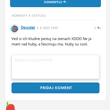
KOMENTUJ
ĽUDIA
MÔJ PROFIL
KOMENTY K STATUSU
NASTAVENIA
Dezolat
1
5.
9.
2025 19:05
ROLETA
Ved si ich kludne pestuj na stenach XDDD Ne ja
mam rad huby, a fascinuju ma. Huby su cool.
Napíš svoj komentár
PRIDAJ
KOMENT