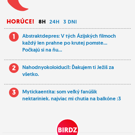
HORÚCE!
8H
24H
3 DNI
1
Abstraktdepres: V tých Ázijských filmoch
každý len prahne po krutej pomste...
Počkajú si na ňu...
2
Nahodnyokoloiduci1: Ďakujem ti Ježiš za
všetko.
3
Mytickaentita: som veľký fanúšik
nektariniek. najviac mi chutia na balkóne :3
BIRDZ