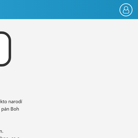
ekto narodí
n pán Boh
m.