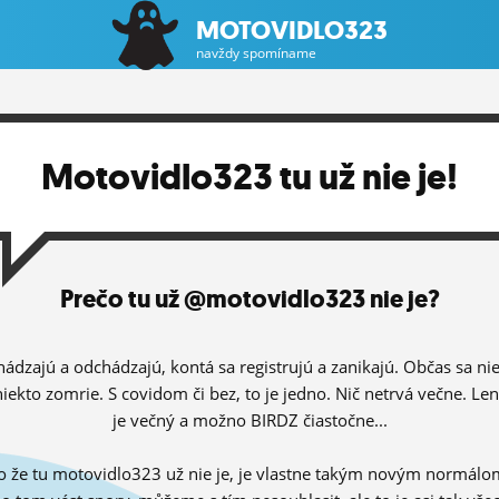
MOTOVIDLO323
navždy spomíname
Motovidlo323 tu už nie je!
Prečo tu už @motovidlo323 nie je?
hádzajú a odchádzajú, kontá sa registrujú a zanikajú. Občas sa ni
niekto zomrie. S covidom či bez, to je jedno. Nič netrvá večne. Le
je večný a možno BIRDZ čiastočne...
o že tu motovidlo323 už nie je, je vlastne takým novým normálo