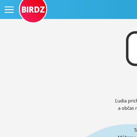
BIRDZ
PRIHLÁS SA
ČINŽIAK
FÓRUM
Ľudia pric
STATUSY
a občas 
BLOGY
T
OBRÁZKY