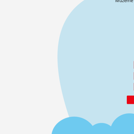
Můžeme o 
ĽUDIA
MÔJ PROFIL
NASTAVENIA
ROLETA