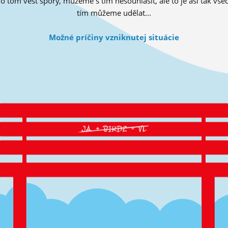
tom vést spory, můžeme s tím nesouhlasit, ale to je asi tak všec
tím můžeme udělat...
Možné príčiny vzniknutej situácie