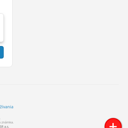
žívania
.
á známka.
R a.s.