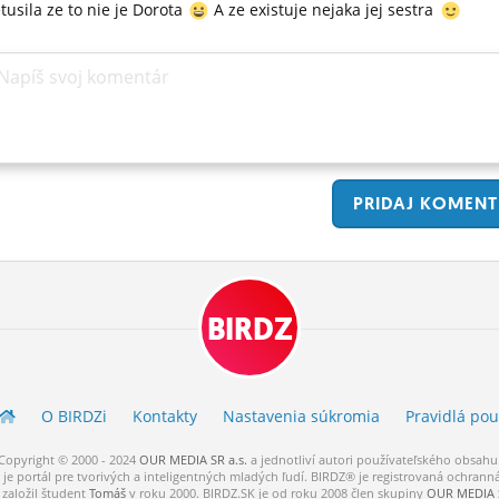
tusila ze to nie je Dorota
A ze existuje nejaka jej sestra
Napíš svoj komentár
PRIDAJ
KOMENT
BIRDZ
O BIRDZ
i
Kontakty
Nastavenia súkromia
Pravidlá
pou
Copyright © 2000 - 2024
OUR MEDIA SR a.s.
a
jednotliví
autori
používateľského
obsahu
je portál pre tvorivých a inteligentných mladých ľudí.
BIRDZ® je registrovaná ochrann
založil študent
Tomáš
v roku 2000. BIRDZ.SK je od roku 2008 člen skupiny
OUR MEDIA S