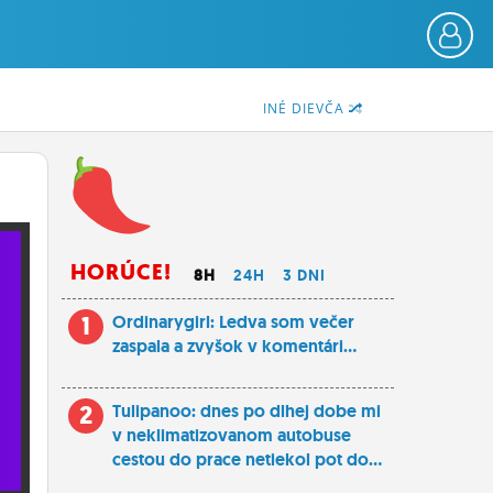
INÉ DIEVČA
HORÚCE!
8H
24H
3 DNI
1
Ordinarygirl: Ledva som večer
zaspala a zvyšok v komentári...
2
Tulipanoo: dnes po dlhej dobe mi
v neklimatizovanom autobuse
cestou do prace netiekol pot do...