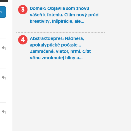
3
Domek: Objavila som znovu
vášeň k foteniu. Cítim nový prúd
kreativity, inšpirácie, ale...
4
Abstraktdepres: Nádhera,
apokalyptické počasie...
1
Zamračené, vietor, hrmí. Cítiť
vônu zmoknutej hliny a...
2
3