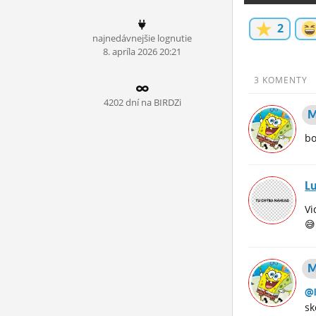
ĽUDIA
2
najnedávnejšie lognutie
MÔJ PROFIL
8.
apríla
2026 20:21
NASTAVENIA
3 KOMENTY
ROLETA
4202 dní na BIRDZi
M
bo
L
Vi
😅
M
@l
sk