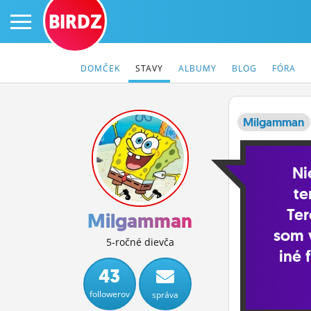
BIRDZ
DOMČEK
STAVY
ALBUMY
BLOG
FÓRA
Milgamman
PRIHLÁS SA
Ni
ČINŽIAK
te
Ter
FÓRUM
Milgamman
som v
STATUSY
5-ročné dievča
iné 
BLOGY
43
followerov
správa
OBRÁZKY