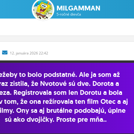
MILGAMMAN
5-ročné dievča
12.
januára
2026 22:42
ežeby to bolo podstatné. Ale ja som až
raz zistila, že Nvotové sú dve. Dorota a
eza. Registrovala som len Dorotu a bola
 tom, že ona režírovala ten film Otec a aj
filmy. Ony sa aj brutálne podobajú, úplne
sú ako dvojičky. Proste pre mňa..