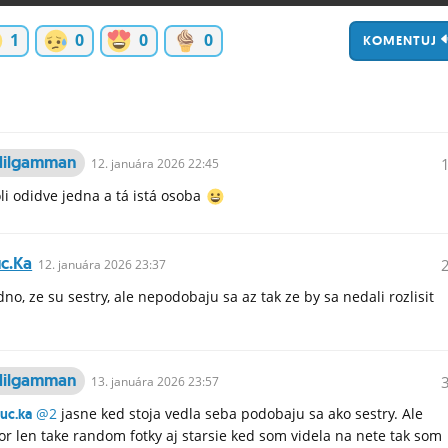
1
0
0
0
KOMENTUJ
ilgamman
12.
januára
2026 22:45
li odidve jedna a tá istá osoba
uc.ka
12.
januára
2026 23:37
dno, ze su sestry, ale nepodobaju sa az tak ze by sa nedali rozlisit
ilgamman
13.
januára
2026 23:57
@2
jasne ked stoja vedla seba podobaju sa ako sestry. Ale
uc.ka
or len take random fotky aj starsie ked som videla na nete tak som