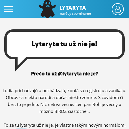
LYTARYTA
navždy spomíname
Lytaryta tu už nie je!
PRIHLÁS SA
Prečo tu už @lytaryta nie je?
ČINŽIAK
FÓRUM
Ľudia prichádzajú a odchádzajú, kontá sa registrujú a zanikajú.
Občas sa niekto narodí a občas niekto zomrie. S covidom či
STATUSY
bez, to je jedno. Nič netrvá večne. Len pán Boh je večný a
možno BIRDZ čiastočne...
BLOGY
OBRÁZKY
To že tu lytaryta už nie je, je vlastne takým novým normálom.