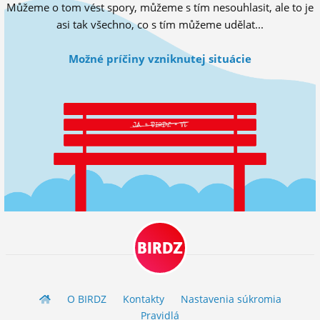
Můžeme o tom vést spory, můžeme s tím nesouhlasit, ale to je
ĽUDIA
asi tak všechno, co s tím můžeme udělat...
MÔJ PROFIL
Možné príčiny vzniknutej situácie
NASTAVENIA
ROLETA
BIRDZ
O BIRDZ
Kontakty
Nastavenia súkromia
Pravidlá