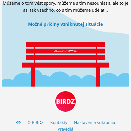
Můžeme o tom vést spory, můžeme s tím nesouhlasit, ale to je
ĽUDIA
asi tak všechno, co s tím můžeme udělat...
MÔJ PROFIL
Možné príčiny vzniknutej situácie
NASTAVENIA
ROLETA
BIRDZ
O BIRDZ
Kontakty
Nastavenia súkromia
Pravidlá