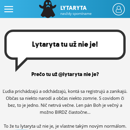
LYTARYTA
navždy spomíname
Lytaryta tu už nie je!
PRIHLÁS SA
Prečo tu už @lytaryta nie je?
ČINŽIAK
FÓRUM
Ľudia prichádzajú a odchádzajú, kontá sa registrujú a zanikajú.
Občas sa niekto narodí a občas niekto zomrie. S covidom či
STATUSY
bez, to je jedno. Nič netrvá večne. Len pán Boh je večný a
možno BIRDZ čiastočne...
BLOGY
OBRÁZKY
To že tu lytaryta už nie je, je vlastne takým novým normálom.