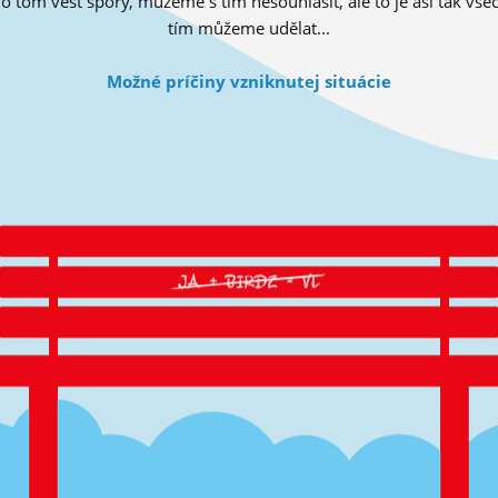
tom vést spory, můžeme s tím nesouhlasit, ale to je asi tak všec
tím můžeme udělat...
Možné príčiny vzniknutej situácie