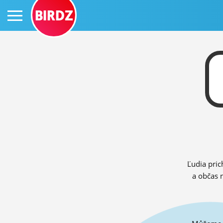
BIRDZ
PRIHLÁS SA
ČINŽIAK
FÓRUM
Ľudia pric
STATUSY
a občas 
BLOGY
OBRÁZKY