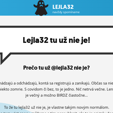
LEJLA32
navždy spomíname
Lejla32 tu už nie je!
Prečo tu už @lejla32 nie je?
hádzajú a odchádzajú, kontá sa registrujú a zanikajú. Občas sa ni
niekto zomrie. S covidom či bez, to je jedno. Nič netrvá večne. Le
je večný a možno BIRDZ čiastočne...
To že tu lejla32 už nie je, je vlastne takým novým normálom.