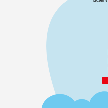
Můžeme o 
ĽUDIA
MÔJ PROFIL
NASTAVENIA
ROLETA