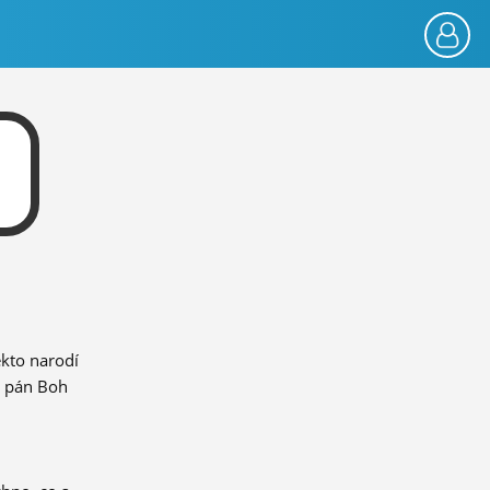
ekto narodí
n pán Boh