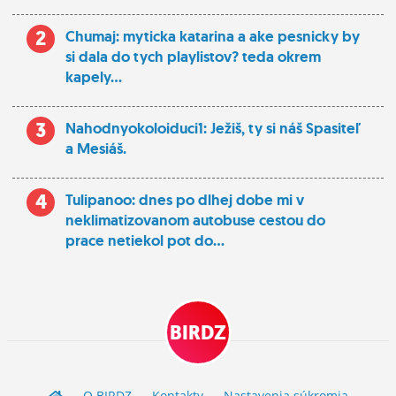
2
Chumaj: myticka katarina a ake pesnicky by
si dala do tych playlistov? teda okrem
kapely...
3
Nahodnyokoloiduci1: Ježiš, ty si náš Spasiteľ
a Mesiáš.
4
Tulipanoo: dnes po dlhej dobe mi v
neklimatizovanom autobuse cestou do
prace netiekol pot do...
BIRDZ
O BIRDZ
Kontakty
Nastavenia súkromia