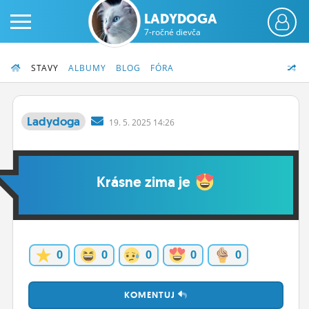
LADYDOGA
7-ročné dievča
STAVY
ALBUMY
BLOG
FÓRA
Ladydoga
19.
5.
2025 14:26
PRIHLÁS SA
Krásne zima je
ČINŽIAK
FÓRUM
STATUSY
0
0
0
0
0
BLOGY
OBRÁZKY
KOMENTUJ