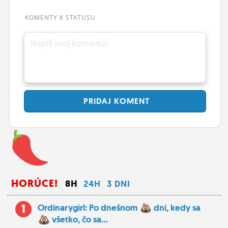
ĽUDIA
KOMENTY K STATUSU
MÔJ PROFIL
Napíš svoj komentár
NASTAVENIA
ROLETA
PRIDAJ
KOMENT
HORÚCE!
8H
24H
3 DNI
1
Ordinarygirl: Po dnešnom
dni, kedy sa
všetko, čo sa...