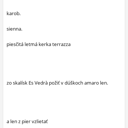
ĽUDIA
karob.
MÔJ PROFIL
sienna.
NASTAVENIA
ROLETA
piesčitá letmá kerka terrazza
zo skalísk Es Vedrà požiť v dúškoch amaro len.
a len z pier vzlietať