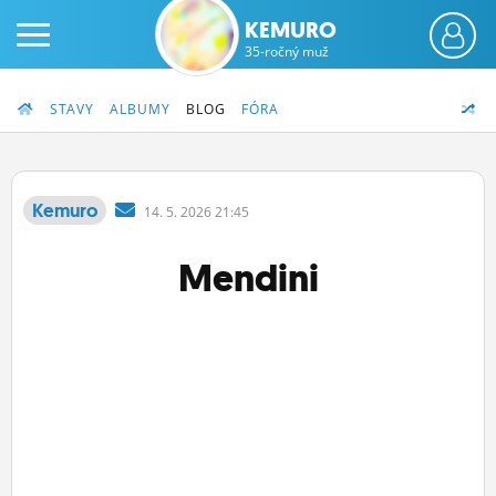
KEMURO
35-ročný muž
STAVY
ALBUMY
BLOG
FÓRA
Kemuro
14.
5.
2026 21:45
PRIHLÁS SA
Mendini
ČINŽIAK
FÓRUM
STATUSY
BLOGY
OBRÁZKY