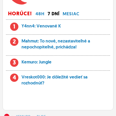
HORÚCE!
48H
7 DNÍ
MESIAC
1
Y4nn4: Venované K
2
Mahmut: To nové, nezastaviteľné a
nepochopiteľné, prichádza!
3
Kemuro: Jungle
4
Vreskot000: Je dôležité vedieť sa
rozhodnúť?