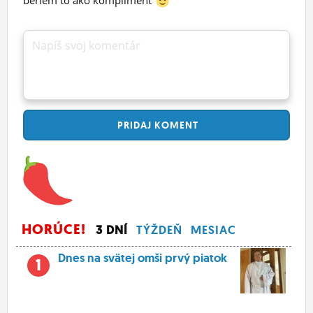
beriem to ako kompliment
Napíš svoj komentár
PRIDAJ
KOMENT
HORÚCE!
3 DNÍ
TÝŽDEŇ
MESIAC
Dnes na svätej omši prvý piatok
1