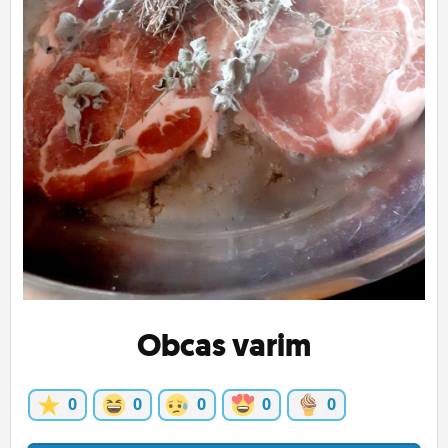
ĽUDIA
MÔJ PROFIL
NASTAVENIA
ROLETA
Obcas varim
0
0
0
0
0