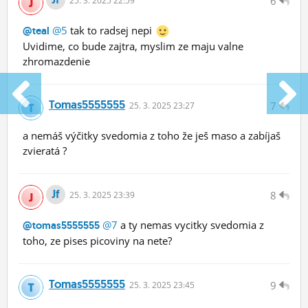
6
25.
3.
2025 22:59
@5
tak to radsej nepi
@teal
Uvidime, co bude zajtra, myslim ze maju valne
zhromazdenie
Tomas5555555
7
25.
3.
2025 23:27
a nemáš výčitky svedomia z toho že ješ maso a zabíjaš
zvieratá ?
Jf
8
25.
3.
2025 23:39
@7
a ty nemas vycitky svedomia z
@tomas5555555
toho, ze pises picoviny na nete?
Tomas5555555
9
25.
3.
2025 23:45