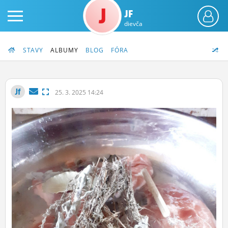
JF
dievča
STAVY
ALBUMY
BLOG
FÓRA
Jf
25.
3.
2025 14:24
PRIHLÁS SA
ČINŽIAK
FÓRUM
STATUSY
BLOGY
OBRÁZKY