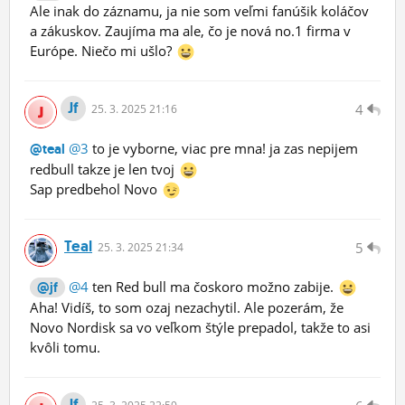
Ale inak do záznamu, ja nie som veľmi fanúšik koláčov
a zákuskov. Zaujíma ma ale, čo je nová no.1 firma v
Európe. Niečo mi ušlo?
Jf
4
25.
3.
2025 21:16
@3
to je vyborne, viac pre mna! ja zas nepijem
@teal
redbull takze je len tvoj
Sap predbehol Novo
Teal
5
25.
3.
2025 21:34
@4
ten Red bull ma čoskoro možno zabije.
@jf
Aha! Vidíš, to som ozaj nezachytil. Ale pozerám, že
Novo Nordisk sa vo veľkom štýle prepadol, takže to asi
kvôli tomu.
Jf