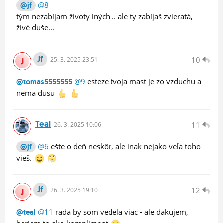
@8
@jf
tým nezabíjam životy iných... ale ty zabíjaš zvieratá,
živé duše...
Jf
10
25.
3.
2025 23:51
@9
esteze tvoja mast je zo vzduchu a
@tomas5555555
nema dusu
Teal
11
26.
3.
2025 10:06
@6
ešte o deň neskôr, ale inak nejako veľa toho
@jf
vieš.
Jf
12
26.
3.
2025 19:10
@11
rada by som vedela viac - ale dakujem,
@teal