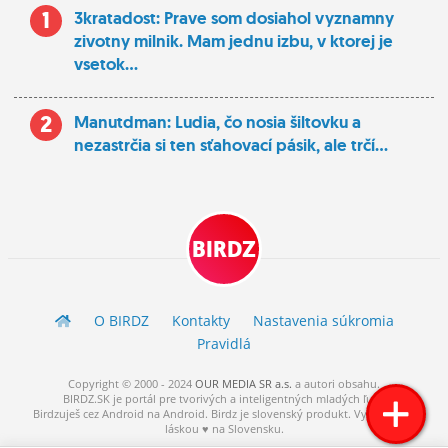
1
3kratadost: Prave som dosiahol vyznamny
zivotny milnik. Mam jednu izbu, v ktorej je
vsetok...
2
Manutdman: Ludia, čo nosia šiltovku a
nezastrčia si ten sťahovací pásik, ale trčí...
BIRDZ
O BIRDZ
Kontakty
Nastavenia súkromia
Pravidlá
Copyright © 2000 - 2024
OUR MEDIA SR a.s.
a
autori
obsahu.
BIRDZ.SK je portál pre tvorivých a inteligentných mladých ľudí.
Birdzuješ cez Android na Android. Birdz je slovenský produkt. Vytvorené s
láskou ♥ na Slovensku.