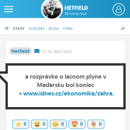
HETFIELD
38-ročný muž
STAVY
ALBUMY
BLOG
FÓRA
Hetfield
11.
10.
2022 16:22
PRIHLÁS SA
a rozprávke o lacnom plyne v
ČINŽIAK
Maďarsku bol koniec
FÓRUM
» www.idnes.cz/ekonomika/zahra...
STATUSY
BLOGY
0
0
0
0
0
OBRÁZKY