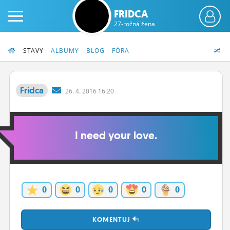
FRIDCA
27-ročná žena
STAVY
ALBUMY
BLOG
FÓRA
Fridca
26.
4.
2016 16:20
PRIHLÁS SA
I need your love.
ČINŽIAK
FÓRUM
STATUSY
0
0
0
0
0
BLOGY
OBRÁZKY
KOMENTUJ