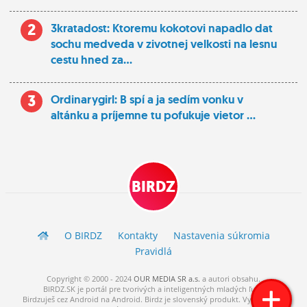
2
3kratadost: Ktoremu kokotovi napadlo dat
sochu medveda v zivotnej velkosti na lesnu
cestu hned za...
3
Ordinarygirl: B spí a ja sedím vonku v
altánku a príjemne tu pofukuje vietor ...
BIRDZ
O BIRDZ
Kontakty
Nastavenia súkromia
Pravidlá
Copyright © 2000 - 2024
OUR MEDIA SR a.s.
a
autori
obsahu.
BIRDZ.SK je portál pre tvorivých a inteligentných mladých ľudí.
Birdzuješ cez Android na Android. Birdz je slovenský produkt. Vytvorené s