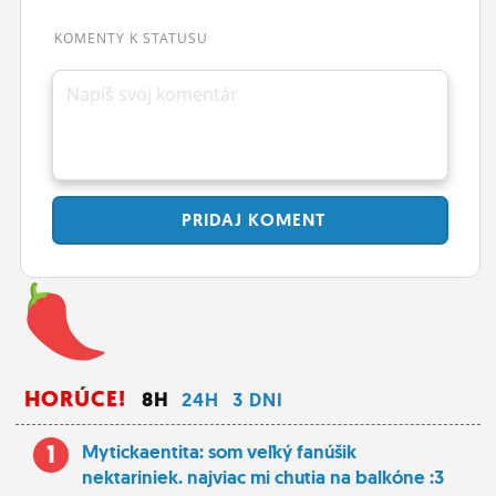
ĽUDIA
KOMENTY K STATUSU
MÔJ PROFIL
Napíš svoj komentár
NASTAVENIA
ROLETA
PRIDAJ
KOMENT
HORÚCE!
8H
24H
3 DNI
1
Mytickaentita: som veľký fanúšik
nektariniek. najviac mi chutia na balkóne :3