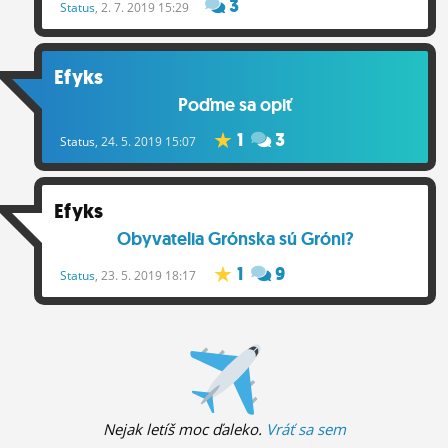
3
Status
, 2. 7. 2019 15:29
Efyks
Poďme sa opiť
1
3
Status
, 24. 5. 2019 15:07
Efyks
Obyvatelia Grónska sú Gróni?
1
9
Status
, 23. 5. 2019 18:17
Nejak letíš moc ďaleko.
Vráť sa sem