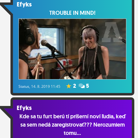
Efyks
TROUBLE IN MIND!
2
5
Status
, 14. 8. 2019 11:45
Efyks
Kde sa tu furt berú tí príšerní noví ľudia, keď
sa sem nedá zaregistrovať??? Nerozumiem
tomu...