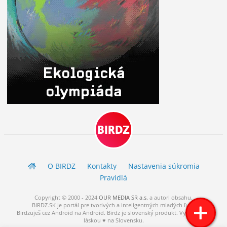
BIRDZ
O BIRDZ
Kontakty
Nastavenia súkromia
Pravidlá
Copyright © 2000 - 2024
OUR MEDIA SR a.s.
a
autori
obsahu.
BIRDZ.SK je portál pre tvorivých a inteligentných mladých ľudí.
Birdzuješ cez Android na Android. Birdz je slovenský produkt. Vytvorené s
láskou ♥ na Slovensku.