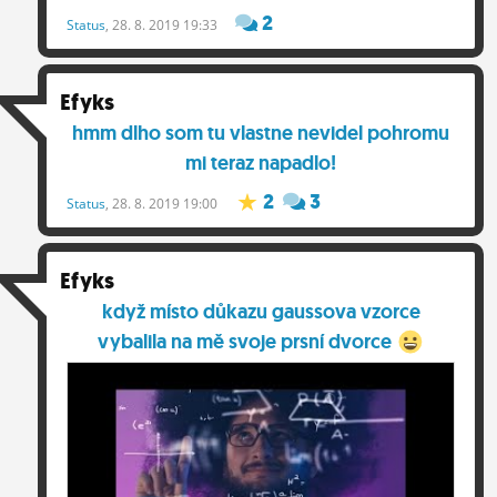
2
Status
, 28. 8. 2019 19:33
Efyks
hmm dlho som tu vlastne nevidel pohromu
mi teraz napadlo!
2
3
Status
, 28. 8. 2019 19:00
Efyks
když místo důkazu gaussova vzorce
vybalila na mě svoje prsní dvorce