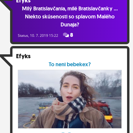
Efyks
Milý Bratislavčania, milé Bratislavčanky ...
Niekto skúsenosti so splavom Malého
Dunaja?
8
Status
, 10. 7. 2019 15:22
Efyks
To neni bebekex?