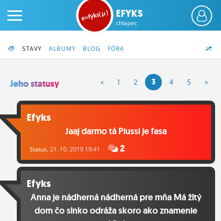
EFYKS
chlapec
STAVY
ALBUMY
BLOG
FÓRA
3
«
1
2
4
5
»
Jeho statusy
PRIHLÁS SA
Efyks
Jaaj darmo tá Piussi je fasa
ČINŽIAK
2
Status
, 21. 10. 2019 19:41
FÓRUM
STATUSY
Efyks
BLOGY
Anna je nádherná nádherná pre mňa Má žltý
dom čo slnko odráža skoro ako znamenie
OBRÁZKY