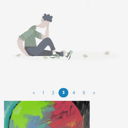
3
«
1
2
4
5
»