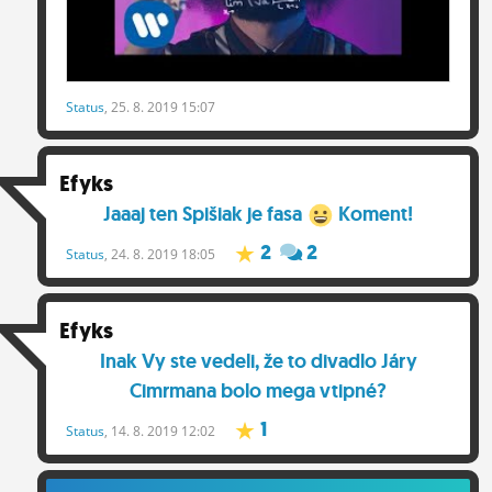
Status
, 25. 8. 2019 15:07
Efyks
Jaaaj ten Spišiak je fasa
Koment!
2
2
Status
, 24. 8. 2019 18:05
Efyks
Inak Vy ste vedeli, že to divadlo Járy
Cimrmana bolo mega vtipné?
1
Status
, 14. 8. 2019 12:02