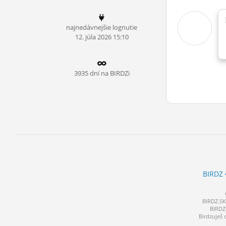
ĽUDIA
najnedávnejšie lognutie
MÔJ PROFIL
12.
júla
2026 15:10
NASTAVENIA
ROLETA
3935 dní na BIRDZi
BIRDZ
BIRDZ.SK 
BIRDZ 
Birdzuješ 