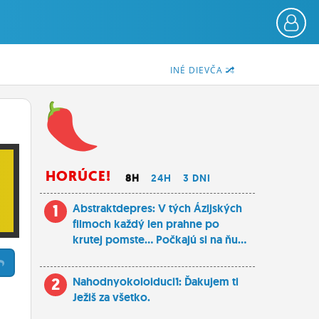
INÉ DIEVČA
HORÚCE!
8H
24H
3 DNI
1
Abstraktdepres: V tých Ázijských
filmoch každý len prahne po
krutej pomste... Počkajú si na ňu...
2
Nahodnyokoloiduci1: Ďakujem ti
Ježiš za všetko.