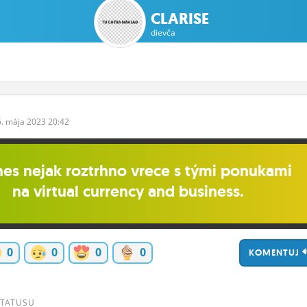
CLARISE
dievča
6.
mája
2023 20:42
nes nejak roztrhno vrece s tými ponukami
na virtual currency and business.
0
0
0
0
KOMENTUJ
STATUSU