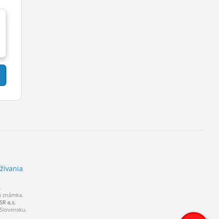
žívania
.
á známka.
R a.s.
 Slovensku.