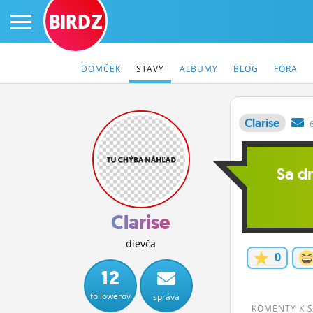
BIRDZ
DOMČEK
STAVY
ALBUMY
BLOG
FÓRA
Clarise
PRIHLÁS SA
Sa d
ČINŽIAK
FÓRUM
Clarise
STATUSY
dievča
0
BLOGY
12
followerov
správa
OBRÁZKY
KOMENTY K 