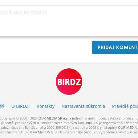
Napíš svoj komentár
PRIDAJ
KOMENT
BIRDZ
O BIRDZ
i
Kontakty
Nastavenia súkromia
Pravidlá
pou
Copyright © 2000 - 2024
OUR MEDIA SR a.s.
a
jednotliví
autori
používateľského
obsahu
je portál pre tvorivých a inteligentných mladých ľudí.
BIRDZ® je registrovaná ochrann
založil študent
Tomáš
v roku 2000. BIRDZ.SK je od roku 2008 člen skupiny
OUR MEDIA S
cez Chrome 131.0.0.0 na Mac OS X. Birdz je slovenský produkt. Vytvorené s láskou ♥ na