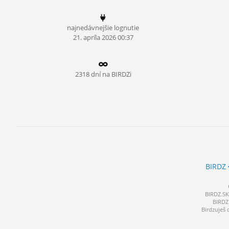
ĽUDIA
najnedávnejšie lognutie
MÔJ PROFIL
21.
apríla
2026 00:37
NASTAVENIA
ROLETA
2318 dní na BIRDZi
BIRDZ
BIRDZ.SK 
BIRDZ 
Birdzuješ 