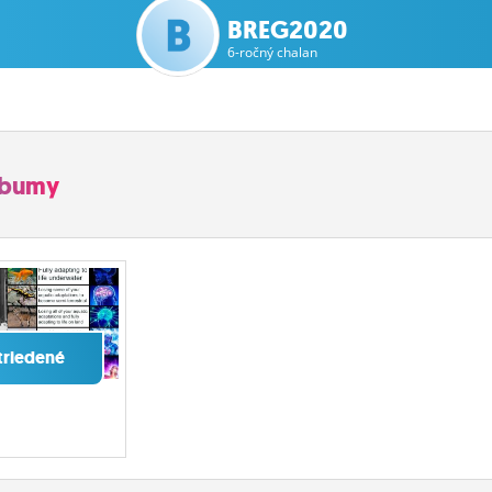
BREG2020
6-ročný chalan
lbumy
triedené