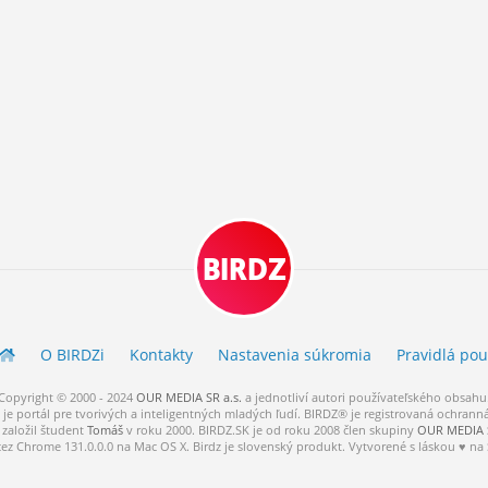
BIRDZ
O BIRDZ
i
Kontakty
Nastavenia súkromia
Pravidlá
pou
Copyright © 2000 - 2024
OUR MEDIA SR a.s.
a
jednotliví
autori
používateľského
obsahu
je portál pre tvorivých a inteligentných mladých ľudí.
BIRDZ® je registrovaná ochrann
založil študent
Tomáš
v roku 2000. BIRDZ.SK je od roku 2008 člen skupiny
OUR MEDIA S
cez Chrome 131.0.0.0 na Mac OS X. Birdz je slovenský produkt. Vytvorené s láskou ♥ na