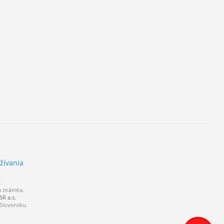
žívania
.
á známka.
R a.s.
 Slovensku.