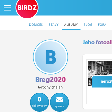
BIRDZ
DOMČEK
STAVY
ALBUMY
BLOG
FÓRA
Jeho fotoa
PRIHLÁS SA
ČINŽIAK
FÓRUM
Breg2020
neroz
STATUSY
6-ročný chalan
BLOGY
0
followerov
správa
OBRÁZKY