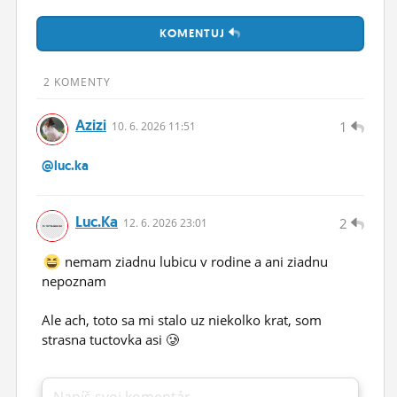
ĽUDIA
KOMENTUJ
MÔJ PROFIL
2 KOMENTY
NASTAVENIA
Azizi
1
10.
6.
2026 11:51
ROLETA
@luc.ka
Luc.ka
2
12.
6.
2026 23:01
nemam ziadnu lubicu v rodine a ani ziadnu
nepoznam
Ale ach, toto sa mi stalo uz niekolko krat, som
strasna tuctovka asi 🥲
Napíš svoj komentár