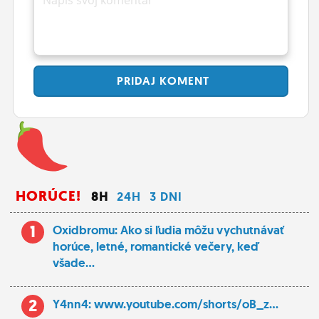
PRIDAJ
KOMENT
HORÚCE!
8H
24H
3 DNI
1
Oxidbromu: Ako si ľudia môžu vychutnávať
horúce, letné, romantické večery, keď
všade...
2
Y4nn4: www.youtube.com/shorts/oB_z...