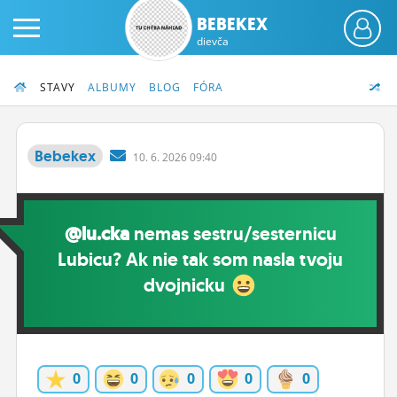
BEBEKEX
dievča
STAVY
ALBUMY
BLOG
FÓRA
Bebekex
10.
6.
2026 09:40
PRIHLÁS SA
@lu.cka
nemas sestru/sesternicu
ČINŽIAK
Lubicu? Ak nie tak som nasla tvoju
FÓRUM
dvojnicku
STATUSY
BLOGY
0
0
0
0
0
OBRÁZKY