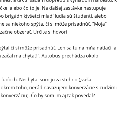
 miest a tak si sadám dopredu s výhľadom na cestu, k
ke, alebo čo to je. Na ďalšej zastávke nastupuje
o brigádnik(všetci mladí ľudia sú študenti, alebo
ne sa niekoho spýta, či si môže prisadnúť. "Moja"
začne obzerať. Určite si hovorí
tal či si môže prisadnúť. Len sa tu na mňa natlačil a
a začal ma chytať!". Autobus prechádza okolo
i ľuďoch. Nechytal som ju za stehno (,vaša
 A okrem toho, nerád naväzujem konverzácie s cudzími
 konverzáciu). Čo by som im aj tak povedal?