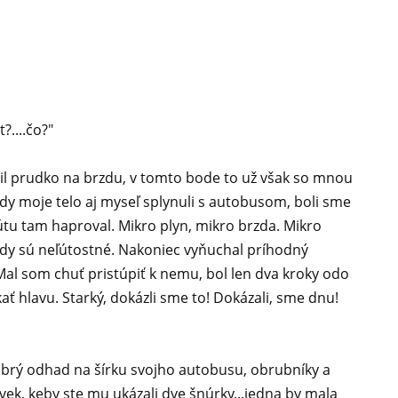
?....čo?"
l prudko na brzdu, v tomto bode to už však so mnou
dy moje telo aj myseľ splynuli s autobusom, boli sme
tu tam haproval. Mikro plyn, mikro brzda. Mikro
zdy sú neľútostné. Nakoniec vyňuchal príhodný
Mal som chuť pristúpiť k nemu, bol len dva kroky odo
ť hlavu. Starký, dokázli sme to! Dokázali, sme dnu!
brý odhad na šírku svojho autobusu, obrubníky a
vek, keby ste mu ukázali dve šnúrky...jedna by mala