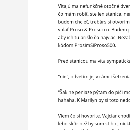
Vítajú ma nefunkčné otočné dver
ĽUDIA
čo mám robiť, ste len stanica, n
MÔJ PROFIL
budem chcieť, trebárs si otvorím
volať Proso & Prosecco. Budem 
NASTAVENIA
aby ich tu prišlo čo najviac. Nez
ROLETA
kódom ProsimSiProso500.
Pred stanicou ma víta sympatick
"nie", odvetím jej v rámci šetre
"Šak ne peniaze pýtam do piči mor
hahaha. K Marilyn by si toto nedo
Viem čo si hovoríte. Vajciar cho
lebo skôr než by som stihol, niekto