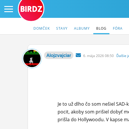
BIRDZ
DOMČEK
STAVY
ALBUMY
BLOG
FÓRA
Alojzvajciar
6.
mája
2026 08:50
Ďalšie
j
PRIHLÁS SA
ČINŽIAK
FÓRUM
STATUSY
Je to už dlho čo som nešiel SAD-k
BLOGY
pocit, akoby som prišiel dobyť m
prišla do Hollywoodu. V kapse mal
OBRÁZKY