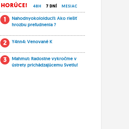
HORÚCE!
48H
7 DNÍ
MESIAC
1
Nahodnyokoloiduci1: Ako riešiť
hrozbu preľudnenia ?
2
Y4nn4: Venované K
3
Mahmut: Radostne vykročme v
ústrety prichádzajúcemu Svetlu!