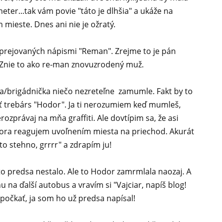
ter...tak vám povie "táto je dlhšia" a ukáže na
mieste. Dnes ani nie je ožratý.
prejovaných nápismi "Reman". Zrejme to je pán
. Znie to ako re-man znovuzrodený muž.
/brigádnička niečo nezreteľne zamumle. Fakt by to
 trebárs "Hodor". Ja ti nerozumiem keď mumleš,
erozprávaj na mňa graffiti. Ale dovtípim sa, že asi
dora reagujem uvoľnením miesta na priechod. Akurát
to stehno, grrrr" a zdrapím ju!
o predsa nestalo. Ale to Hodor zamrmlala naozaj. A
u na ďalší autobus a vravím si "Vajciar, napíš blog!
ď počkať, ja som ho už predsa napísal!