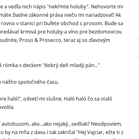
e a vedľa nich nápis "nekŕmte holuby". Nehovorte mi
emáte žiadne zákonné práva niečo mi nariadzovať! Ak
 rovno v stanici pri bufete obchod s prosom. Bude sa
predávať krmivá pre holuby a víno pre bezdomovcov,
abudnite, Proso & Prosecco, teraz aj so zľavovým
á rómka s deckom "dobrý deň mladý pán..."
nia nášho spoločného času.
e haló!", odvetí mi slušne. Haló haló čo sa staló
volila.
dí autobusom, ako...ako nejaký...sedliak? Neodpoviem,
 by na mňa z davu i tak zakričal "Hej Vajciar, ešte ti z