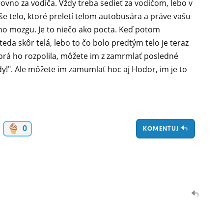
rovno za vodiča. Vždy treba sedieť za vodičom, lebo v
e telo, ktoré preletí telom autobusára a práve vašu
eho mozgu. Je to niečo ako pocta. Keď potom
 teda skôr telá, lebo to čo bolo predtým telo je teraz
orá ho rozpolila, môžete im z zamrmlať posledné
dy!". Ale môžete im zamumlať hoc aj Hodor, im je to
0
KOMENTUJ