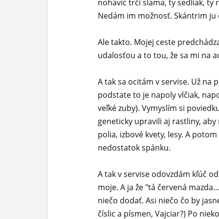
nohavíc trčí slama, ty sedliak, t
Nedám im možnosť. Skántrim ju e
Ale takto. Mojej ceste predchádz
udalosťou a to tou, že sa mi na a
A tak sa ocitám v servise. Už na 
podstate to je napoly vlčiak, na
veľké zuby). Vymyslím si poviedku
geneticky upravili aj rastliny, aby
polia, izbové kvety, lesy. A poto
nedostatok spánku.
A tak v servise odovzdám kľúč od 
moje. A ja že "tá červená mazda..."
niečo dodať. Asi niečo čo by jasne
číslic a písmen, Vajciar?) Po ni