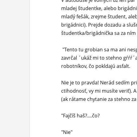
V autobuse je voľných už len pár
mladej študentke, alebo brigádnič
mladý fešák, zrejme študent, aleb
brigádnici). Prejde dozadu a sluš
študentka/brigádnička sa za ním 
"Tento tu grobian sa ma ani nespý
zavrčal ´ukáž mi to stehno gŕŕŕ´
robotníkov, čo pokldajú asfalt.
Nie je to pravda! Nerád sedím pr
ctihodnosť, vy mi musíte veriť).
(ak rátame chytanie za stehno za
"Fajčíš haš?....čo?
"Nie"