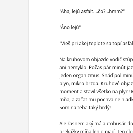
"Aha, lejú asfalt....čo?...hmm?"
"Áno lejú"
"Vieš pri akej teplote sa topí asfalt
Na kruhovom objazde vodič stúpi
ani nemyklo. Počas pár minút jaz
jeden organizmus. Snáď pol minú
plyn, mikro brzda. Kruhové obja
moment a stavil všetko na plyn! 
mňa, a začať mu pochvalne hladka
Som na teba taký hrdý!
Ale žasnem aký má autobusár do
prekážky míňa len o piaď. Ten člo