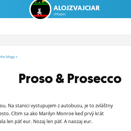
ALOJZVAJCIAR
chlapec
eho
blogy
»
Proso & Prosecco
ou. Na stanici vystupujem z autobusu, je to zvláštny
esto. Cítim sa ako Marilyn Monroe keď prvý krát
a len päť eur. Nozaj len päť. A naozaj eur.