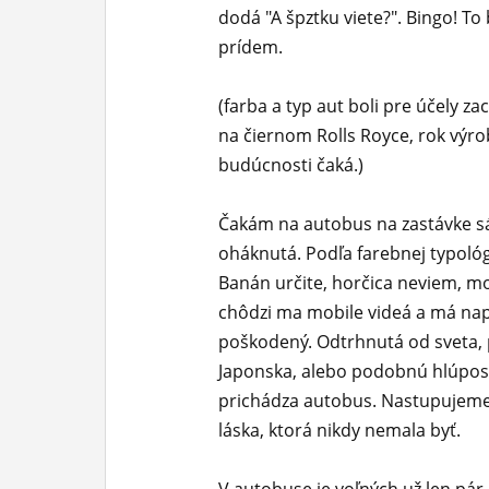
dodá "A špztku viete?". Bingo! To
prídem.
(farba a typ aut boli pre účely 
na čiernom Rolls Royce, rok výro
budúcnosti čaká.)
Čakám na autobus na zastávke s
oháknutá. Podľa farebnej typológ
Banán určite, horčica neviem, mo
chôdzi ma mobile videá a má nap
poškodený. Odtrhnutá od sveta, 
Japonska, alebo podobnú hlúposť.
prichádza autobus. Nastupujeme, 
láska, ktorá nikdy nemala byť.