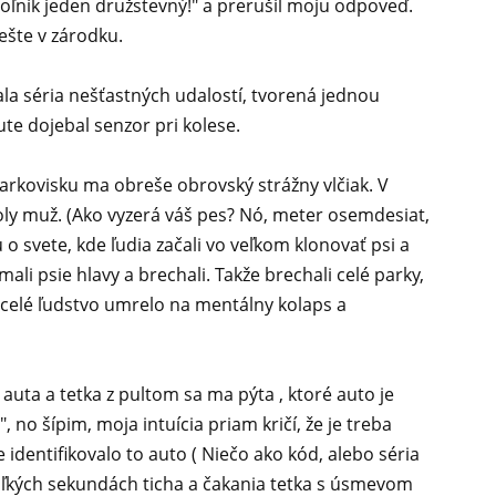
y roľník jeden družstevný!" a prerušil moju odpoveď.
šte v zárodku.
ala séria nešťastných udalostí, tvorená jednou
ute dojebal senzor pri kolese.
parkovisku ma obreše obrovský strážny vlčiak. V
poly muž. (Ako vyzerá váš pes? Nó, meter osemdesiat,
 o svete, kde ľudia začali vo veľkom klonovať psi a
 mali psie hlavy a brechali. Takže brechali celé parky,
m celé ľudstvo umrelo na mentálny kolaps a
auta a tetka z pultom sa ma pýta , ktoré auto je
, no šípim, moja intuícia priam kričí, že je treba
 identifikovalo to auto ( Niečo ako kód, alebo séria
ekoľkých sekundách ticha a čakania tetka s úsmevom