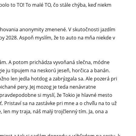
 bolo to TO! To malé TO, čo stále chýba, keď niekm
zachovania anonymity zmenené. V skutočnosti jazdím
by 2028. Aspoň myslím, že to auto na mňa niekde v
ám. A potom prichádza vyvoňaná slečna, módne
ie ju tipujem na neskorú jeseň, horčica a banán.
žno len jedla hotdog a zabrýzgala sa. Ale pozerá pri
ichané pery. Jej mozog je teda nenávratne
pravdepodobne si myslí, že Tokio je hlavné mesto
 Pristaví sa na zastávke pri mne a o chvíľu na to už
len my traja, náš malý trojčlenný tím. Ja, ona a