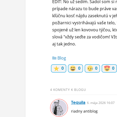
EDIT: No už sedím. Sadol som si 
prípade nárazu to bude práve vaš
kľúčnu kosť nájdu zaseknutú v j
požiarnici vystrihávajú vaše telo,
spojené už len kovovou týčou, kt
slová "vždy seďte za vodičom! Vž
aj tak jedno.
Blog
0
0
0
0
4 KOMENTY K BLOGU
Tequila
6.
mája
2026 16:07
riadny antiblog