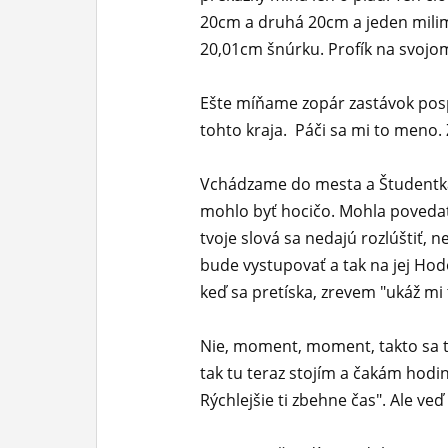
20cm a druhá 20cm a jeden milime
20,01cm šnúrku. Profík na svojom 
Ešte míňame zopár zastávok pos
tohto kraja. Páči sa mi to meno
Vchádzame do mesta a Študentka
mohlo byť hocičo. Mohla povedať
tvoje slová sa nedajú rozlúštiť, n
bude vystupovať a tak na jej Ho
keď sa pretíska, zrevem "ukáž mi 
Nie, moment, moment, takto sa t
tak tu teraz stojím a čakám hodin
Rýchlejšie ti zbehne čas". Ale ve