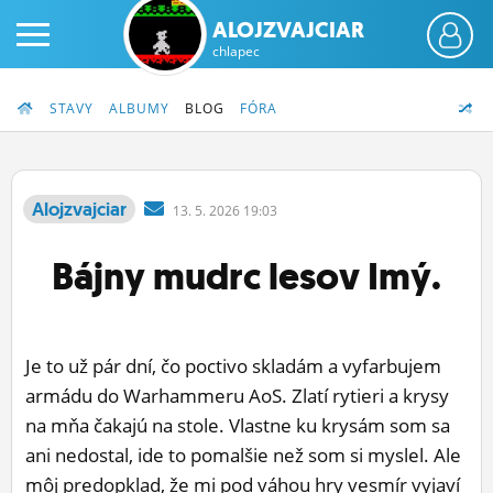
ALOJZVAJCIAR
chlapec
STAVY
ALBUMY
BLOG
FÓRA
Alojzvajciar
13.
5.
2026 19:03
PRIHLÁS SA
Bájny mudrc lesov Imý.
ČINŽIAK
FÓRUM
Je to už pár dní, čo poctivo skladám a vyfarbujem
STATUSY
armádu do Warhammeru AoS. Zlatí rytieri a krysy
na mňa čakajú na stole. Vlastne ku krysám som sa
BLOGY
ani nedostal, ide to pomalšie než som si myslel. Ale
OBRÁZKY
môj predopklad, že mi pod váhou hry vesmír vyjaví