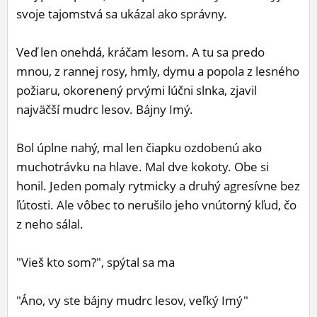
svoje tajomstvá sa ukázal ako správny.
ĽUDIA
MÔJ PROFIL
Veď len onehdá, kráčam lesom. A tu sa predo
mnou, z rannej rosy, hmly, dymu a popola z lesného
NASTAVENIA
požiaru, okorenený prvými lúčni slnka, zjavil
ROLETA
najväčší mudrc lesov. Bájny Imý.
Bol úplne nahý, mal len čiapku ozdobenú ako
muchotrávku na hlave. Mal dve kokoty. Obe si
honil. Jeden pomaly rytmicky a druhý agresívne bez
ľútosti. Ale vôbec to nerušilo jeho vnútorný kľud, čo
z neho sálal.
"Vieš kto som?", spýtal sa ma
"Áno, vy ste bájny mudrc lesov, veľký Imý"