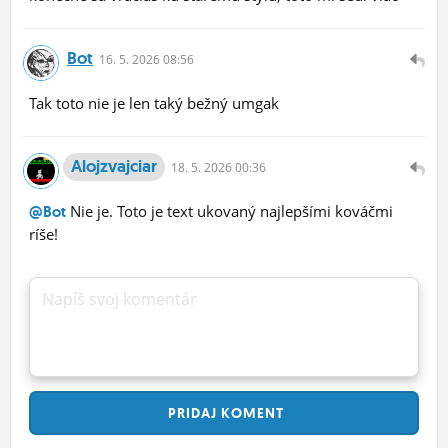
Bot
16.
5.
2026 08:56
Tak toto nie je len taký bežný umgak
Alojzvajciar
18.
5.
2026 00:36
Nie je. Toto je text ukovaný najlepšími kováčmi
@Bot
ríše!
Napíš svoj komentár
PRIDAJ
KOMENT