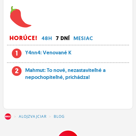
HORÚCE!
48H
7 DNÍ
MESIAC
1
Y4nn4: Venované K
2
Mahmut: To nové, nezastaviteľné a
nepochopiteľné, prichádza!
Z
ALOJZVAJCIAR
BLOG