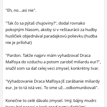
"Eh, no...asi nie".
"Tak čo sa pýtaš chujoviny?", dodal rovnako
pokojným hlasom, akoby si v reštaurácii za hudby
husličiek objednával paradajkovú polievku (hudba
nie je príloha!)
"Pardon. Takže najprv mám vyhadzovať Draca
Malfoya do vzduchu a potom zarobiť miliardu eur?",
snažil som sa dať celej veci zmysel, konkrétny tvar.
"Vyhadzovanie Draca Malfoya JE zarábanie miliardy
eur. Je to tá istá vec. To sme už...odkomunikovali".
Konečne to celé dávalo zmysel. Imý, bájny mudrc
lesov bol naozaj o krok pred nami všetkými...