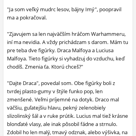
"Ja som veľký mudrc lesov, bájny Imý", poopravil
ma a pokračoval.
"Zjavujem sa len najväčším hráčom Warhammeru,
iní ma nevidia. A vždy prichádzam s darom. Mám tu
pre teba dve figúrky. Draca Malfoya a Luciusa
Malfoya. Tieto figúrky si vyhadzuj do vzduchu, keď
chodíš. Zmenia ťa. Ktorú chceš?"
"Dajte Draca", povedal som. Obe figúrky boli z
tvrdej plasto-gumy v štýle funko pop, len
zmenšené. Veľmi príjemné na dotyk. Draco mal
väčšiu, guľatejšiu hlavu, pekný zelenobiely
slizolinský šál a v ruke prútik. Lucius mal tiež krásne
blonďaté vlasy, ale inak pôsobil fádne a strnulo.
Zdobil ho len malý, tmavý odznak, alebo výšivka, na