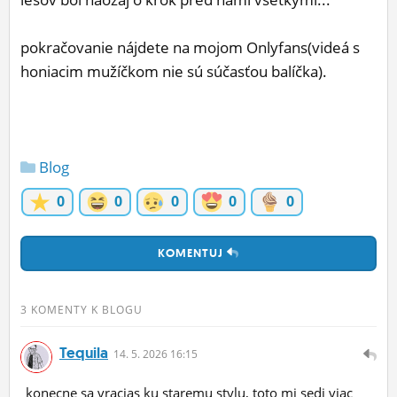
pokračovanie nájdete na mojom Onlyfans(videá s
honiacim mužíčkom nie sú súčasťou balíčka).
Blog
0
0
0
0
0
KOMENTUJ
3 KOMENTY K BLOGU
Tequila
14.
5.
2026 16:15
konecne sa vracias ku staremu stylu, toto mi sedi viac