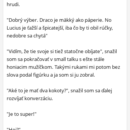
hrudi.
"Dobrý výber. Draco je mäkký ako páperie. No
Lucius je ťažší a špicatejší, iba čo by ti obil rúčky,
nedobre sa chytá"
"Vidím, že tie svoje si tiež statočne obíjate", snažil
som sa pokračovať v small talku s ešte stále
honiacim mužíčkom. Takými rukami mi potom bez
slova podal figúrku a ja som si ju zobral.
"Aké to je mať dva kokoty?", snažil som sa ďalej
rozvíjať konverzáciu.
"Je to super!"
"Hej?"