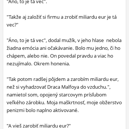
"Áno, to je tá vec".
"Takže aj založiť si firmu a zrobiť miliardu eur je tá
vec?"
"Áno, to je tá vec", dodal mužík, v jeho hlase nebola
žiadna emócia ani očakávanie. Bolo mu jedno, či ho
chápem, alebo nie. On povedal pravdu a viac ho
nezujímalo. Okrem honenia.
"Tak potom radšej pôjdem a zarobím miliardu eur,
než si vyhadzovať Draca Malfoya do vzduchu.",
namietol som, opojený starcovym prísľubom
veľkého zárobku. Moja maškrtnosť, moje obžerstvo
penizmi bolo naplno aktivované.
"A vieš zarobiť miliardu eur?"