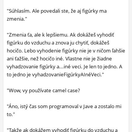
"Súhlasím. Ale povedali ste, že aj figúrky ma
zmenia."
"Zmenia ťa, ale k lepšiemu. Ak dokážeš vyhodiť
figúrku do vzduchu a znova ju chytiť, dokážeš
hocičo. Lebo vyhodenie figúrky nie je v ničom ľahšie
ani ťažšie, než hocičo iné. Vlastne nie je žiadne
vyhadzovanie figúrky a...iné veci. Je len to jedno. A
to jedno je vyhadzovanieFigúrkyAInéVeci."
"Wow, vy používate camel case?
"Áno, istý čas som programoval v Jave a zostalo mi
to."
"Takže ak dokážem vyhodiť figúrku do vzduchu a