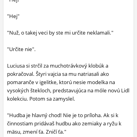
"Hej"
"Nuž, o takej veci by ste mi určite neklamali."
"Určite nie".
Luciusa si strčil za muchotrávkový klobúk a
pokračoval. Štyri vajcia sa mu natriasali ako
pomaranče v igelitke, ktorú nesie modelka na
vysokých štekloch, predstavujúca na móle novú Lidl
kolekciu. Potom sa zamyslel.
"Hudba je hlavný chod! Nie je to príloha. Ak si k
činnostiam pridávaš hudbu ako zemiaky a ryžu k
mäsu, zmení ťa. Zničí ťa."