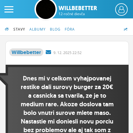
WILLBEBETTER
12-ročné dievča
STAVY
ALBUMY
BLOG
FÓRA
Willbebetter
9.
12.
2025 22:52
PRIHLÁS SA
Dnes mi v celkom vyhajpovanej
ČINŽIAK
restike dali surovy burger za 20€
FÓRUM
a casnicka sa tvarila, ze je to
STATUSY
medium rare. Akoze doslova tam
bolo vnutri surove mlete maso.
BLOGY
Nastastie mi doniesli novu porciu
OBRÁZKY
bez problemov ale aj tak som z