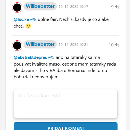
Willbebetter
9
10.
12.
2025 10:17
@8
uplne fair. Nech si kazdy je co a ake
@luc.ka
chce.
Willbebetter
10
10.
12.
2025 10:21
@5
ano na tataraky sa ma
@abstraktdepres
pouzivat kvalitne maso, osobne mam tataraky rada
ale davam si ho v BA iba u Romana. Inde tomu
bohuzial nedoverujem.
Napíš svoj komentár
PRIDAJ
KOMENT