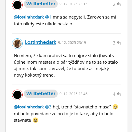
Willbebetter
2
9.
12.
2025 23:15
@1
mna sa nepytali. Zaroven sa mi
@lostinthedark
toto nikdy este nikde nestalo.
Lostinthedark
3
9.
12.
2025 23:19
No viem, že kamarátovi sa to najprv stalo (býval v
úplne inom meste) a o pár týždňov na to sa to stalo
aj mne, tak som si vravel, že to bude asi nejaký
nový kokotný trend.
Willbebetter
4
9.
12.
2025 23:46
@3
hej, trend “stavnateho masa”
@lostinthedark
mi bolo povedane ze preto je to take, aby to bolo
stavnate