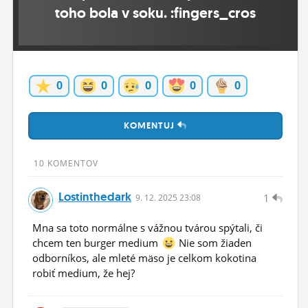
toho bola v soku. :fingers_cros
ĽUDIA
MÔJ PROFIL
NASTAVENIA
0
0
0
0
0
ROLETA
KOMENTUJ
10 KOMENTOV
Lostinthedark
1
9.
12.
2025 23:08
Mna sa toto normálne s vážnou tvárou spýtali, či
chcem ten burger medium
Nie som žiaden
odborníkos, ale mleté mäso je celkom kokotina
robiť medium, že hej?