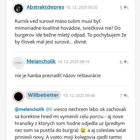
Abstraktdepres
5
10.
12.
2025 00:32
Kurnik veď surové mäso tušim musí byť
mimoriadne kvalitné hovädzie, sviečková nie? Do
burgerov ide bežne mletý odpad. To pochybujem že
by človek mal jest surové... divné.
Melancholik
6
10.
12.
2025 08:19
nie je hanba prezradiť názov reštaurácie
Willbebetter
7
10.
12.
2025 09:48
@6
viesco nechcem lebo ok zachovali
@melancholik
sa korektne hned mi vymenili celu porciu - aj nove
hranolky z ktorych som hodne odjedla uz (predtym
nez som sa pustila do burgra)
a aj coleslaw salat
priniesli novy. A vsetci moji kolegovia zjedli tamto