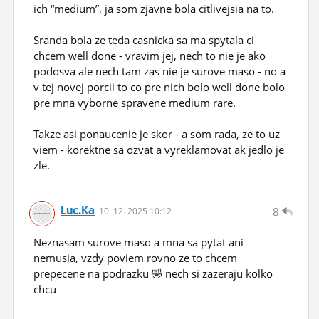
ich “medium”, ja som zjavne bola citlivejsia na to.
Sranda bola ze teda casnicka sa ma spytala ci
chcem well done - vravim jej, nech to nie je ako
podosva ale nech tam zas nie je surove maso - no a
v tej novej porcii to co pre nich bolo well done bolo
pre mna vyborne spravene medium rare.
Takze asi ponaucenie je skor - a som rada, ze to uz
viem - korektne sa ozvat a vyreklamovat ak jedlo je
zle.
Luc.ka
8
10.
12.
2025 10:12
Neznasam surove maso a mna sa pytat ani
nemusia, vzdy poviem rovno ze to chcem
prepecene na podrazku 🤣 nech si zazeraju kolko
chcu