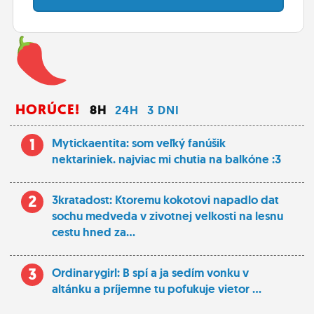
HORÚCE!
8H
24H
3 DNI
1
Mytickaentita: som veľký fanúšik
nektariniek. najviac mi chutia na balkóne :3
2
3kratadost: Ktoremu kokotovi napadlo dat
sochu medveda v zivotnej velkosti na lesnu
cestu hned za...
3
Ordinarygirl: B spí a ja sedím vonku v
altánku a príjemne tu pofukuje vietor ...