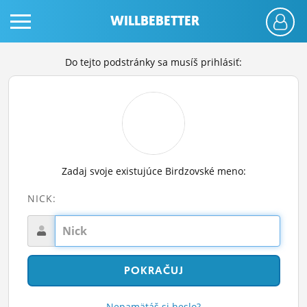
WILLBEBETTER
Do tejto podstránky sa musíš prihlásiť:
PRIHLÁS SA
Zadaj svoje existujúce Birdzovské meno:
ČINŽIAK
NICK:
FÓRUM
STATUSY
BLOGY
OBRÁZKY
Nepamätáš si heslo?