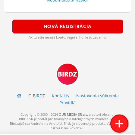
ĽUDIA
MÔJ PROFIL
NOVÁ REGISTRÁCIA
NASTAVENIA
Ak tu ešte nemáš konto, regni si ho. Je to zadarmo
ROLETA
BIRDZ
O BIRDZ
Kontakty
Nastavenia súkromia
Pravidlá
Copyright © 2000 - 2024
OUR MEDIA SR a.s.
a
autori
obsahu.
BIRDZ.SK je portál pre tvorivých a inteligentných mladých ľudí.
Birdzuješ cez Android na Android. Birdz je slovenský produkt. Vytvorené s
láskou ♥ na Slovensku.