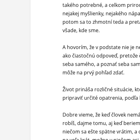
takého potrebné, a celkom prirod
nejakej myšlienky, nejakého ná
potom sa to zhmotní teda a pretav
všade, kde sme.
A hovorím, že v podstate nie je 
ako čiastočnú odpoveď, pretože č
seba samého, a poznať seba sam
môže na prvý pohľad zdať.
Život prináša rozličné situácie, k
pripraviť určité opatrenia, podľ
Dobre vieme, že keď človek nemá
robíš, dajme tomu, aj keď beriem 
niečom sa ešte spätne vrátim, a 