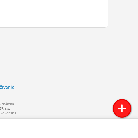
žívania
.
á známka.
R a.s.
 Slovensku.