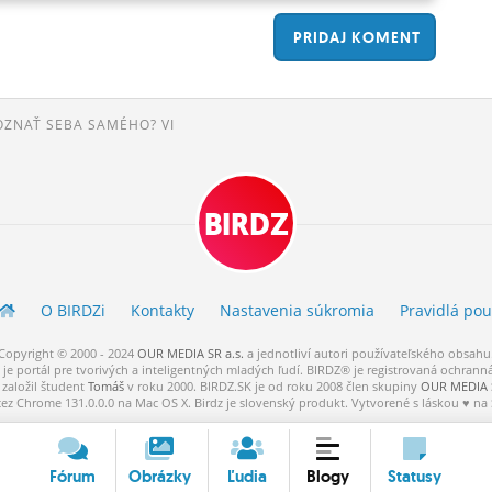
PRIDAJ
KOMENT
OZNAŤ SEBA SAMÉHO? VI
BIRDZ
O BIRDZ
i
Kontakty
Nastavenia súkromia
Pravidlá
pou
Copyright © 2000 - 2024
OUR MEDIA SR a.s.
a
jednotliví
autori
používateľského
obsahu
je portál pre tvorivých a inteligentných mladých ľudí.
BIRDZ® je registrovaná ochrann
založil študent
Tomáš
v roku 2000. BIRDZ.SK je od roku 2008 člen skupiny
OUR MEDIA S
cez Chrome 131.0.0.0 na Mac OS X. Birdz je slovenský produkt. Vytvorené s láskou ♥ na
Fórum
Obrázky
Ľudia
Blogy
Statusy