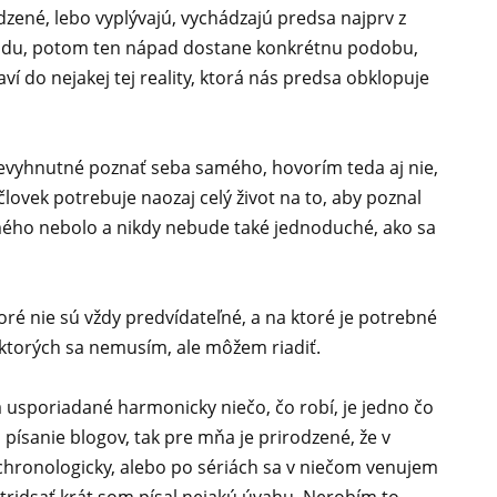
zené, lebo vyplývajú, vychádzajú predsa najprv z
padu, potom ten nápad dostane konkrétnu podobu,
í do nejakej tej reality, ktorá nás predsa obklopuje
nevyhnutné poznať seba samého, hovorím teda aj nie,
lovek potrebuje naozaj celý život na to, aby poznal
ého nebolo a nikdy nebude také jednoduché, ako sa
toré nie sú vždy predvídateľné, a na ktoré je potrebné
a ktorých sa nemusím, ale môžem riadiť.
 usporiadané harmonicky niečo, čo robí, je jedno čo
písanie blogov, tak pre mňa je prirodzené, že v
chronologicky, alebo po sériách sa v niečom venujem