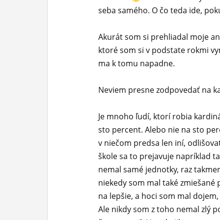
seba samého. O čo teda ide, pokú
ĽUDIA
MÔJ PROFIL
Akurát som si prehliadal moje an
ktoré som si v podstate rokmi vy
NASTAVENIA
ma k tomu napadne.
ROLETA
Neviem presne zodpovedať na kaž
Je mnoho ľudí, ktorí robia kardi
sto percent. Alebo nie na sto per
v niečom predsa len iní, odlišova
škole sa to prejavuje napríklad t
nemal samé jednotky, raz takmer
niekedy som mal také zmiešané p
na lepšie, a hoci som mal dojem,
Ale nikdy som z toho nemal zlý p