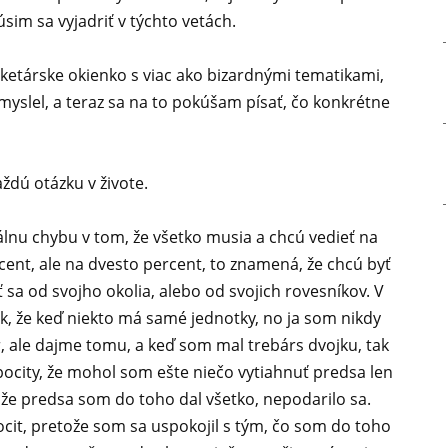
sim sa vyjadriť v týchto vetách.
ketárske okienko s viac ako bizardnými tematikami,
myslel, a teraz sa na to pokúšam písať, čo konkrétne
dú otázku v živote.
nálnu chybu v tom, že všetko musia a chcú vedieť na
cent, ale na dvesto percent, to znamená, že chcú byť
ť sa od svojho okolia, alebo od svojich rovesníkov. V
ak, že keď niekto má samé jednotky, no ja som nikdy
, ale dajme tomu, a keď som mal trebárs dvojku, tak
ocity, že mohol som ešte niečo vytiahnuť predsa len
 že predsa som do toho dal všetko, nepodarilo sa.
ocit, pretože som sa uspokojil s tým, čo som do toho