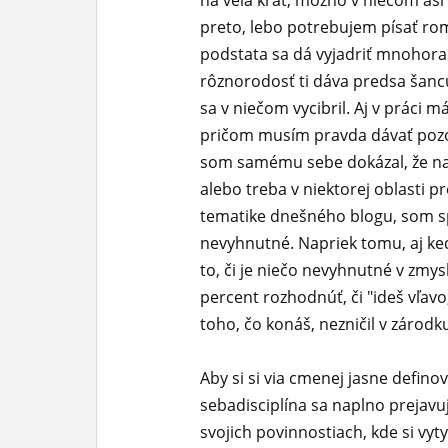
na veľa krát, možno v niečom asi
preto, lebo potrebujem písať romá
podstata sa dá vyjadriť mnohorak
rôznorodosť ti dáva predsa šancu
sa v niečom vycibril. Aj v práci 
pričom musím pravda dávať pozor
som samému sebe dokázal, že na 
alebo treba v niektorej oblasti pr
tematike dnešného blogu, som s
nevyhnutné. Napriek tomu, aj keď
to, či je niečo nevyhnutné v zmy
percent rozhodnúť, či "ideš vľavo,
toho, čo konáš, nezničil v zárodk
Aby si si via cmenej jasne defino
sebadisciplína sa naplno prejavu
svojich povinnostiach, kde si vy