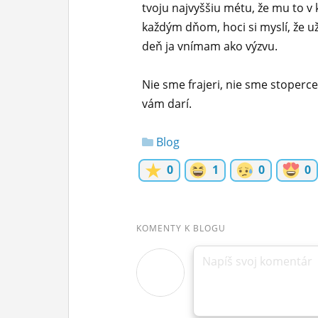
tvoju najvyššiu métu, že mu to v
každým dňom, hoci si myslí, že už
deň ja vnímam ako výzvu.
Nie sme frajeri, nie sme stoperce
vám darí.
Blog
0
1
0
0
KOMENTY K BLOGU
Napíš svoj komentár