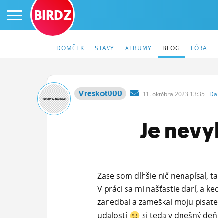
BIRDZ
DOMČEK
STAVY
ALBUMY
BLOG
FÓRA
Vreskot000
11.
októbra
2023 13:35
Ďa
PRIHLÁS SA
Je nevy
ČINŽIAK
FÓRUM
STATUSY
Zase som dlhšie nič nenapísal, ta
BLOGY
V práci sa mi našťastie darí, a 
zanedbal a zameškal moju pisateľs
OBRÁZKY
udalostí
si teda v dnešný deň