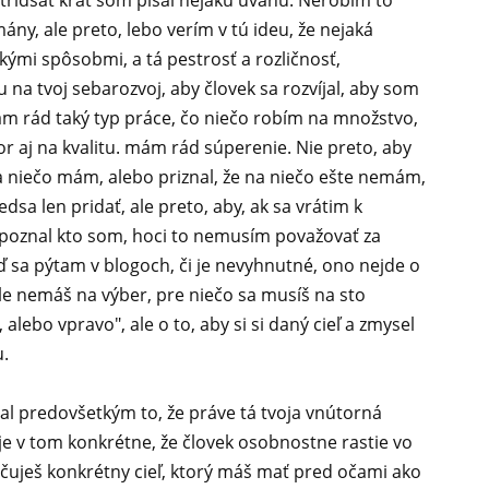
 tridsať krát som písal nejakú úvahu. Nerobím to
ny, ale preto, lebo verím v tú ideu, že nejaká
ými spôsobmi, a tá pestrosť a rozličnosť,
 na tvoj sebarozvoj, aby človek sa rozvíjal, aby som
mám rád taký typ práce, čo niečo robím na množstvo,
 aj na kvalitu. mám rád súperenie. Nie preto, aby
niečo mám, alebo priznal, že na niečo ešte nemám,
edsa len pridať, ale preto, aby, ak sa vrátim k
poznal kto som, hoci to nemusím považovať za
 sa pýtam v blogoch, či je nevyhnutné, ono nejde o
sle nemáš na výber, pre niečo sa musíš na sto
 alebo vpravo", ale o to, aby si si daný cieľ a zmysel
u.
val predovšetkým to, že práve tá tvoja vnútorná
je v tom konkrétne, že človek osobnostne rastie vo
tyčuješ konkrétny cieľ, ktorý máš mať pred očami ako