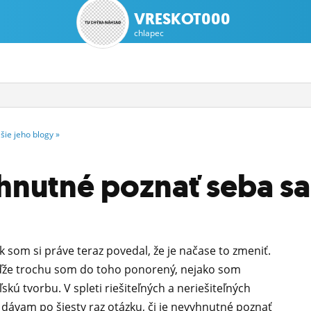
VRESKOT000
chlapec
lšie
jeho
blogy
»
hnutné poznať seba s
k som si práve teraz povedal, že je načase to zmeniť.
keďže trochu som do toho ponorený, nejako som
kú tvorbu. V spleti riešiteľných a neriešiteľných
 dávam po šiesty raz otázku, či je nevyhnutné poznať