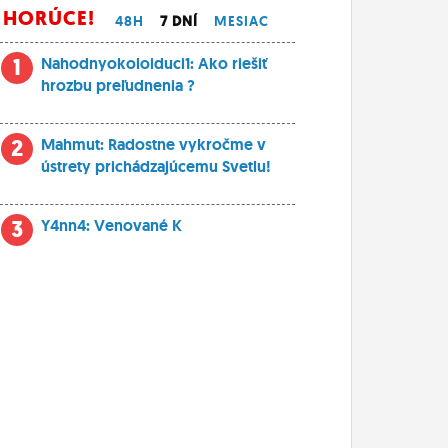
HORÚCE!
48H
7 DNÍ
MESIAC
1
Nahodnyokoloiduci1: Ako riešiť
hrozbu preľudnenia ?
2
Mahmut: Radostne vykročme v
ústrety prichádzajúcemu Svetlu!
3
Y4nn4: Venované K