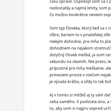
času spravil. Uspokojil som sa s
nedostatky a najmä limity, som p
čo možno konkrétne neviem ovpl
Som typ človeka, ktorý keď sa s 
sfére, beriem to v priateľskej sf
niekým dohodne, pre mňa to platí
dohodnem na nejakom stretnutí o 
dotyčný človek mešká, ja som t
sekundu na okamih. Nie preto, le
prípustné pre mňa meškanie, ale 
prinesiem proste v niečom nejak
je výsada kráľov, a vždy to tak bo
Aj v tomto si môžeš aj ty sám da
seba samého. V podstate áno, a v
to, aby som si najprv vopred určil