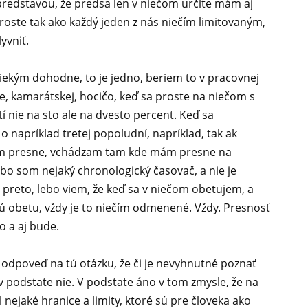
 predstavou, že predsa len v niečom určite mám aj
roste tak ako každý jeden z nás niečím limitovaným,
yvniť.
niekým dohodne, to je jedno, beriem to v pracovnej
ére, kamarátskej, hocičo, keď sa proste na niečom s
 nie na sto ale na dvesto percent. Keď sa
napríklad tretej popoludní, napríklad, tak ak
am presne, vchádzam tam kde mám presne na
bo som nejaký chronologický časovač, a nie je
preto, lebo viem, že keď sa v niečom obetujem, a
ú obetu, vždy je to niečím odmenené. Vždy. Presnosť
lo a aj bude.
ť odpoveď na tú otázku, že či je nevyhnutné poznať
 podstate nie. V podstate áno v tom zmysle, že na
 nejaké hranice a limity, ktoré sú pre človeka ako