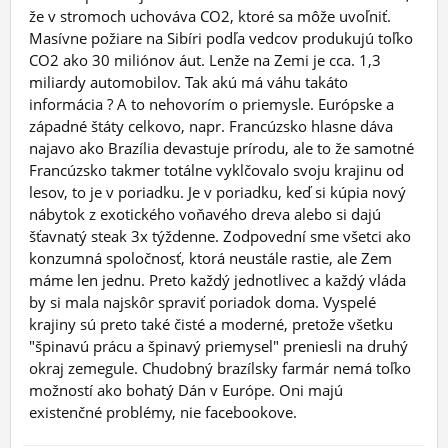
že v stromoch uchováva CO2, ktoré sa môže uvoľniť.
Masívne požiare na Sibíri podľa vedcov produkujú toľko
CO2 ako 30 miliónov áut. Lenže na Zemi je cca. 1,3
miliardy automobilov. Tak akú má váhu takáto
informácia ? A to nehovorím o priemysle. Európske a
západné štáty celkovo, napr. Francúzsko hlasne dáva
najavo ako Brazília devastuje prírodu, ale to že samotné
Francúzsko takmer totálne vyklčovalo svoju krajinu od
lesov, to je v poriadku. Je v poriadku, keď si kúpia nový
nábytok z exotického voňavého dreva alebo si dajú
šťavnatý steak 3x týždenne. Zodpovední sme všetci ako
konzumná spoločnosť, ktorá neustále rastie, ale Zem
máme len jednu. Preto každý jednotlivec a každý vláda
by si mala najskôr spraviť poriadok doma. Vyspelé
krajiny sú preto také čisté a moderné, pretože všetku
"špinavú prácu a špinavý priemysel" preniesli na druhý
okraj zemegule. Chudobný brazílsky farmár nemá toľko
možností ako bohatý Dán v Európe. Oni majú
existenčné problémy, nie facebookove.