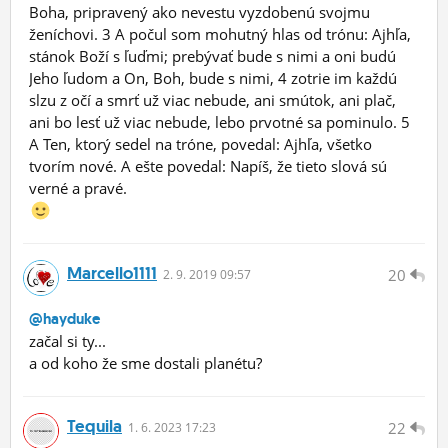
Boha, pripravený ako nevestu vyzdobenú svojmu
ženíchovi. 3 A počul som mohutný hlas od trónu: Ajhľa,
stánok Boží s ľuďmi; prebývať bude s nimi a oni budú
Jeho ľudom a On, Boh, bude s nimi, 4 zotrie im každú
slzu z očí a smrť už viac nebude, ani smútok, ani plač,
ani bo lesť už viac nebude, lebo prvotné sa pominulo. 5
A Ten, ktorý sedel na tróne, povedal: Ajhľa, všetko
tvorím nové. A ešte povedal: Napíš, že tieto slová sú
verné a pravé.
Marcello1111
20
2.
9.
2019 09:57
@hayduke
začal si ty...
a od koho že sme dostali planétu?
Tequila
22
1.
6.
2023 17:23