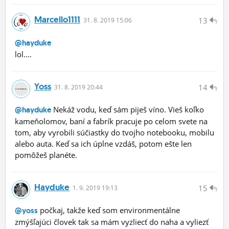
Marcello1111
13
31.
8.
2019 15:06
@hayduke
lol....
Yoss
14
31.
8.
2019 20:44
Nekáž vodu, keď sám piješ víno. Vieš koľko
@hayduke
kameňolomov, baní a fabrík pracuje po celom svete na
tom, aby vyrobili súčiastky do tvojho notebooku, mobilu
alebo auta. Keď sa ich úplne vzdáš, potom ešte len
pomôžeš planéte.
Hayduke
15
1.
9.
2019 19:13
počkaj, takže keď som environmentálne
@yoss
zmýšľajúci človek tak sa mám vyzliecť do naha a vyliezť