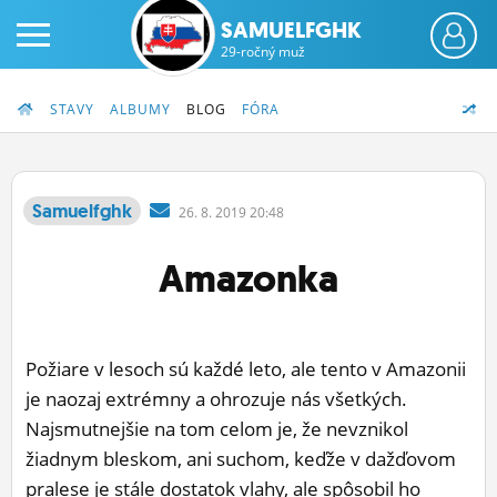
SAMUELFGHK
29-ročný muž
STAVY
ALBUMY
BLOG
FÓRA
Samuelfghk
26.
8.
2019 20:48
PRIHLÁS SA
Amazonka
ČINŽIAK
FÓRUM
Požiare v lesoch sú každé leto, ale tento v Amazonii
STATUSY
je naozaj extrémny a ohrozuje nás všetkých.
Najsmutnejšie na tom celom je, že nevznikol
BLOGY
žiadnym bleskom, ani suchom, keďže v dažďovom
OBRÁZKY
pralese je stále dostatok vlahy, ale spôsobil ho