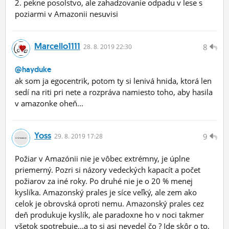
2. pekne posolstvo, ale zahadzovanie odpadu v lese s
poziarmi v Amazonii nesuvisi
Marcello1111
8
28.
8.
2019 22:30
@hayduke
ak som ja egocentrik, potom ty si lenivá hnida, ktorá len
sedí na riti pri nete a rozpráva namiesto toho, aby hasila
v amazonke oheň...
Yoss
9
29.
8.
2019 17:28
Požiar v Amazónii nie je vôbec extrémny, je úplne
priemerný. Pozri si názory vedeckých kapacít a počet
požiarov za iné roky. Po druhé nie je o 20 % menej
kyslíka. Amazonský prales je síce veľký, ale zem ako
celok je obrovská oproti nemu. Amazonský prales cez
deň produkuje kyslík, ale paradoxne ho v noci takmer
všetok spotrebuje...a to si asi nevedel čo ? Ide skôr o to,