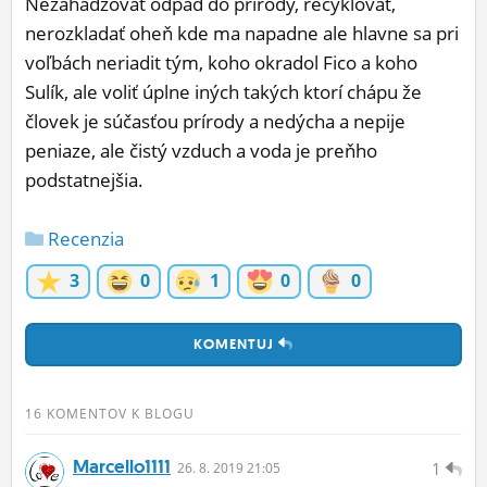
Nezahadzovať odpad do prirody, recyklovať,
nerozkladať oheň kde ma napadne ale hlavne sa pri
voľbách neriadit tým, koho okradol Fico a koho
Sulík, ale voliť úplne iných takých ktorí chápu že
človek je súčasťou prírody a nedýcha a nepije
peniaze, ale čistý vzduch a voda je preňho
podstatnejšia.
Recenzia
3
0
1
0
0
KOMENTUJ
16 KOMENTOV K BLOGU
Marcello1111
1
26.
8.
2019 21:05