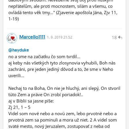
nepřátelům, ale proti mocnostem, silám a všemu, co
ovládá tento věk tmy..." (Zjavenie apoštola Jána, Zjv 11,
1-19)
Marcello1111
18
1.
9.
2019 21:52
@hayduke
no a sme na začiatku čo som tvrdil...
aj keby nás všetkých tyto zlosynovia vyhubili, Boh nás
zachráni, pre jeden jediný dôvod a to, že sme v Neho
uverili...
Nechaj to na Boha, On nie je hluchý, ani slepý, On stvoril
túto Zem a práve On zrobí poriadok!..
aj v Biblii sa jasne píše:
Zj 21, 1 – 5
Videl som nové nebo a novú zem, lebo prvotné nebo a
prvotná zem sa pominuli a mora už niet. 2 A videl som
sväté mesto, nový Jeruzalem, zostupovať z neba od