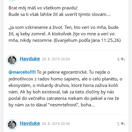
Brat môj máš vo všetkom pravdu!
Bude sa ti však ľahšie žiť ak uveríš týmto slovám....
„Ja som vzkriesenie a život. Ten, kto verí vo mňa, bude
žiť, aj keby zomrel. A ktokoľvek žije vo mne a verí vo
mňa, nikdy nezomrie. (Evanjelium podľa Jána 11:25,26)
Hayduke
4
28.
8.
2019 20:54
To je pekne egocentrické. Tu nejde o
@marcello1111
jednotlivcov z radov homo sapiens, ale o celú planétu, o
ekosystém, o miliardy druhov, ktoré horia zaživa kvôli
nám. Ak by boh existoval, tak za tieto zločiny by nás
poslal do večného zatratenia niekam do pekiel a nie že
by nám za to dával "nesmrteľnosť", boha...
Hayduke
5
28.
8.
2019 20:58