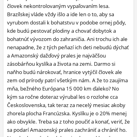
človek nekontrolovaným vypaľovaním lesa.
ĽUDIA
Brazílskej vláde vždy išlo a ide len o to, aby sa
MÔJ PROFIL
vyrubom dostali k bohatstvu v podobe ornej pôdy,
kde budú pestovať plodiny a chovať dobytok a
NASTAVENIA
bohatnúť vývozom do zahraničia. Ani trochu ich ale
ROLETA
nenapadne, že z tých peňazí ich deti nebudú dýchať
a Amazonský dažďový prales je najväčšou
zásobárňou kyslíka a života na zemi. Darmo si
naňho budú nárokovať, hranice vytýčil človek ale
zem od prírody patrí všetkým nám. A že to zaujíma
mňa, bežného Európana 15 000 km ďaleko? No
kým sa ročne doteraz výrubal les o rozlohe cca
Československa, tak teraz za necelý mesiac akoby
zhorela plocha Francúzska. Kyslíku je o 20% menej
ako obvykle. Treba sa z toho poučiť a konať, veriť, že
sa podarí Amazonský prales zachrániť a chrániť ho.