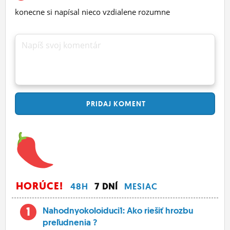
konecne si napísal nieco vzdialene rozumne
Napíš svoj komentár
PRIDAJ
KOMENT
HORÚCE!
48H
7 DNÍ
MESIAC
1
Nahodnyokoloiduci1: Ako riešiť hrozbu
preľudnenia ?