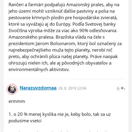
Rančeri a farmári podpaľujú Amazonský prales, aby na
jeho území mohli vzniknúť ďalšie pastviny a polia na
pestovanie kŕmnych plodín pre hospodárske zvieratá,
ktoré sa vyvážajú aj do Európy. Podľa Svetovej banky
živočíšna výroba môže za viac ako 90% odlesňovania
Amazonského pralesa. Brazílska vláda na čele s
prezidentom Jairom Bolsonarom, ktorý bol označený za
najnebezpečnejšieho muža tejto planéty, nerobí nič
preto, aby ochránili pľúca našej planéty. Práve naopak
ohrozujú nielen ich, ale aj pôvodných obyvateľov a
environmentálnych aktivistov.
Narazuvzdornaa
6
28.
8.
2019 22:04
ermmm
1. o 20 % menej kyslika nie je, keby bolo, tak sa uz
podusime vsetci