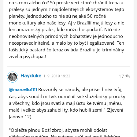
na strom alebo čo? Sú proste veci ktoré chrániť treba a
pralesy sú jedným z najdôležitejších ekosystémov tejto
planéty. Jednoducho to nie sú nejaké 50 ročné
monokultury ako naše lesy. Aj v Brazílií majú lesy a nie
len amazonský prales, kde môžu hospodáriť. Ničenie
neobnoviteľných prírodných bohatstiev je jednoducho
neospravedlniteľné, a malo by to byť ilegalizované. Ten
fašistický bastard čo teraz ovláda Brazíliu je kriminálny
živel a psychopat!
Hayduke
17
1.
9.
2019 19:22
Rozzuřily se národy, ale přišel hněv tvůj,
@marcello1111
čas, abys soudil mrtvé, odměnil své služebníky proroky
a všechny, kdo jsou svatí a mají úctu ke tvému jménu,
malé i velké; abys zahubil ty, kdo hubili zemi." (Zjevení
Janovo 12)
"Oblečte plnou Boží zbroj, abyste mohli odolat
ďáblovým svodům. Nevedeme svůj boj proti lidským