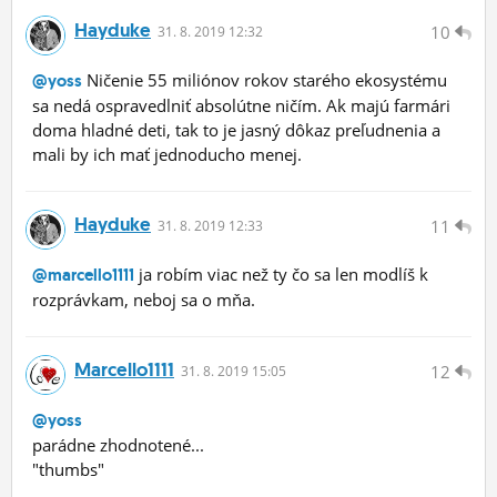
Hayduke
10
31.
8.
2019 12:32
Ničenie 55 miliónov rokov starého ekosystému
@yoss
sa nedá ospravedlniť absolútne ničím. Ak majú farmári
doma hladné deti, tak to je jasný dôkaz preľudnenia a
mali by ich mať jednoducho menej.
Hayduke
11
31.
8.
2019 12:33
ja robím viac než ty čo sa len modlíš k
@marcello1111
rozprávkam, neboj sa o mňa.
Marcello1111
12
31.
8.
2019 15:05
@yoss
parádne zhodnotené...
"thumbs"