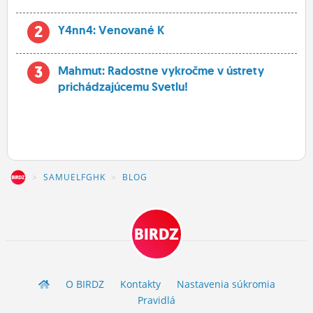
2
Y4nn4: Venované K
3
Mahmut: Radostne vykročme v ústrety
prichádzajúcemu Svetlu!
Z
SAMUELFGHK
BLOG
BIRDZ
O BIRDZ
Kontakty
Nastavenia súkromia
Pravidlá